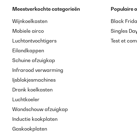
Meestverkochte categorieën
Populaire
Wijnkoelkasten
Black Frid
Mobiele airco
Singles Da
Luchtontvochtigers
Test et com
Eilandkappen
Schuine afzuigkap
Infrarood verwarming
Ijsblokjesmachines
Drank koelkasten
Luchtkoeler
Wandschouw afzuigkap
Inductie kookplaten
Gaskookplaten