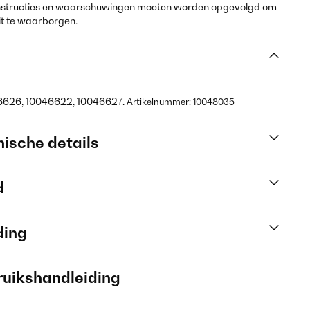
-instructies en waarschuwingen moeten worden opgevolgd om
it te waarborgen.
46626, 10046622, 10046627.
Artikelnummer: 10048035
ische details
d
ding
ruikshandleiding