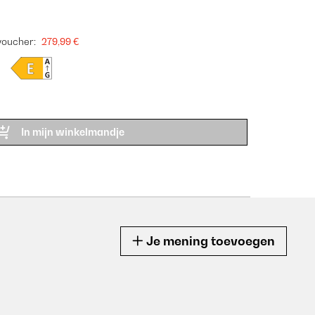
459
voucher:
SALE
279,99 €
Product
ARTIK
In mijn winkelmandje
Je mening toevoegen