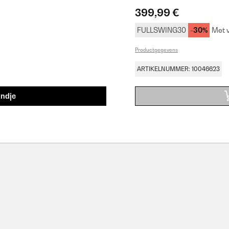
399,99 €
FULLSWING30
-30%
Met 
Productgegevens
ARTIKELNUMMER: 10046623
andje