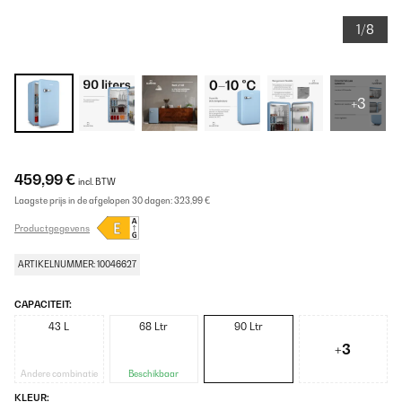
1/8
+3
459,99 €
incl. BTW
Laagste prijs in de afgelopen 30 dagen:
323,99 €
Productgegevens
ARTIKELNUMMER: 10046627
CAPACITEIT:
43 L
68 Ltr
90 Ltr
+3
Andere combinatie
Beschikbaar
KLEUR: