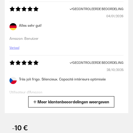
GECONTROLEERDE BEOORDELING
04/01/2026
Alles sehr gut!
Amazon-Benutzer
Vertaal
GECONTROLEERDE BEOORDELING
28/10/2025
Très joli frigo. Silencieux. Capacité intérieure optimisée
Utilisateur d'Amazon
Meer klantenbeoordelingen weergeven
Vertaal
GECONTROLEERDE BEOORDELING
21/10/2025
-10 €