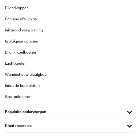
GECONTROLEERDE BEOORDELING
Eilandkappen
10/08/2025
Schuine afzuigkap
Un premier retour de l’appareil car la façade comportait de
légers petits impacts. Le SAV été très efficace en envoyant un
Infrarood verwarming
transporteur dès le lendemain pour le retour. Le nouveau frigo est
arrivé très rapidement. Le look est très sympa, appareil
silencieux. On aurait aimé une poignée inox, celle-ci est en
Ijsblokjesmachines
plastique recouvert d’une feuille argent, dommage... Attention
cependant, l’ouverture n’est pas réversible comme signalé dans le
Drank koelkasten
descriptif : la porte est en effet déjà percée pour recevoir la
poignée en haut à gauche. La façade est une peinture glacée, très
Luchtkoeler
bel effet (par contre pas de possibilité de mettre des aimants ou
magnets).
Wandschouw afzuigkap
Utilisateur d'Amazon
Inductie kookplaten
Vertaal
Gaskookplaten
GECONTROLEERDE BEOORDELING
Populaire onderwerpen
21/07/2025
Très beau produit qui correspond à ce que je souhaitais.
Klantenservice
Utilisateur d'Amazon