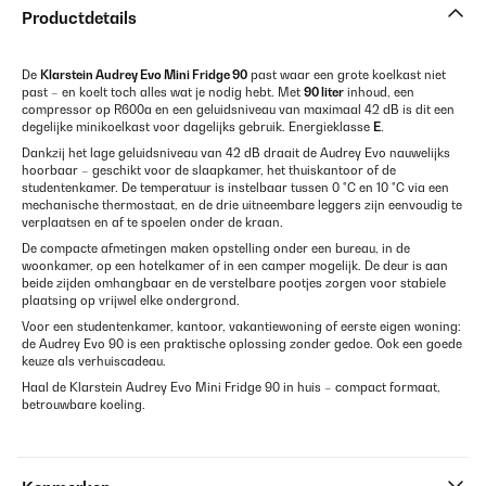
Productdetails
De
Klarstein Audrey Evo Mini Fridge 90
past waar een grote koelkast niet
past – en koelt toch alles wat je nodig hebt. Met
90 liter
inhoud, een
compressor op R600a en een geluidsniveau van maximaal 42 dB is dit een
degelijke minikoelkast voor dagelijks gebruik. Energieklasse
E
.
Dankzij het lage geluidsniveau van 42 dB draait de Audrey Evo nauwelijks
hoorbaar – geschikt voor de slaapkamer, het thuiskantoor of de
studentenkamer. De temperatuur is instelbaar tussen 0 °C en 10 °C via een
mechanische thermostaat, en de drie uitneembare leggers zijn eenvoudig te
verplaatsen en af te spoelen onder de kraan.
De compacte afmetingen maken opstelling onder een bureau, in de
woonkamer, op een hotelkamer of in een camper mogelijk. De deur is aan
beide zijden omhangbaar en de verstelbare pootjes zorgen voor stabiele
plaatsing op vrijwel elke ondergrond.
Voor een studentenkamer, kantoor, vakantiewoning of eerste eigen woning:
de Audrey Evo 90 is een praktische oplossing zonder gedoe. Ook een goede
keuze als verhuiscadeau.
Haal de Klarstein Audrey Evo Mini Fridge 90 in huis – compact formaat,
betrouwbare koeling.