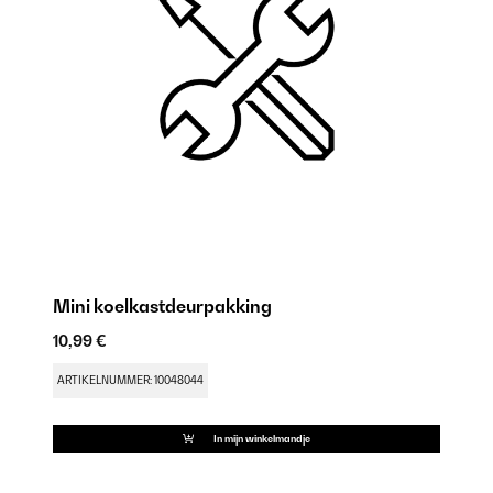
Mini koelkastdeurpakking
M
10,99 €
9,
ARTIKELNUMMER: 10048044
AR
In mijn winkelmandje