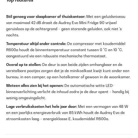
Stil genoeg voor slaapkamer of thuiskantoor:
Met een geluidsniveau
van maximaal 42 dB draait de Audrey Evo Mini Fridge 90 vrijwel
geruisloos op de achtergrond – geen storende geluiden, ook niet 's
nachts.
Temperatuur altijd onder controle:
De compressor met koudemiddel
R600a houdt de binnentemperatuur constant tussen 0 °C en 10 °C,
aangestuurd via een robuuste mechanische thermostaat.
Overal op te stellen:
De deur is aan beide zijden omhangbaar en de
verstelbare pootjes zorgen dat je de minikoelkast kwijt kunt onder een
bureau, in een camper, op een hotelkamer of gewoon in de woonkamer.
Meteen alles zien bij het openen:
De automatische witte LED-
binnenverlichting verlicht de inhoud zodra je de deur opent – handig bij
weinig omgevingslicht.
Lage verbruikskosten het hele jaar door:
Met een vermogen van 48 W
en een jaarlijks energieverbruik van 85 kWh houdt de Audrey Evo de
stroomkosten laag – energieklasse E, koudemiddel R600a.