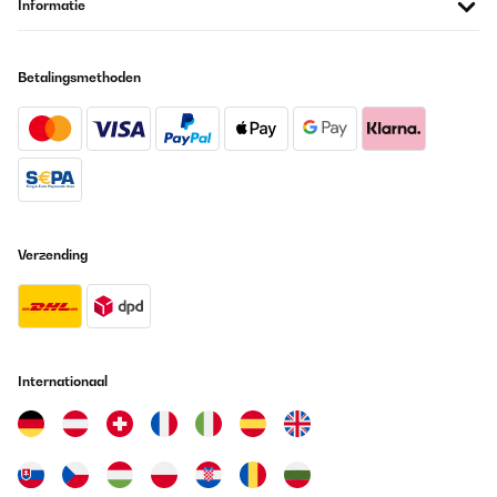
Informatie
Vertaal
Betalingsmethoden
GECONTROLEERDE BEOORDELING
26/05/2025
Super Kühlschrank für Getränke,sehr leise und einfach nur gut
Amazon-Benutzer
Vertaal
Verzending
GECONTROLEERDE BEOORDELING
19/05/2025
Leise, sehr gut im Verbrauch, nur dumm dass für den Stellort die
Tür-Schaniere links ummontiert werden sollten, was nicht
möglich ist. Der Hersteller hat die Punkte zur Montage, dem
Internationaal
Wechsel zum Tür öffnen, inkl. Gebrauchsanweisung gefertigt. Die
Schrauben an der Tür selbst lassen sich nicht lösen. Mit Kraft
bleibt das Resultat aus, jedoch der Bit vom Schrauber gebrochen.
Somit kommt der Kühlschrank an einen weniger gewünschten
Aufstellplatz.Preisleistung: Hübsch / schöner Blickfang,
Verbraucher gut, aber Kaufpreis hoch, Funktionalität nur teils.