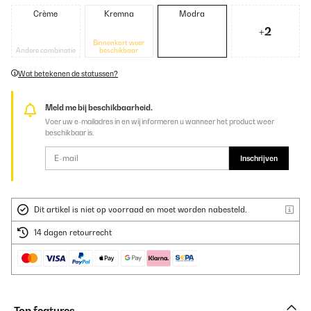
Crème
Kremna
Modra
+2
Binnenkort weer
Andere combinatie
beschikbaar
Wat betekenen de statussen?
Meld me bij beschikbaarheid.
Voer uw e-mailadres in en wij informeren u wanneer het product weer
beschikbaar is.
Inschrijven
Dit artikel is niet op voorraad en moet worden nabesteld.
14 dagen retourrecht
Top features