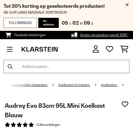
Tot 30% korting op geselecteerde producten!
48 UUR LANG MASSALE KORTINGEN!
Nu
05
02
08
FULLSWING30
U
M
S
winkelen
Flexibele betalingen
Gratis verzending vanaf 100€*
Huishoudelijke Apparaten
Koelkasten & Vriezers
Koelkasten
Audrey Evo 83cm 95L Mini Koelkast
Blauw
13 Beoordelingen