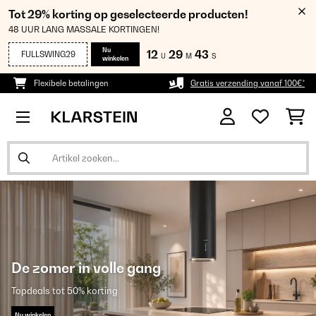
Tot 29% korting op geselecteerde producten!
48 UUR LANG MASSALE KORTINGEN!
Nu
12
29
41
FULLSWING29
U
M
S
winkelen
Flexibele betalingen
Gratis verzending vanaf 100€*
De zomer in volle gang
Topdeals tot 50% korting
Nu winkelen