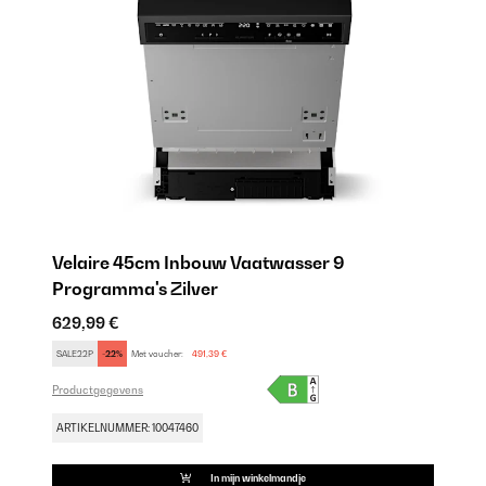
Velaire 45cm Inbouw Vaatwasser 9
Ve
Programma's Zilver
P
629,99 €
62
SALE22P
-22%
Met voucher:
491,39 €
SA
Productgegevens
Pr
ARTIKELNUMMER: 10047460
AR
In mijn winkelmandje