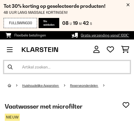
Tot 30% korting op geselecteerde producten!
48 UUR LANG MASSALE KORTINGEN!
Nu
08
19
42
FULLSWING30
U
M
S
winkelen
Flexibele betalingen
Gratis verzending vanaf 100€*
Huishoudelijke Apparaten
Reserveonderdelen
Vaatwasser met microfilter
NIEUW