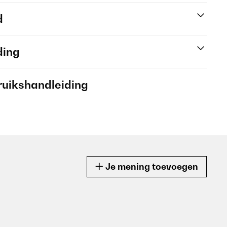
d
ding
ruikshandleiding
Je mening toevoegen