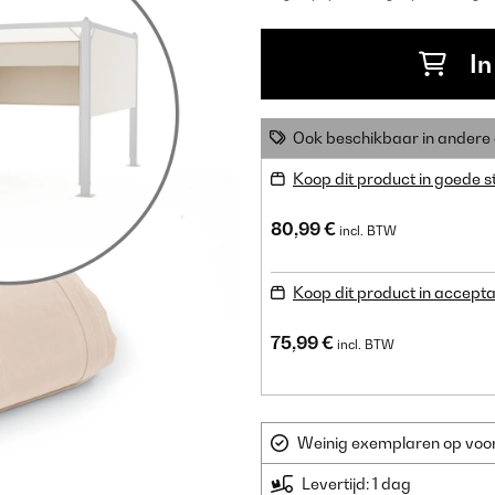
In
Ook beschikbaar in ander
Koop dit product in goede s
80,99 €
incl. BTW
Koop dit product in accepta
75,99 €
incl. BTW
Weinig exemplaren op voorr
Levertijd: 1 dag