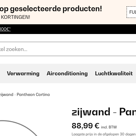
 op geselecteerde producten!
FU
 KORTINGEN!
 100€*
Verwarming
Airconditioning
Luchtkwaliteit
zijwand - Pantheon Cortina
zijwand - Pa
88,99 €
incl. BTW
Laagste prijs in de afgelopen 30 dagen