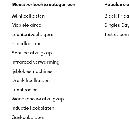
Meestverkochte categorieën
Populaire
Wijnkoelkasten
Black Frid
Mobiele airco
Singles Da
Luchtontvochtigers
Test et com
Eilandkappen
Schuine afzuigkap
Infrarood verwarming
Ijsblokjesmachines
Drank koelkasten
Luchtkoeler
Wandschouw afzuigkap
Inductie kookplaten
Gaskookplaten