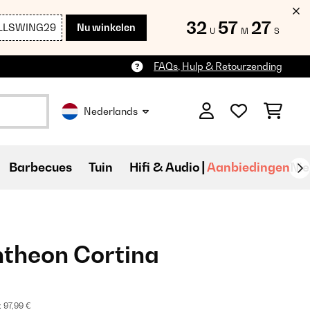
32
57
26
LLSWING29
Nu winkelen
U
M
S
FAQs, Hulp & Retourzending
Nederlands
Barbecues
Tuin
Hifi & Audio
Aanbiedingen
Ni
ntheon Cortina
:
97,99 €