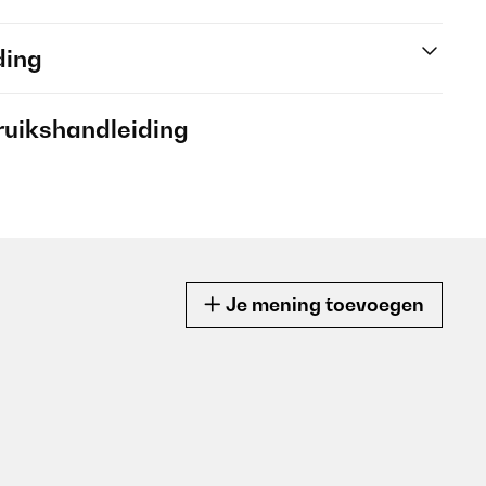
ding
ruikshandleiding
Je mening toevoegen