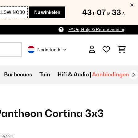
43
07
31
LLSWING30
Nu winkelen
U
M
S
FAQs, Hulp & Retourzending
Nederlands
Barbecues
Tuin
Hifi & Audio
Aanbiedingen
Ni
Pantheon Cortina 3x3
:
97,99 €