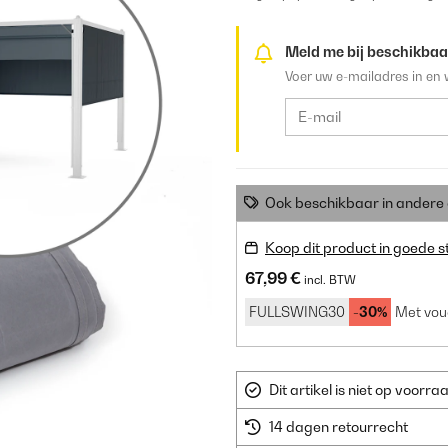
Meld me bij beschikbaa
Voer uw e-mailadres in en 
Ook beschikbaar in ander
Koop dit product in goede s
67,99 €
incl. BTW
FULLSWING30
-30%
Met vou
Dit artikel is niet op voor
14 dagen retourrecht