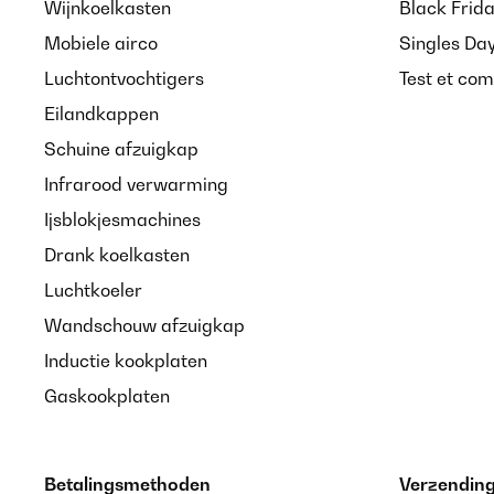
Wijnkoelkasten
Black Frid
Mobiele airco
Singles Da
Luchtontvochtigers
Test et com
Eilandkappen
Schuine afzuigkap
Infrarood verwarming
Ijsblokjesmachines
Drank koelkasten
Luchtkoeler
Wandschouw afzuigkap
Inductie kookplaten
Gaskookplaten
Betalingsmethoden
Verzendin