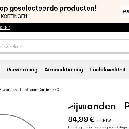
 op geselecteerde producten!
FU
 KORTINGEN!
 100€*
Verwarming
Airconditioning
Luchtkwaliteit
zijwanden - Pantheon Cortina 3x3
zijwanden - 
84,99 €
incl. BTW
Laagste prijs in de afgelopen 30 dagen