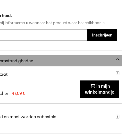
rheid.
wij informeren u wanneer het product weer beschikbaar is.
Inschrijven
e omstandigheden
taat
In mijn
winkelmandje
cher:
47,59 €
raad en moet worden nabesteld.