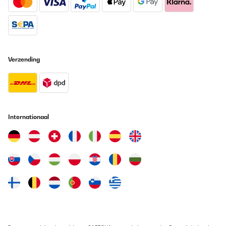
Aufwand und Nutzen. Für gelegentlichen Gebrauch vollkommen
ausreichend ,sowohl der Akku als auch der Abfallbehälter.
Amazon-Benutzer
Vertaal
Verzending
GECONTROLEERDE BEOORDELING
26/08/2023
Unfortunately the seller used UPS to ship and as always, UPS
screwed up. It did eventually arrive of course.The packing could
Internationaal
have been better, as the bottom of the box was undone and it
was luck that nothing fell out.The one disappointing thing is that
it comes with a European 2 pin wall wart, not a std. UK one or an
adaptor for UK outlets.Being picky - the manual is adequate, but
they really ought to have known that it's a vacuum cleaner, *not*
a hoover. "Hoover" is a trade name - not generic.The unit is a little
heavy, but manageable. The tools are adequate and the one
really good thing is that it picks up small pieces of cat litter and
pet hair, *far better* than our old Dyson! It comes with a docking
station, which holds the main unit and the small tools, which is
why I bought it. Only Dyson seems to offer this facility and look at
the rip-off price (£600) being charged for them!Overall quite
pleased and really good value for money.