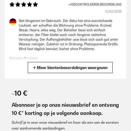
GECONTROLEERDE BEOORDELING
12/02/2025
Seit längerem im Gebrauch. Der Akku hat eine ausreichende
Laufzeit. wir schaffen die Wohnung ohne Probleme. Krümel,
Staub, Haare, alles weg. Der Behälter lässt sich einfach
entleeren, der Filter bleibt auch nach längerer zeittohne
Verstopfung. Der Auffangbehälter usw lässt sich auch gut unter
Wasser reinigen. Zubehör ist in Ordnung. Platzsparende Größe.
Wird fast täglich benutzt, bisher ohne Probleme.
Amazon-Benutzer
Meer klantenbeoordelingen weergeven
Vertaal
GECONTROLEERDE BEOORDELING
31/10/2024
-10 €
Der Staubsauger ist gut für zwischendurch zu saugen. Aber die
Akkulaufzeit könnte besser sein
Abonneer je op onze nieuwsbrief en ontvang
10 €* korting op je volgende aankoop.
Amazon-Benutzer
Vertaal
Schrijf je in voor onze nieuwsbrief en hoor als een van de eersten
over aankomende aanbiedingen.