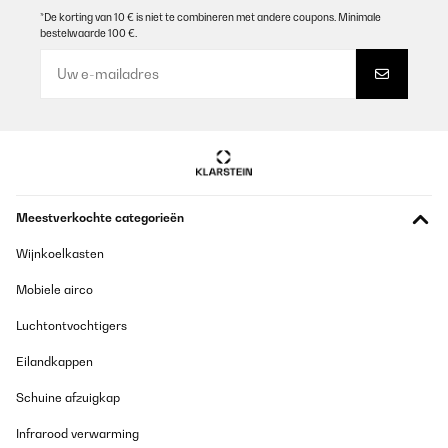
*De korting van 10 € is niet te combineren met andere coupons. Minimale
GECONTROLEERDE BEOORDELING
bestelwaarde 100 €.
01/03/2024
Aspirateur pratique et de bonne qualité, Autonomie suffisante à
moyenne vitesse.
Ambiance
Vertaal
GECONTROLEERDE BEOORDELING
Meestverkochte categorieën
17/02/2024
Wijnkoelkasten
aimé : le bruit est discret en utilisation normale, il y a plusieurs
niveaux d'aspiration et efficace au niveau poussière fine et
Mobiele airco
cheveux ou poils, (au maximum bien sur il est plus bruyant) il est
maniable et légermoins aimé : il ne tient pas bien debout sans la
borne, et pour vider la poussière il est souvent nécessaire de
Luchtontvochtigers
démonter le réservoir car il y a plein de poussières accumulées
autour du filtre intérieur inox mais c'est comme même très facile
Eilandkappen
d'accès.j'en suis satisfaite et j'espère qu'il durera plus de 2 ans
car avec d'autres marques , je n'ai jamais dépassé cette durée.
Schuine afzuigkap
Utilisateur d'Amazon
Infrarood verwarming