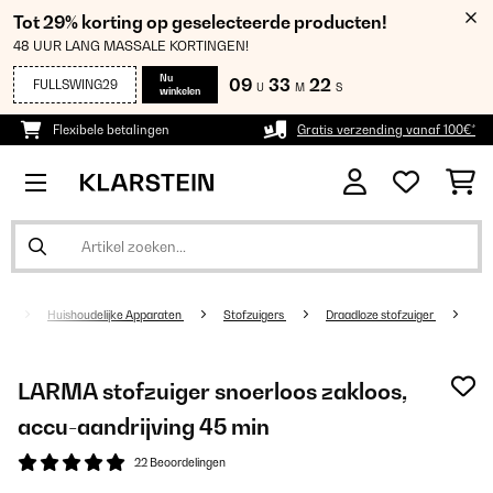
Tot 29% korting op geselecteerde producten!
48 UUR LANG MASSALE KORTINGEN!
Nu
09
33
21
FULLSWING29
U
M
S
winkelen
Flexibele betalingen
Gratis verzending vanaf 100€*
Huishoudelijke Apparaten
Stofzuigers
Draadloze stofzuiger
LARMA stofzuiger snoerloos zakloos,
accu-aandrijving 45 min
22 Beoordelingen