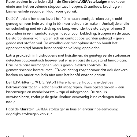
Kabel zoeken is verleden tijd – de
Klarstein
LARMA stofzuiger
maakt een
einde aan het vervelende stopcontact-hoppen. Draadloos, krachtig en
binnen enkele seconden klaar voor gebruik.
De 25V lithium-ion accu levert tot 45 minuten onafgebroken zuigkracht –
genoeg om een hele woning in één keer schoon te maken. Dankzij de snelle
omschakeling met één druk op de knop verandert de stofzuiger binnen 3
seconden in een handstofzuiger: ideaal voor bekleding, trappen en de auto.
De stofcontainer kan hygiënisch en contactloos worden geleegd – geen
gedoe met stof en vuil. De wandhouder met oplaadstation houdt het
apparaat altijd binnen handbereik en volledig opgeladen.
Extra praktisch in huishoudens met huisdieren: de geïntegreerde stofsensor
detecteert automatisch hoeveel vuil er is en past de zuigstand hierop aan.
Drie instelbare vermogensniveaus geven je extra controle. De
gemotoriseerde borstel met LED-verlichting zorgt ervoor dat ook donkere
hoeken en onder meubels niet over het hoofd worden gezien.
De HEPA-filter (EPA E12, 99,5% filterefficiëntie) houdt fijne deeltjes
betrouwbaar tegen – schone lucht inbegrepen. Twee opzetstukken – een
kierenzuiger en meubelborstel – zijn al inbegrepen. De accu is
verwisselbaar, zodat je de gebruiksduur eenvoudig kunt verlengen indien
nodig.
Haal de
Klarstein
LARMA stofzuiger in huis en ervaar hoe eenvoudig
dagelijks stofzuigen kan zijn.