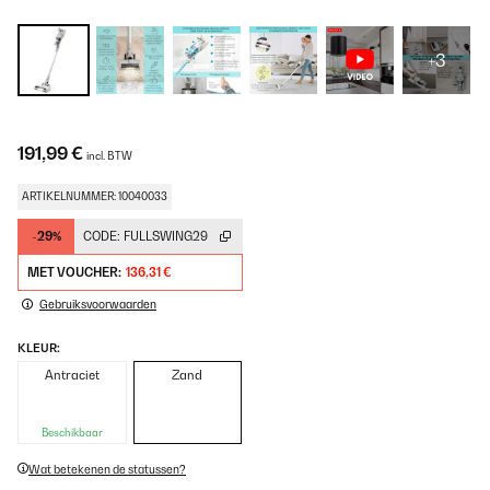
+3
191,99 €
incl. BTW
ARTIKELNUMMER: 10040033
-29%
CODE:
FULLSWING29
MET VOUCHER:
136,31 €
Gebruiksvoorwaarden
KLEUR:
Antraciet
Zand
Beschikbaar
Wat betekenen de statussen?