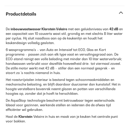
Productdetails
De
inbouwvaatwasser
Klarstein
Velaire
met een geluidsniveau van
42 dB
en
een capaciteit van 10 couverts wast stil, grondig en met slechts 8 liter water
per cyclus. Hij sluit naadloos aan op de keukenlijn en houdt het
keukendesign volledig gesloten.
6 wasprogramma’s – van Auto en Intensief tot ECO, Glas en Kort
programma – passen zich aan elk type vaat en vervuilingsgraad aan. De
ECO-stand reinigt een volle belading met minder dan 10 liter waterverbruik;
handwassen verbruikt voor dezelfde hoeveelheid drie- tot viermaal zoveel.
De stille motor werkt met 42 dB – stiller dan een normaal gesprek – en
stoort zo ’s nachts niemand in huis.
Het roestvrijstalen interieur is bestand tegen schoonmaakmiddelen en
mechanische belasting, en blijft daardoor duurzamer dan kunststof. Het in
hoogte verstelbare bovenrek neemt glazen en potten van verschillende
hoogtes op, zonder dat je hoeft te herschikken.
De AquaStop-technologie beschermt betrouwbaar tegen waterschade.
Ideaal voor gezinnen, werkende stellen en iedereen die de afwas tijd
efficiënter wil gebruiken.
Haal de
Klarstein
Velaire in huis en maak van je keuken het centrale punt
voor bakken.