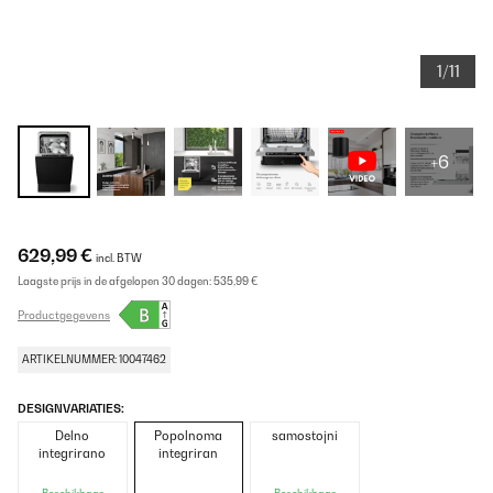
1/11
+6
629,99 €
incl. BTW
Laagste prijs in de afgelopen 30 dagen:
535,99 €
Productgegevens
ARTIKELNUMMER: 10047462
DESIGNVARIATIES:
Delno
Popolnoma
samostojni
integrirano
integriran