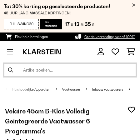
Tot 30% korting op geselecteerde producten!
48 UUR LANG MASSALE KORTINGEN!
Nu
17
13
35
FULLSWING30
U
M
S
winkelen
Flexibele betalingen
Gratis verzending vanaf 100€*
Huishoudelijke Apparaten
Vaatwasser
Inbouw vaatwassers
Velaire 45cm B-Klas Volledig
Geintegreerde Vaatwasser 6
Programma's