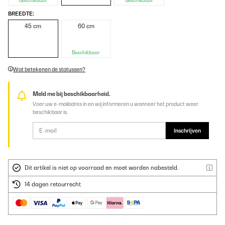
Beschikbaar
Beschikbaar
BREEDTE:
45 cm
60 cm
Beschikbaar
Wat betekenen de statussen?
Meld me bij beschikbaarheid.
Voer uw e-mailadres in en wij informeren u wanneer het product weer
beschikbaar is.
Inschrijven
Dit artikel is niet op voorraad en moet worden nabesteld.
14 dagen retourrecht