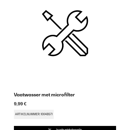
Vaatwasser met microfilter
V
9,99 €
18
ARTIKELNUMMER: 10048571
AR
In mijn winkelmandje