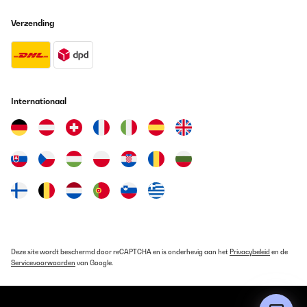
Alles in Allem ein preiswerter Geschirrspüler!
Verzending
Amazon-Benutzer
Vertaal
GECONTROLEERDE BEOORDELING
11/10/2025
Internationaal
Schnelle Lieferung. Der erste Gebrauch zeigte, dass diese
Spülmaschine in der Innengestaltung und im Gebrauch etwas
anders gestaltet ist, als unsere vorherige alte Maschine. Wir
wollen und werden uns daran gewöhnen.
Amazon-Benutzer
Vertaal
Deze site wordt beschermd door reCAPTCHA en is onderhevig aan het
Privacybeleid
en de
Servicevoorwaarden
van Google.