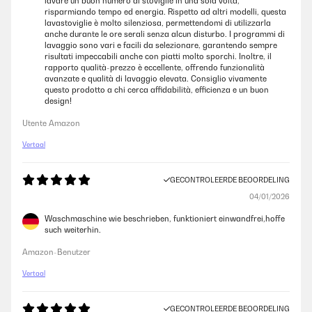
lavare un buon numero di stoviglie in una sola volta,
risparmiando tempo ed energia. Rispetto ad altri modelli, questa
lavastoviglie è molto silenziosa, permettendomi di utilizzarla
anche durante le ore serali senza alcun disturbo. I programmi di
lavaggio sono vari e facili da selezionare, garantendo sempre
risultati impeccabili anche con piatti molto sporchi. Inoltre, il
rapporto qualità-prezzo è eccellente, offrendo funzionalità
avanzate e qualità di lavaggio elevata. Consiglio vivamente
questo prodotto a chi cerca affidabilità, efficienza e un buon
design!
Utente Amazon
Vertaal
GECONTROLEERDE BEOORDELING
04/01/2026
Waschmaschine wie beschrieben, funktioniert einwandfrei,hoffe
such weiterhin.
Amazon-Benutzer
Vertaal
GECONTROLEERDE BEOORDELING