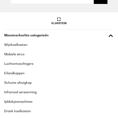
verschiedene Programme für den Verschmutzungsgrad und ist
dabei sehr leicht zu bedienen.
Amazon-Benutzer
Vertaal
GECONTROLEERDE BEOORDELING
Meestverkochte categorieën
06/12/2025
Wijnkoelkasten
Die Lieferung erfolgte sehr pünktlich, brauchbar gut verpackt. Die
Bedienungs- bzw. Einbauanleitung ist gut verständlich verfasst,
Mobiele airco
damit war der Einbau ein Kinderspiel. Geschirrspüler eingeräumt,
Gerät angeworfen ... und er ist überraschend leise ... ich bin 3x in
Luchtontvochtigers
die Küche, um zu schauen, ob er überhaupt läuft. Tat er. Kurz vor
Ende des Programms springt die Tür auf zum Trocknen, gehört
Eilandkappen
aber so. Das Ergebnis stellt mich zufrieden, alles sauber und bis
auf die leidigen Kunststoffbehälter alles trocken. Habe ich mir so
Schuine afzuigkap
gewünscht und der Wunsch wurde erfüllt. Passt so, war ein guter
Kauf.
Infrarood verwarming
Amazon-Benutzer
Ijsblokjesmachines
Vertaal
Drank koelkasten
GECONTROLEERDE BEOORDELING