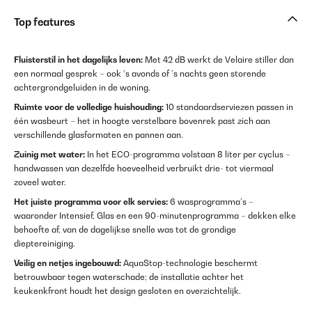
Top features
Fluisterstil in het dagelijks leven:
Met 42 dB werkt de Velaire stiller dan
een normaal gesprek – ook ’s avonds of ’s nachts geen storende
achtergrondgeluiden in de woning.
Ruimte voor de volledige huishouding:
10 standaardserviezen passen in
één wasbeurt – het in hoogte verstelbare bovenrek past zich aan
verschillende glasformaten en pannen aan.
Zuinig met water:
In het ECO-programma volstaan 8 liter per cyclus –
handwassen van dezelfde hoeveelheid verbruikt drie- tot viermaal
zoveel water.
Het juiste programma voor elk servies:
6 wasprogramma’s –
waaronder Intensief, Glas en een 90-minutenprogramma – dekken elke
behoefte af, van de dagelijkse snelle was tot de grondige
dieptereiniging.
Veilig en netjes ingebouwd:
AquaStop-technologie beschermt
betrouwbaar tegen waterschade; de installatie achter het
keukenkfront houdt het design gesloten en overzichtelijk.