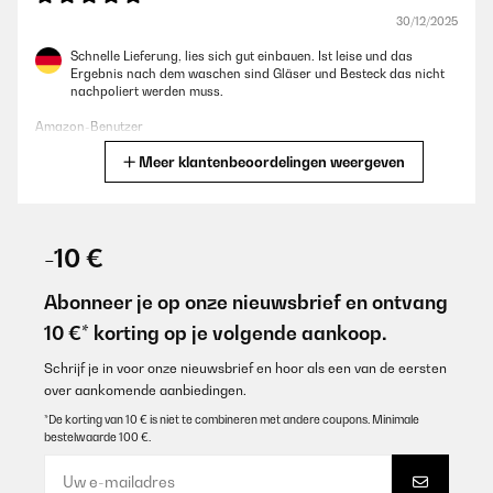
30/12/2025
Schnelle Lieferung, lies sich gut einbauen. Ist leise und das
Ergebnis nach dem waschen sind Gläser und Besteck das nicht
nachpoliert werden muss.
Amazon-Benutzer
Meer klantenbeoordelingen weergeven
Vertaal
GECONTROLEERDE BEOORDELING
28/12/2025
-10 €
Silencieux et efficace
Abonneer je op onze nieuwsbrief en ontvang
Utilisateur d'Amazon
10 €* korting op je volgende aankoop.
Vertaal
Schrijf je in voor onze nieuwsbrief en hoor als een van de eersten
over aankomende aanbiedingen.
GECONTROLEERDE BEOORDELING
*De korting van 10 € is niet te combineren met andere coupons. Minimale
bestelwaarde 100 €.
13/12/2025
Es ist eine super Maschine, leise und sehr sparsam. Hat