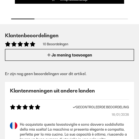
Klantenbeoordelingen
10 Beoordelingen
Je mening toevoegen
Er zijn nog geen beoordelingen voor dit artikel.
Klantenmeningen uit andere landen
GECONTROLEERDE BEOORDELING
16/01/2026
Ho acquistato questa lavastoviglie e sono davvero soddisfatto
della mia scelta! La macchina si presenta elegante e compatta,
perfetta per la mia cucina. La sua capacità è ottima, riuscendo a