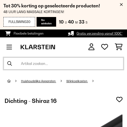
Tot 30% korting op geselecteerde producten!
48 UUR LANG MASSALE KORTINGEN!
Nu
10
40
32
FULLSWING30
U
M
S
winkelen
Flexibele betalingen
Gratis verzending vanaf 100€*
Huishoudelijke Apparaten
Wijnkoelkasten
Dichting - Shiraz 16