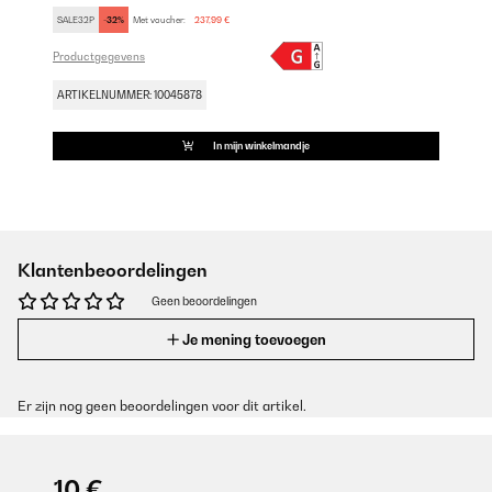
SALE32P
-32%
Met voucher:
237,99 €
Productgegevens
ARTIKELNUMMER: 10045878
In mijn winkelmandje
Klantenbeoordelingen
Geen beoordelingen
Je mening toevoegen
Er zijn nog geen beoordelingen voor dit artikel.
-10 €