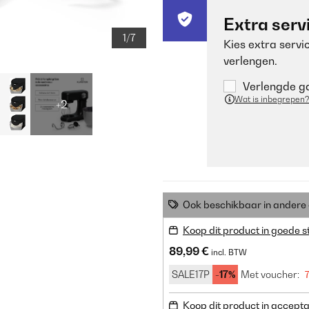
Extra serv
1/7
Kies extra servi
verlengen.
Verlengde ga
Wat is inbegrepen?
+2
Ook beschikbaar in ander
Koop dit product in goede s
89,99 €
incl. BTW
SALE17P
-17%
Met voucher:
Koop dit product in accepta