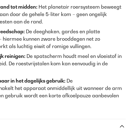
rand tot midden:
Het planetair roersysteem beweegt
baan door de gehele 5-liter kom – geen ongelijk
sten aan de rand.
ereedschap:
De deeghaken, gardes en platte
– hiermee kunnen zware brooddegen net zo
 als luchtig eiwit of romige vullingen.
k reinigen:
De spatscherm houdt meel en vloeistof in
heid. De roestvrijstalen kom kan eenvoudig in de
ar in het dagelijks gebruik:
De
chakelt het apparaat onmiddellijk uit wanneer de arm
en gebruik wordt een korte afkoelpauze aanbevolen