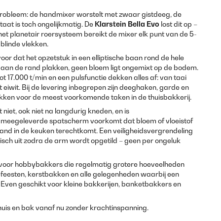
probleem: de handmixer worstelt met zwaar gistdeeg, de
aat is toch ongelijkmatig. De
Klarstein Bella Evo
lost dit op –
t planetair roersysteem bereikt de mixer elk punt van de 5-
 blinde vlekken.
oor dat het opzetstuk in een elliptische baan rond de hele
 aan de rand plakken, geen bloem ligt ongemixt op de bodem.
t 17.000 t/min en een pulsfunctie dekken alles af: van taai
 eiwit. Bij de levering inbegrepen zijn deeghaken, garde en
tukken voor de meest voorkomende taken in de thuisbakkerij.
niet, ook niet na langdurig kneden, en is
meegeleverde spatscherm voorkomt dat bloem of vloeistof
tand in de keuken terechtkomt. Een veiligheidsvergrendeling
sch uit zodra de arm wordt opgetild – geen per ongeluk
e voor hobbybakkers die regelmatig grotere hoeveelheden
efeesten, kerstbakken en alle gelegenheden waarbij een
 Even geschikt voor kleine bakkerijen, banketbakkers en
huis en bak vanaf nu zonder krachtinspanning.