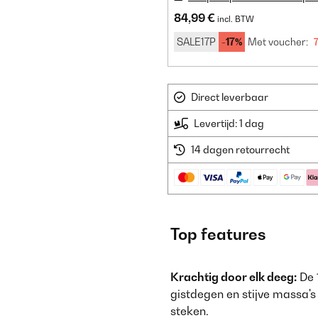
84,99 €
incl. BTW
SALE17P
-17%
Met voucher:
Direct leverbaar
Levertijd: 1 dag
14 dagen retourrecht
Top features
Krachtig door elk deeg:
De 
gistdegen en stijve massa's
steken.