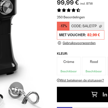
99,99 €
incl. BTW
250 Beoordelingen
-17%
CODE:
SALE17P
MET VOUCHER:
82,99 €
Gebruiksvoorwaarden
KLEUR:
Crème
Rood
Beschikbaar
Beschikbaar
Wat betekenen de statussen?
In