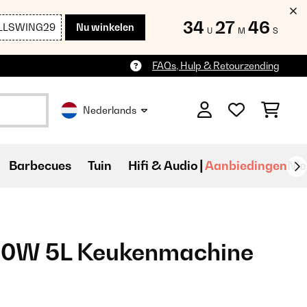
34
27
45
LLSWING29
Nu winkelen
U
M
S
FAQs, Hulp & Retourzending
Nederlands
Barbecues
Tuin
Hifi & Audio
Aanbiedingen
Ni
500W 5L Keukenmachine