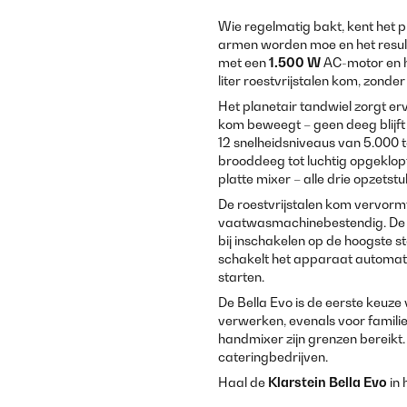
Wie regelmatig bakt, kent het 
armen worden moe en het result
met een
1.500 W
AC-motor en he
liter roestvrijstalen kom, zonder
Het planetair tandwiel zorgt erv
kom beweegt – geen deeg blijft
12 snelheidsniveaus van 5.000 to
brooddeeg tot luchtig opgeklopt
platte mixer – alle drie opzets
De roestvrijstalen kom vervormt 
vaatwasmachinebestendig. De 
bij inschakelen op de hoogste s
schakelt het apparaat automati
starten.
De Bella Evo is de eerste keuz
verwerken, evenals voor famili
handmixer zijn grenzen bereikt.
cateringbedrijven.
Haal de
Klarstein Bella Evo
in 