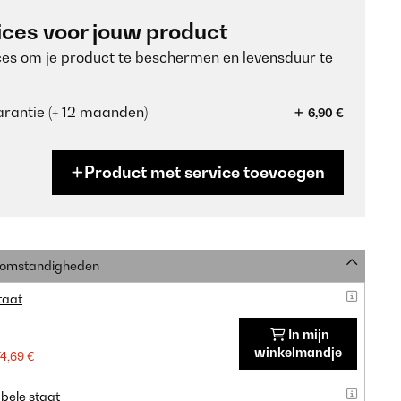
ices voor jouw product
ces om je product te beschermen en levensduur te
rantie (+ 12 maanden)
6,90 €
Product met service toevoegen
e omstandigheden
taat
In mijn
winkelmandje
74,69 €
bele staat