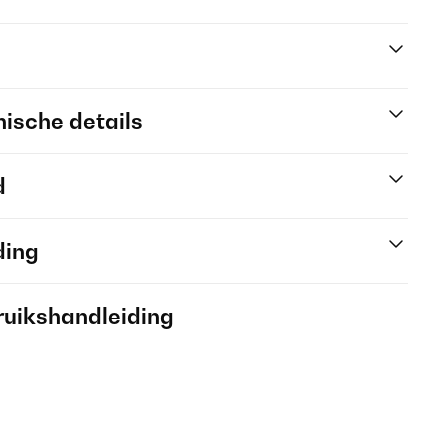
ische details
d
ding
ruikshandleiding