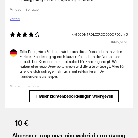
Amazon-Benutzer
Vertaal
GECONTROLEERDE BEOORDELING
04/12/2025
Tolle Dose, viele Fächer... wir haben diese Dose schon in vielen
Farben. Bei einer ging nach kurzer Zeit schon der Verschluss
kaputt. Der Kundendienst hat sofort für Ersatz gesorgt. Wir
haben eine neue Dose bekommen und die alte entsorgt. Also für
alle, die sich aufregen, einfach mal reklamieren. Der
Kundendienst ist super.
Amazon-Benutzer
Meer klantenbeoordelingen weergeven
Vertaal
GECONTROLEERDE BEOORDELING
29/07/2025
-10 €
Die Box an sich ist super, sehr leicht, gut zu reinigen und auch mit
genügend Fächern. Leider ist bei unserer Box nach einem
Abonneer je op onze nieuwsbrief en ontvang