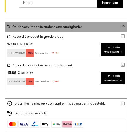
Inschrijven
Ook beschikbaar in andere omstandigheden
Koop dit product in goede staat
17,99 €
incl. BTW
In mijn
winkelmandje
FULLSWING29
-29%
Met voucher:
12,77 €
Koop dit product in acceptabele staat
15,99 €
incl. BTW
In mijn
winkelmandje
FULLSWING29
-29%
Met voucher:
11,35 €
Dit artikel is niet op voorraad en moet worden nabesteld.
14 dagen retourrecht