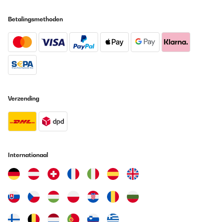
Vertaal
Betalingsmethoden
GECONTROLEERDE BEOORDELING
19/05/2025
Wir nutzen diese Brotdose nun seit einigen Monaten täglich und
sind sehr zufrieden. Die Qualität ist wirklich top: Der Kunststoff
ist robust, stabil und wirkt langlebig. Die Dose ist superleicht,
lässt sich kinderleicht öffnen und wieder fest verschließen – auch
für Kinderhände perfekt geeignet. Besonders praktisch finden
Verzending
wir, dass sie sich sehr gut reinigen lässt – sowohl per Hand als
auch in der Spülmaschine. Die Farbe ist toll und bleibt auch nach
vielen Spülgängen schön kräftig. Ein weiterer Pluspunkt: Die
Brotdose passt perfekt in den Ergobag-Schulranzen und hat
bereits mehrere Stürze überstanden, ohne kaputtzugehen oder
aufzugehen. Der Preis ist zwar etwas höher, aber aus unserer
Sicht gerechtfertigt – vor allem, wenn sie im Angebot ist.
Internationaal
Insgesamt ein rundum durchdachtes Produkt, das wir gerne
weiterempfehlen!
Amazon-Benutzer
Vertaal