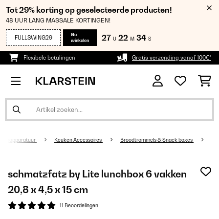
Tot 29% korting op geselecteerde producten!
48 UUR LANG MASSALE KORTINGEN!
Nu
27
22
33
FULLSWING29
U
M
S
winkelen
Flexibele betalingen
Gratis verzending vanaf 100€*
kenapparatuur
Keuken Accessoires
Broodtrommels & Snack boxes
schmatzfatz by Lite lunchbox 6 vakken
20,8 x 4,5 x 15 cm
11 Beoordelingen