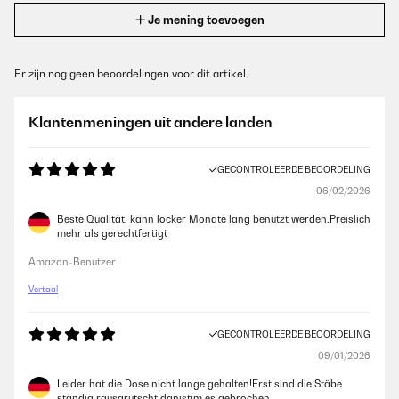
Je mening toevoegen
Er zijn nog geen beoordelingen voor dit artikel.
Klantenmeningen uit andere landen
GECONTROLEERDE BEOORDELING
06/02/2026
Beste Qualität, kann locker Monate lang benutzt werden.Preislich
mehr als gerechtfertigt
Amazon-Benutzer
Vertaal
GECONTROLEERDE BEOORDELING
09/01/2026
Leider hat die Dose nicht lange gehalten!Erst sind die Stäbe
ständig rausgrutscht danıştım es gebrochen .