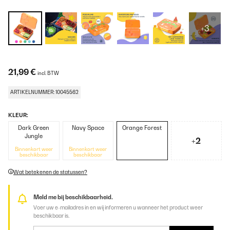
+3
21,99 €
incl. BTW
ARTIKELNUMMER: 10045562
KLEUR:
Dark Green
Navy Space
Orange Forest
Jungle
+2
Binnenkort weer
Binnenkort weer
beschikbaar
beschikbaar
Wat betekenen de statussen?
Meld me bij beschikbaarheid.
Voer uw e-mailadres in en wij informeren u wanneer het product weer
beschikbaar is.