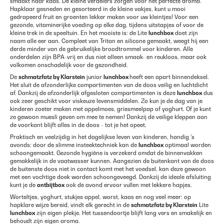
smaakt naar kaas. De kleine verdelers zorgen voor het perfecte aroma.
Hapklaar gesneden en gesorteerd in de kleine vakjes, kunt u mooi
gedrapeerd fruit en groenten lekker maken voor uw kleintjes! Voor een
gezonde, vitaminerijke voeding op elke dag, tijdens uitstapjes of voor de
kleine trek in de speeltuin. En het mooiste is: de Lite
lunchbox
doet zijn
naam alle eer aan. Compleet van Tritan en silicone gemaakt, weegt hij een
derde minder van de gebruikelijke broodtrommel voor kinderen. Alle
onderdelen zijn BPA-vrij en dus niet alleen smaak- en reukloos, maar ook
volkomen onschadelijk voor de gezondheid.
De
schmatzfatz by Klarstein
junior
lunchbox
heeft een apart binnendeksel.
Het sluit de afzonderlijke compartimenten van de doos veilig en luchtdicht
af. Dankzij de afzonderlijk afgesloten compartimenten is deze
lunchbox
dus
ook zeer geschikt voor viskeuze levensmiddelen. Zo kun je de dag van je
kinderen zoeter maken met appelmoes, griesmeelpap of yoghurt. Of je kunt
ze gewoon muesli geven om mee te nemen! Dankzij de veilige kleppen aan
de voorkant blijft alles in de doos - tot je het opeet.
Praktisch en veelzijdig in het dagelijkse leven van kinderen, handig 's
avonds: door de slimme insteektechniek kan de
lunchbox
optimaal worden
schoongemaakt. Gezonde hygiëne is verzekerd omdat de binnenvakken
gemakkelijk in de vaatwasser kunnen. Aangezien de buitenkant van de doos
de buitenste doos niet in contact komt met het voedsel, kan deze gewoon
met een vochtige doek worden schoongeveegd. Dankzij de ideale afsluiting
kunt je de
ontbijtbox
ook de avond ervoor vullen met lekkere hapjes.
Worteltjes, yoghurt, stukjes appel, worst, kaas en nog veel meer: op
hapklare wijze bereid, vindt elk gerecht in de
schmatzfatz by Klarstein
Lite
lunchbox
zijn eigen plekje. Het tussendoortje blijft lang vers en smakelijk en
behoudt zijn eigen aroma.