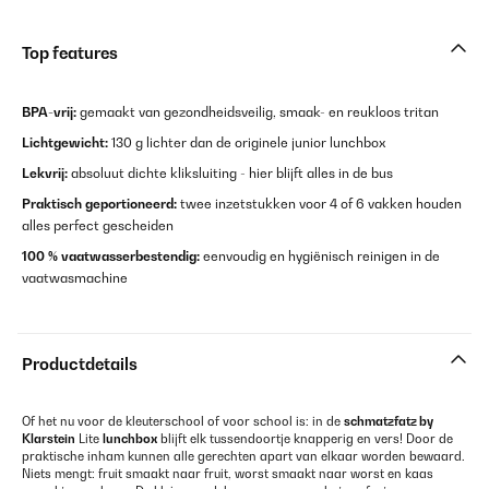
Top features
BPA-vrij:
gemaakt van gezondheidsveilig, smaak- en reukloos tritan
Lichtgewicht:
130 g lichter dan de originele junior lunchbox
Lekvrij:
absoluut dichte kliksluiting - hier blijft alles in de bus
Praktisch geportioneerd:
twee inzetstukken voor 4 of 6 vakken houden
alles perfect gescheiden
100 % vaatwasserbestendig:
eenvoudig en hygiënisch reinigen in de
vaatwasmachine
Productdetails
Of het nu voor de kleuterschool of voor school is: in de
schmatzfatz by
Klarstein
Lite
lunchbox
blijft elk tussendoortje knapperig en vers! Door de
praktische inham kunnen alle gerechten apart van elkaar worden bewaard.
Niets mengt: fruit smaakt naar fruit, worst smaakt naar worst en kaas