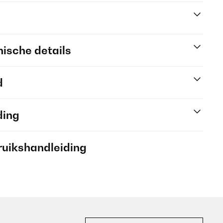
ische details
d
ding
ruikshandleiding