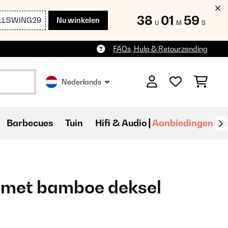
38
01
57
LLSWING29
Nu winkelen
U
M
S
FAQs, Hulp & Retourzending
Nederlands
Barbecues
Tuin
Hifi & Audio
Aanbiedingen
Ni
 met bamboe deksel