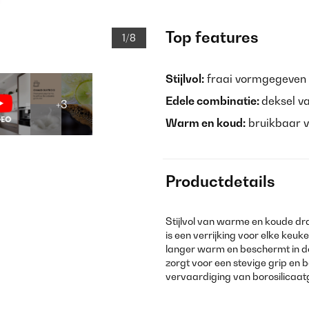
Top features
1/8
Stijlvol:
fraai vormgegeven g
Edele combinatie:
deksel v
+3
Warm en koud:
bruikbaar vo
Productdetails
Stijlvol van warme en koude dr
is een verrijking voor elke ke
langer warm en beschermt in de
zorgt voor een stevige grip en be
vervaardiging van borosilicaa