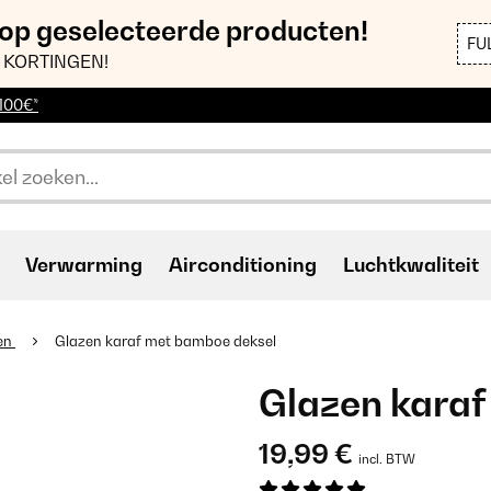
 op geselecteerde producten!
FU
 KORTINGEN!
 100€*
Verwarming
Airconditioning
Luchtkwaliteit
en
Glazen karaf met bamboe deksel
Glazen karaf
19,99 €
incl. BTW