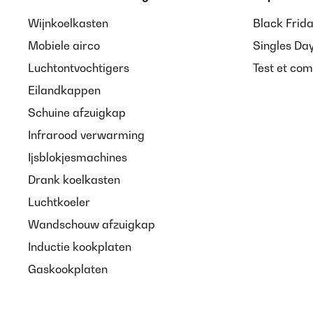
Wijnkoelkasten
Black Frid
Mobiele airco
Singles Da
Luchtontvochtigers
Test et com
Eilandkappen
Schuine afzuigkap
Infrarood verwarming
Ijsblokjesmachines
Drank koelkasten
Luchtkoeler
Wandschouw afzuigkap
Inductie kookplaten
Gaskookplaten