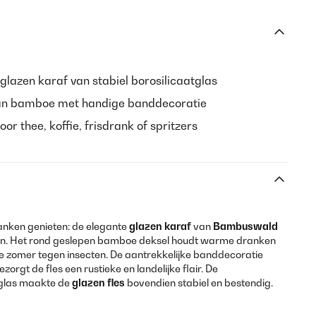
lazen karaf van stabiel borosilicaatglas
an bamboe met handige banddecoratie
or thee, koffie, frisdrank of spritzers
anken genieten: de elegante
glazen karaf
van
Bambuswald
uken. Het rond geslepen bamboe deksel houdt warme dranken
 zomer tegen insecten. De aantrekkelijke banddecoratie
zorgt de fles een rustieke en landelijke flair. De
tglas maakte de
glazen fles
bovendien stabiel en bestendig.