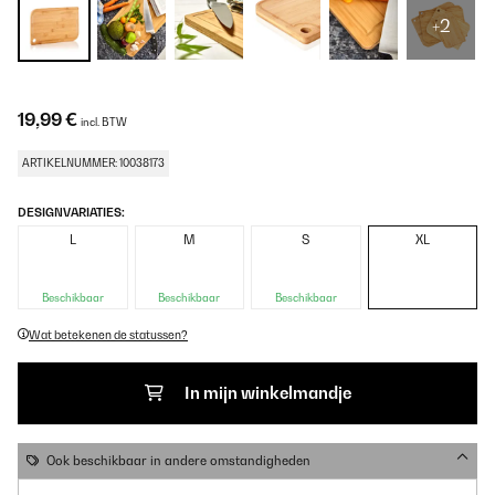
+2
19,99 €
incl. BTW
ARTIKELNUMMER: 10038173
DESIGNVARIATIES:
L
M
S
XL
Beschikbaar
Beschikbaar
Beschikbaar
Wat betekenen de statussen?
In mijn winkelmandje
Ook beschikbaar in andere omstandigheden