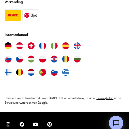
Verzending
acquisto lo consiglio
Utente Amazon
Vertaal
Internationaal
GECONTROLEERDE BEOORDELING
20/12/2023
Es passt so wie erwartet
Amazon-Benutzer
Vertaal
GECONTROLEERDE BEOORDELING
09/09/2023
Deze site wordt beschermd door reCAPTCHA en is onderhevig aan het
Privacybeleid
en de
Ottimo prodotto. Lo uso spesso ed è robusto e al contempo
Servicevoorwaarden
van Google.
leggero.
Utente Amazon
Vertaal