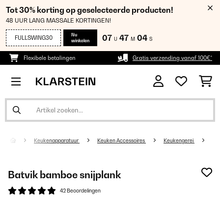
Tot 30% korting op geselecteerde producten!
48 UUR LANG MASSALE KORTINGEN!
Nu
07
47
03
FULLSWING30
U
M
S
winkelen
Flexibele betalingen
Gratis verzending vanaf 100€*
Keukenapparatuur
Keuken Accessoires
Keukengerei
Batvik bamboe snijplank
42 Beoordelingen