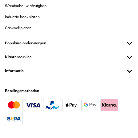
Wandschouw afzuigkap
GECONTROLEERDE BEOORDELING
30/01/2024
Inductie kookplaten
Lo uso da 2 settimane e ne sono contento. Funziona.
Gaskookplaten
Utente Amazon
Populaire onderwerpen
Vertaal
Klantenservice
GECONTROLEERDE BEOORDELING
12/01/2024
Informatie
VERSATILE, LEGGERO DI FACILE UTLIZZO. IN RAPPORTO AL
PREZZO, UN BUON PRODOTTO. LO CONSIGLIO.
Betalingsmethoden
Utente Amazon
Vertaal
GECONTROLEERDE BEOORDELING
10/01/2024
A articolo fatto molto bene di qualità sono soddisfatta del mio