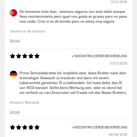
12/01/2026
De momento todo bien , estamos seguros con esta tabla aunque
lleva mantenimiento pero igual nos gusta es gruesa pero no pesa
casi nada. Creo si es de bambú pero no estoy muy segura.
Usuario/a de amazon
Vertaal
GECONTROLEERDE BEOORDELING
03/12/2025
Prima Schneidebretter.Ich empfehle aber, diese Bretter nach dem
erstmaligen Abwasch zu trocknen und dann mit einem
Lebensmittel gerechten Öl zu behandeln. Ich habe dafür das Öl
von IKEA benutzt. Sollte keine Werbung sein, aber es stand bei
mir einfach so rum.Ansonsten viel Freude mit den Neuen Brettern.
Amazon-Benutzer
Vertaal
GECONTROLEERDE BEOORDELING
09/09/2025