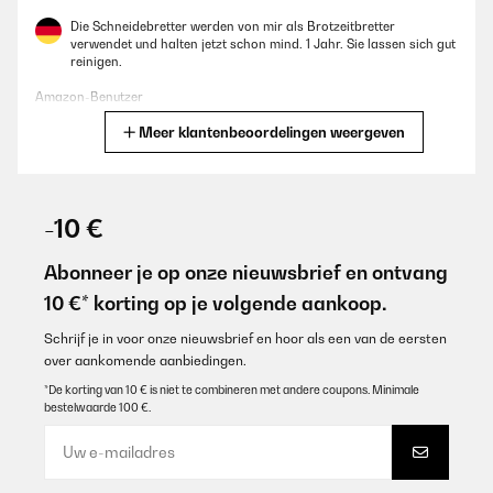
Die Schneidebretter werden von mir als Brotzeitbretter
verwendet und halten jetzt schon mind. 1 Jahr. Sie lassen sich gut
reinigen.
Amazon-Benutzer
Meer klantenbeoordelingen weergeven
Vertaal
GECONTROLEERDE BEOORDELING
11/08/2025
-10 €
Stabil, leicht zu reinigen und groß genug für die Brotzeit.
Abonneer je op onze nieuwsbrief en ontvang
Amazon-Benutzer
10 €* korting op je volgende aankoop.
Vertaal
Schrijf je in voor onze nieuwsbrief en hoor als een van de eersten
over aankomende aanbiedingen.
GECONTROLEERDE BEOORDELING
*De korting van 10 € is niet te combineren met andere coupons. Minimale
bestelwaarde 100 €.
03/07/2025
Prachtige bamboe snijplank, ik ben tevreden en blij ermee.