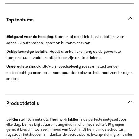
Top features
Metgezel voor de hele dag
: Comfortabele drinkfles van 550 ml voor
school, kleuterschool, sport en buitenavonturen.
Dubbelwandige isolatie
: Houdt dranken urenlang op de gewenste
temperatuur – zodat ze altijd klaar zijn om te drinken.
Onvervalste smaak
: BPA-vrij, voedselveilig roestvrij staal zonder
metaalachtige nasmaak – voor puur drinkplezier, helemaal zonder eigen
smaak.
Productdetails
De
Klarstein
Schmatzfatz
Thermo-drinkfles
is de perfecte metgezel voor
elke dag. De fles blijft daarbij aangenaam licht: met slechts 310 g eigen
gewicht biedt hij toch een inhoud van 550 ml. Of het nu in de schooltas,
rugzak of fietshouder is – dankzij de betrouwbare, lekvrije sluiting blijft alles