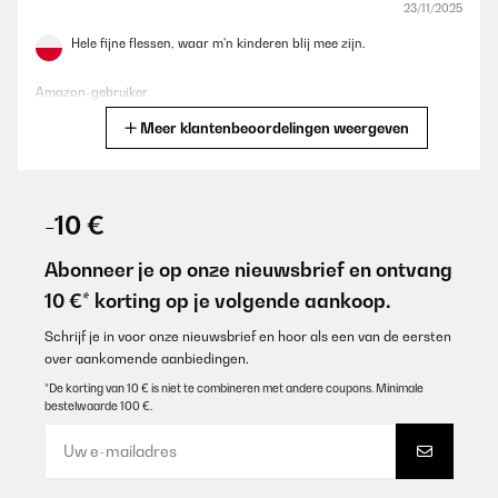
23/11/2025
Hele fijne flessen, waar m'n kinderen blij mee zijn.
Amazon-gebruiker
Meer klantenbeoordelingen weergeven
Vertaal
GECONTROLEERDE BEOORDELING
28/10/2025
-10 €
Neue Kindergartenflasche, da das Wasser aus der Plastikfasche
schon sehr eklich schmeckte.Sind sehr zufrieden. Das Muster
Abonneer je op onze nieuwsbrief en ontvang
hält bisher. Klar gibt es Abplatzer an der Unterseite, wenn die
10 €* korting op je volgende aankoop.
Flasche mal runter fällt oder unsanft auf einen steinigen
Untergrund abgestellt wird.Aber hei, das ist eine
Kindergartenflasche, die jeden Tag genutzt wirdWährend im
Schrijf je in voor onze nieuwsbrief en hoor als een van de eersten
Sommer die Kids mit normaler Flasche heißes Wasser trinken,
over aankomende aanbiedingen.
trinkt mein Kind schön gekühltes Wasser. Und im Winter kann
man warmen Tee einfüllen und sich beim Spaziergang
*De korting van 10 € is niet te combineren met andere coupons. Minimale
aufwärmen.Werde ich wieder kaufen, falls wir nochmal eine
bestelwaarde 100 €.
brauchen!
Amazon-Benutzer
Vertaal