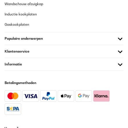
Wir sind gerne für Sie da und danken Ihnen für Ihr Vertrauen.
Wandschouw afzuigkap
Mit freundlichen Grüßen,
Inductie kookplaten
Ihr Klarstein-Team
Gaskookplaten
_______________________________
Gülden
Populaire onderwerpen
Vertaal
Klantenservice
GECONTROLEERDE BEOORDELING
31/07/2025
Informatie
Stabil und dicht
Betalingsmethoden
Amazon-Benutzer
Vertaal
GECONTROLEERDE BEOORDELING
21/07/2025
Wir haben die Schmatzfatz Thermosflasche für unseren Sohn