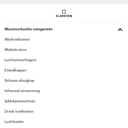
GECONTROLEERDE BEOORDELING
05/08/2025
Meestverkochte categorieën
Die Flasche an sich ist super Toll, nur der Deckel verschluss ist in
8 Monaten kaputt gegangen gibt es einen Ersatz deckel wenn ja
bitte Kontaktieren Sie mich per Email
Wijnkoelkasten
Mobiele airco
_______________________________
===============================
Luchtontvochtigers
ANTWORT
===============================
Eilandkappen
Sehr geehrter Kunde,
vielen Dank für Ihren Kommentar. Es freut uns zu hören, dass
Schuine afzuigkap
Ihnen die Größe der Flasche gefällt. Es tut uns leid zu hören, dass
die Kappe nach 8 Monaten Gebrauch beschädigt wurde.
Infrarood verwarming
Wir möchten Sie daran erinnern, dass wir auf unsere Produkte
Ijsblokjesmachines
eine Garantie von 2 Jahren gewähren, mit Ausnahme der B-
Stock Produkte, die nur eine Garantie von 1 Jahr haben.
Drank koelkasten
Wenden Sie sich bitte an unseren Kundendienst, wir werden
Ihnen gerne weiterhelfen.
Luchtkoeler