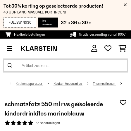
Tot 30% korting op geselecteerde producten!
48 UUR LANG MASSALE KORTINGEN!
Nu
32
36
30
FULLSWING30
U
M
S
winkelen
Flexibele betalingen
Gratis verzending vanaf 100€*
Keukenapparatuur
Keuken Accessoires
Thermosflessen
schmatzfatz 550 ml rvs geïsoleerde
kinderdrinkfles marineblauw
57 Beoordelingen