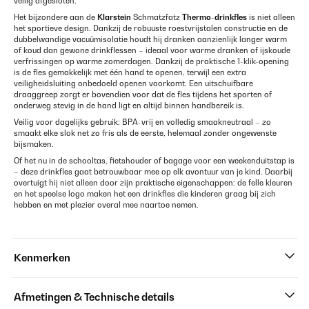
veilig afgesloten.
Het bijzondere aan de
Klarstein
Schmatzfatz
Thermo-drinkfles
is niet alleen
het sportieve design. Dankzij de robuuste roestvrijstalen constructie en de
dubbelwandige vacuümisolatie houdt hij dranken aanzienlijk langer warm
of koud dan gewone drinkflessen – ideaal voor warme dranken of ijskoude
verfrissingen op warme zomerdagen. Dankzij de praktische 1-klik-opening
is de fles gemakkelijk met één hand te openen, terwijl een extra
veiligheidsluiting onbedoeld openen voorkomt. Een uitschuifbare
draaggreep zorgt er bovendien voor dat de fles tijdens het sporten of
onderweg stevig in de hand ligt en altijd binnen handbereik is.
Veilig voor dagelijks gebruik: BPA-vrij en volledig smaakneutraal – zo
smaakt elke slok net zo fris als de eerste, helemaal zonder ongewenste
bijsmaken.
Of het nu in de schooltas, fietshouder of bagage voor een weekenduitstap is
– deze drinkfles gaat betrouwbaar mee op elk avontuur van je kind. Daarbij
overtuigt hij niet alleen door zijn praktische eigenschappen: de felle kleuren
en het speelse logo maken het een drinkfles die kinderen graag bij zich
hebben en met plezier overal mee naartoe nemen.
Kenmerken
Afmetingen & Technische details