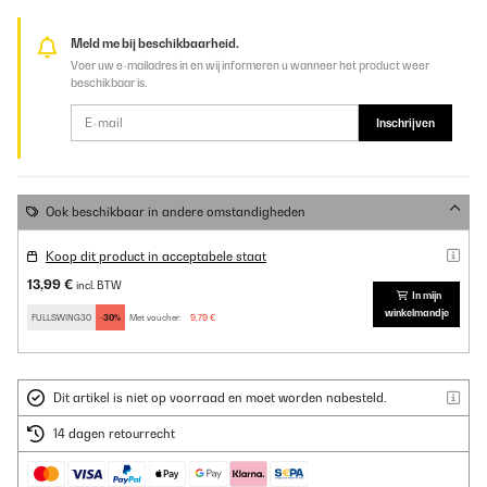
Meld me bij beschikbaarheid.
Voer uw e-mailadres in en wij informeren u wanneer het product weer
beschikbaar is.
Inschrijven
Ook beschikbaar in andere omstandigheden
Koop dit product in acceptabele staat
13,99 €
incl. BTW
In mijn
winkelmandje
FULLSWING30
-30%
Met voucher:
9,79 €
Dit artikel is niet op voorraad en moet worden nabesteld.
14 dagen retourrecht