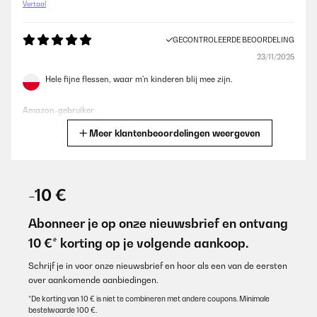
Vertaal
GECONTROLEERDE BEOORDELING
23/11/2025
Hele fijne flessen, waar m'n kinderen blij mee zijn.
Amazon-gebruiker
Meer klantenbeoordelingen weergeven
Vertaal
GECONTROLEERDE BEOORDELING
28/10/2025
-10 €
Neue Kindergartenflasche, da das Wasser aus der Plastikfasche
schon sehr eklich schmeckte.Sind sehr zufrieden. Das Muster
Abonneer je op onze nieuwsbrief en ontvang
hält bisher. Klar gibt es Abplatzer an der Unterseite, wenn die
10 €* korting op je volgende aankoop.
Flasche mal runter fällt oder unsanft auf einen steinigen
Untergrund abgestellt wird.Aber hei, das ist eine
Kindergartenflasche, die jeden Tag genutzt wirdWährend im
Schrijf je in voor onze nieuwsbrief en hoor als een van de eersten
Sommer die Kids mit normaler Flasche heißes Wasser trinken,
over aankomende aanbiedingen.
trinkt mein Kind schön gekühltes Wasser. Und im Winter kann
man warmen Tee einfüllen und sich beim Spaziergang
*De korting van 10 € is niet te combineren met andere coupons. Minimale
aufwärmen.Werde ich wieder kaufen, falls wir nochmal eine
bestelwaarde 100 €.