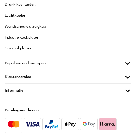
Drank koelkasten
Wenden Sie sich bitte an unseren Kundendienst, wir werden
Ihnen gerne weiterhelfen.
Luchtkoeler
Wir sind gerne für Sie da und danken Ihnen für Ihr Vertrauen.
Wandschouw afzuigkap
Mit freundlichen Grüßen,
Inductie kookplaten
Ihr Klarstein-Team
Gaskookplaten
_______________________________
Gülden
Populaire onderwerpen
Vertaal
Klantenservice
GECONTROLEERDE BEOORDELING
31/07/2025
Informatie
Stabil und dicht
Betalingsmethoden
Amazon-Benutzer
Vertaal