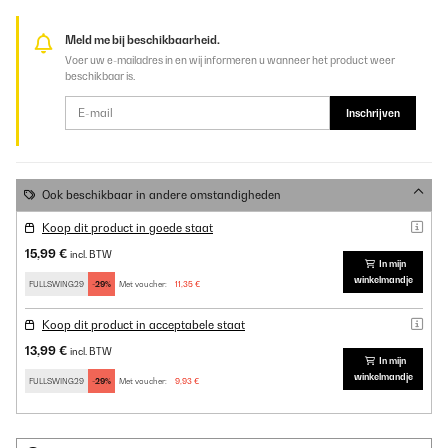
Meld me bij beschikbaarheid.
Voer uw e-mailadres in en wij informeren u wanneer het product weer
beschikbaar is.
Inschrijven
Ook beschikbaar in andere omstandigheden
Koop dit product in goede staat
15,99 €
incl. BTW
In mijn
winkelmandje
FULLSWING29
-29%
Met voucher:
11,35 €
Koop dit product in acceptabele staat
13,99 €
incl. BTW
In mijn
winkelmandje
FULLSWING29
-29%
Met voucher:
9,93 €