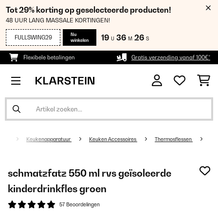
Tot 29% korting op geselecteerde producten!
48 UUR LANG MASSALE KORTINGEN!
Nu
19
36
26
FULLSWING29
U
M
S
winkelen
Flexibele betalingen
Gratis verzending vanaf 100€*
Keukenapparatuur
Keuken Accessoires
Thermosflessen
schmatzfatz 550 ml rvs geïsoleerde
kinderdrinkfles groen
57 Beoordelingen