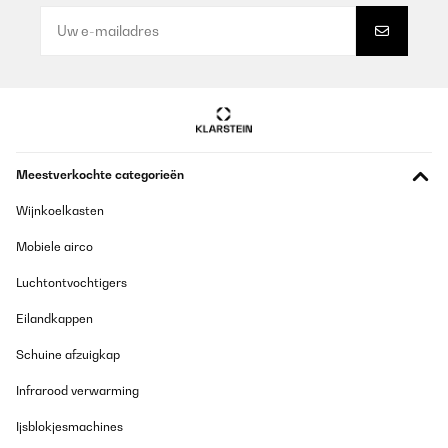
brauchen!
Amazon-Benutzer
Vertaal
GECONTROLEERDE BEOORDELING
05/08/2025
Meestverkochte categorieën
Die Flasche an sich ist super Toll, nur der Deckel verschluss ist in
8 Monaten kaputt gegangen gibt es einen Ersatz deckel wenn ja
bitte Kontaktieren Sie mich per Email
Wijnkoelkasten
Mobiele airco
_______________________________
===============================
Luchtontvochtigers
ANTWORT
===============================
Eilandkappen
Sehr geehrter Kunde,
vielen Dank für Ihren Kommentar. Es freut uns zu hören, dass
Schuine afzuigkap
Ihnen die Größe der Flasche gefällt. Es tut uns leid zu hören, dass
die Kappe nach 8 Monaten Gebrauch beschädigt wurde.
Infrarood verwarming
Wir möchten Sie daran erinnern, dass wir auf unsere Produkte
Ijsblokjesmachines
eine Garantie von 2 Jahren gewähren, mit Ausnahme der B-
Stock Produkte, die nur eine Garantie von 1 Jahr haben.