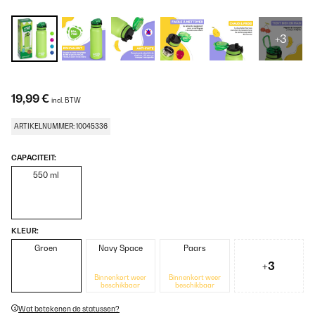
+3
19,99 €
incl. BTW
ARTIKELNUMMER: 10045336
CAPACITEIT:
550 ml
KLEUR:
Groen
Navy Space
Paars
+3
Binnenkort weer
Binnenkort weer
beschikbaar
beschikbaar
Wat betekenen de statussen?