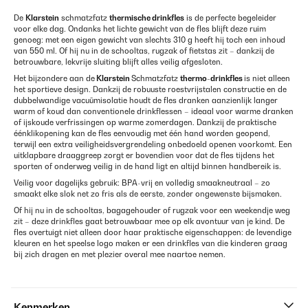
De
Klarstein
schmatzfatz
thermische drinkfles
is de perfecte begeleider
voor elke dag. Ondanks het lichte gewicht van de fles blijft deze ruim
genoeg: met een eigen gewicht van slechts 310 g heeft hij toch een inhoud
van 550 ml. Of hij nu in de schooltas, rugzak of fietstas zit – dankzij de
betrouwbare, lekvrije sluiting blijft alles veilig afgesloten.
Het bijzondere aan de
Klarstein
Schmatzfatz
thermo-drinkfles
is niet alleen
het sportieve design. Dankzij de robuuste roestvrijstalen constructie en de
dubbelwandige vacuümisolatie houdt de fles dranken aanzienlijk langer
warm of koud dan conventionele drinkflessen – ideaal voor warme dranken
of ijskoude verfrissingen op warme zomerdagen. Dankzij de praktische
éénklikopening kan de fles eenvoudig met één hand worden geopend,
terwijl een extra veiligheidsvergrendeling onbedoeld openen voorkomt. Een
uitklapbare draaggreep zorgt er bovendien voor dat de fles tijdens het
sporten of onderweg veilig in de hand ligt en altijd binnen handbereik is.
Veilig voor dagelijks gebruik: BPA-vrij en volledig smaakneutraal – zo
smaakt elke slok net zo fris als de eerste, zonder ongewenste bijsmaken.
Of hij nu in de schooltas, bagagehouder of rugzak voor een weekendje weg
zit – deze drinkfles gaat betrouwbaar mee op elk avontuur van je kind. De
fles overtuigt niet alleen door haar praktische eigenschappen: de levendige
kleuren en het speelse logo maken er een drinkfles van die kinderen graag
bij zich dragen en met plezier overal mee naartoe nemen.
Kenmerken