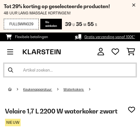
Tot 29% korting op geselecteerde producten!
48 UUR LANG MASSALE KORTINGEN!
Nu
39
35
55
FULLSWING29
U
M
S
winkelen
Flexibele betalingen
Gratis verzending vanaf 100€*
Keukenapparatuur
Waterkokers
Velaire 1,7 L 2200 W waterkoker zwart
NIEUW