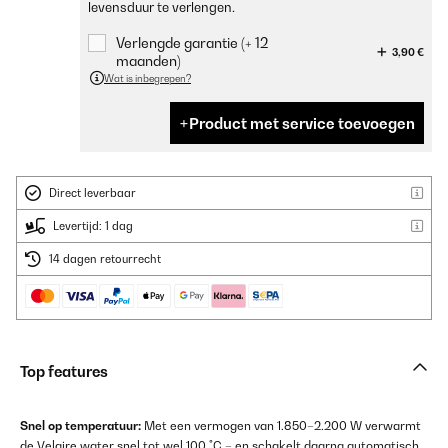
levensduur te verlengen.
Verlengde garantie (+ 12
3,90 €
maanden)
Wat is inbegrepen?
Product met service toevoegen
Direct leverbaar
Levertijd: 1 dag
14 dagen retourrecht
Top features
Snel op temperatuur:
Met een vermogen van 1.850–2.200 W verwarmt
de Velaire water snel tot wel 100 °C – en schakelt daarna automatisch