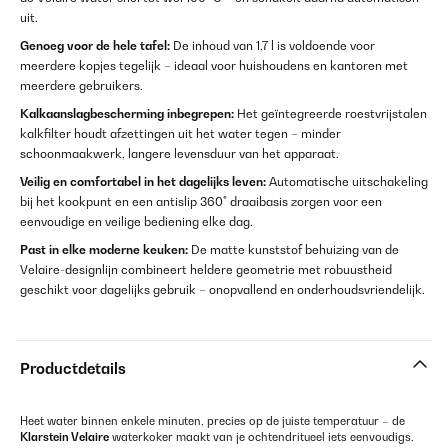
uit.
Genoeg voor de hele tafel:
De inhoud van 1,7 l is voldoende voor
meerdere kopjes tegelijk – ideaal voor huishoudens en kantoren met
meerdere gebruikers.
Kalkaanslagbescherming inbegrepen:
Het geïntegreerde roestvrijstalen
kalkfilter houdt afzettingen uit het water tegen – minder
schoonmaakwerk, langere levensduur van het apparaat.
Veilig en comfortabel in het dagelijks leven:
Automatische uitschakeling
bij het kookpunt en een antislip 360° draaibasis zorgen voor een
eenvoudige en veilige bediening elke dag.
Past in elke moderne keuken:
De matte kunststof behuizing van de
Velaire-designlijn combineert heldere geometrie met robuustheid
geschikt voor dagelijks gebruik – onopvallend en onderhoudsvriendelijk.
Productdetails
Heet water binnen enkele minuten, precies op de juiste temperatuur – de
Klarstein Velaire
waterkoker maakt van je ochtendritueel iets eenvoudigs.