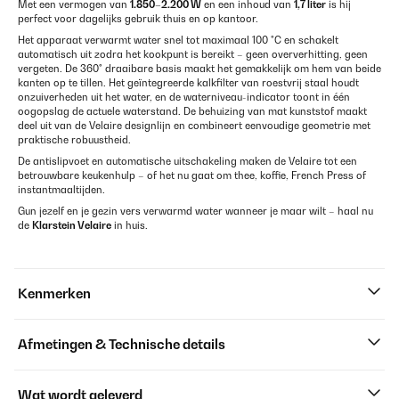
Met een vermogen van
1.850–2.200 W
en een inhoud van
1,7 liter
is hij
perfect voor dagelijks gebruik thuis en op kantoor.
Het apparaat verwarmt water snel tot maximaal 100 °C en schakelt
automatisch uit zodra het kookpunt is bereikt – geen oververhitting, geen
vergeten. De 360° draaibare basis maakt het gemakkelijk om hem van beide
kanten op te tillen. Het geïntegreerde kalkfilter van roestvrij staal houdt
onzuiverheden uit het water, en de waterniveau-indicator toont in één
oogopslag de actuele waterstand. De behuizing van mat kunststof maakt
deel uit van de Velaire designlijn en combineert eenvoudige geometrie met
praktische robuustheid.
De antislipvoet en automatische uitschakeling maken de Velaire tot een
betrouwbare keukenhulp – of het nu gaat om thee, koffie, French Press of
instantmaaltijden.
Gun jezelf en je gezin vers verwarmd water wanneer je maar wilt – haal nu
de
Klarstein Velaire
in huis.
Kenmerken
Afmetingen & Technische details
Wat wordt geleverd