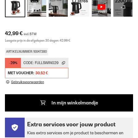
+3
42,99 €
incl. BTW
Laagste prijs in de afgelopen 30 dagen:
42,99 €
ARTIKELNUMMER: 10047380
-29%
CODE:
FULLSWING29
MET VOUCHER:
30,52 €
Gebruiksvoorwaarden
In mijn winkelmandje
Extra services voor jouw product
Kies extra services om je product te beschermen en