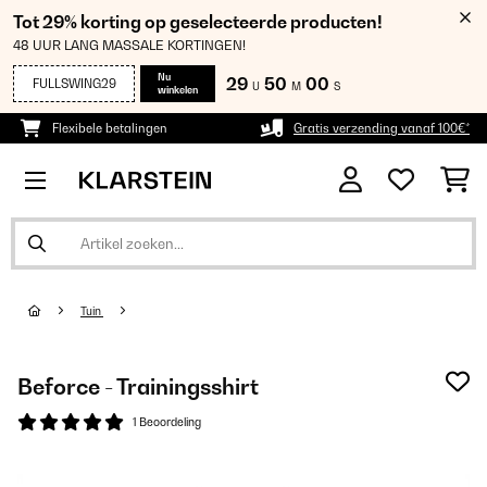
Tot 29% korting op geselecteerde producten!
48 UUR LANG MASSALE KORTINGEN!
Nu
29
49
59
FULLSWING29
U
M
S
winkelen
Flexibele betalingen
Gratis verzending vanaf 100€*
Tuin
Beforce - Trainingsshirt
1 Beoordeling