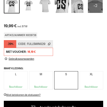
+2
19,99 €
incl. BTW
ARTIKELNUMMER: 10028728
-29%
CODE:
FULLSWING29
MET VOUCHER:
14,19 €
Gebruiksvoorwaarden
MAAT KLEDING:
L
M
S
XL
Beschikbaar
Beschikbaar
Beschikbaar
Wat betekenen de statussen?