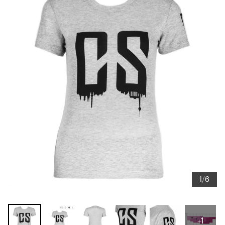
1/6
+1