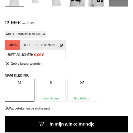
12,99 €
incl. BTW
ARTIKELNUMMER: 10028734
-30%
CODE:
FULLSWING30
MET VOUCHER:
9,09 €
Gebruiksvoorwaarden
MAAT KLEDING:
M
S
XS
Beschikbaar
Beschikbaar
Wat betekenen de statussen?
In mijn winkelmandje