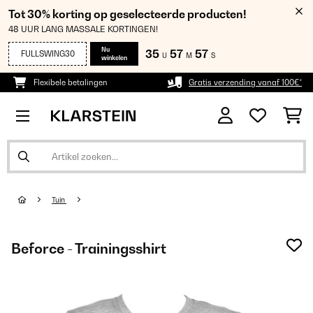
Tot 30% korting op geselecteerde producten!
48 UUR LANG MASSALE KORTINGEN!
Nu
35
57
56
FULLSWING30
U
M
S
winkelen
Flexibele betalingen
Gratis verzending vanaf 100€*
Tuin
Beforce - Trainingsshirt