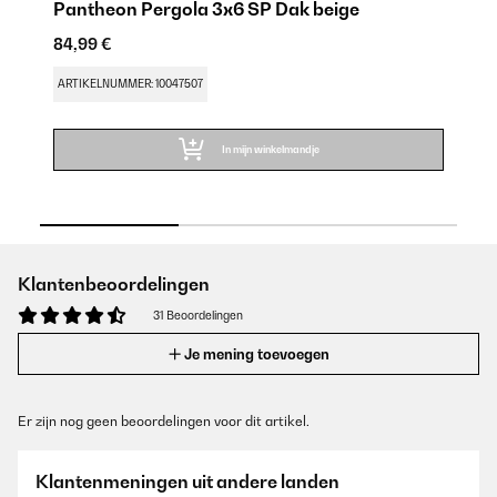
Pantheon Pergola 3x6 SP Dak beige
g
84,99 €
24
ARTIKELNUMMER: 10047507
AR
In mijn winkelmandje
Klantenbeoordelingen
31 Beoordelingen
Je mening toevoegen
Er zijn nog geen beoordelingen voor dit artikel.
Klantenmeningen uit andere landen