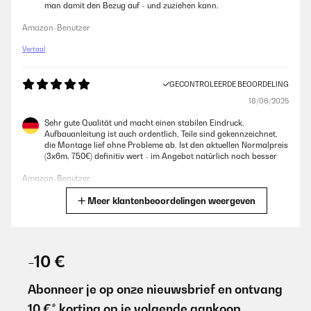
man damit den Bezug auf - und zuziehen kann.
Amazon-Benutzer
Vertaal
GECONTROLEERDE BEOORDELING
18/06/2025
Sehr gute Qualität und macht einen stabilen Eindruck.
Aufbauanleitung ist auch ordentlich, Teile sind gekennzeichnet,
die Montage lief ohne Probleme ab. Ist den aktuellen Normalpreis
(3x6m, 750€) definitiv wert - im Angebot natürlich noch besser
Amazon-Benutzer
Meer klantenbeoordelingen weergeven
Vertaal
GECONTROLEERDE BEOORDELING
18/06/2025
-10 €
Sehr gute Qualität und macht einen stabilen Eindruck.
Aufbauanleitung ist auch ordentlich, Teile sind gekennzeichnet,
Abonneer je op onze nieuwsbrief en ontvang
die Montage lief ohne Probleme ab.Ist den aktuellen Normalpreis
10 €* korting op je volgende aankoop.
(3x6m, 750€) definitiv wert - im Angebot natürlich noch besser