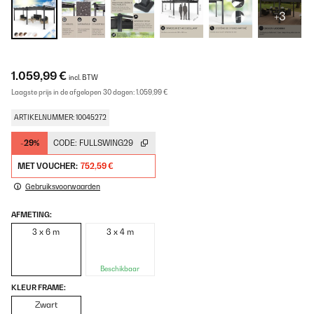
+3
1.059,99 €
incl. BTW
Laagste prijs in de afgelopen 30 dagen:
1.059,99 €
ARTIKELNUMMER: 10045272
-29%
CODE:
FULLSWING29
MET VOUCHER:
752,59 €
Gebruiksvoorwaarden
AFMETING:
3 x 6 m
3 x 4 m
Beschikbaar
KLEUR FRAME:
Zwart