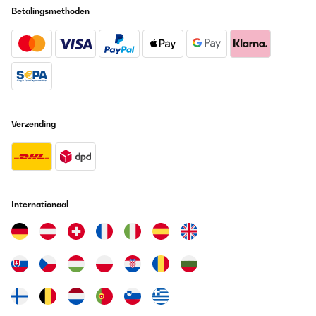
Betalingsmethoden
Vertaal
GECONTROLEERDE BEOORDELING
01/06/2024
Perfecto para comidas con familiares. Hay que anularlo al suelo
Verzending
Usuario/a de amazon
Vertaal
GECONTROLEERDE BEOORDELING
31/05/2024
Internationaal
In der Beschreibung steht das die Pergola Wasserdicht ist!!!!!!!!
Aber leider ist das nicht so.
Amazon-Benutzer
Vertaal
GECONTROLEERDE BEOORDELING