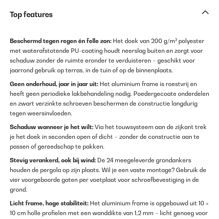
Top features
Beschermd tegen regen én felle zon:
Het doek van 200 g/m² polyester
met waterafstotende PU-coating houdt neerslag buiten en zorgt voor
schaduw zonder de ruimte eronder te verduisteren – geschikt voor
jaarrond gebruik op terras, in de tuin of op de binnenplaats.
Geen onderhoud, jaar in jaar uit:
Het aluminium frame is roestvrij en
heeft geen periodieke lakbehandeling nodig. Poedergecoate onderdelen
en zwart verzinkte schroeven beschermen de constructie langdurig
tegen weersinvloeden.
Schaduw wanneer je het wilt:
Via het touwsysteem aan de zijkant trek
je het doek in seconden open of dicht – zonder de constructie aan te
passen of gereedschap te pakken.
Stevig verankerd, ook bij wind:
De 24 meegeleverde grondankers
houden de pergola op zijn plaats. Wil je een vaste montage? Gebruik de
vier voorgeboorde gaten per voetplaat voor schroefbevestiging in de
grond.
Licht frame, hoge stabiliteit:
Het aluminium frame is opgebouwd uit 10 ×
10 cm holle profielen met een wanddikte van 1,2 mm – licht genoeg voor