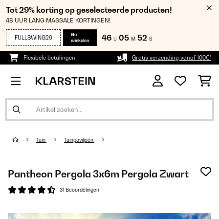
Tot 29% korting op geselecteerde producten!
48 UUR LANG MASSALE KORTINGEN!
Nu
46
05
51
FULLSWING29
U
M
S
winkelen
Flexibele betalingen
Gratis verzending vanaf 100€*
Tuin
Tuinpaviljoen
Pantheon Pergola 3x6m Pergola Zwart
31 Beoordelingen