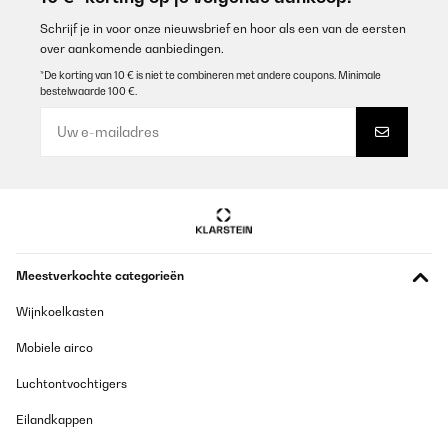
Amazon-Benutzer
Schrijf je in voor onze nieuwsbrief en hoor als een van de eersten
over aankomende aanbiedingen.
Vertaal
*De korting van 10 € is niet te combineren met andere coupons. Minimale
bestelwaarde 100 €.
GECONTROLEERDE BEOORDELING
01/06/2025
Für den Aufbau sind handwerkliche Fähigkeiten von Vorteil. Das
Konzept der gesamten Konstruktion ist positiv zu bewerten.
Amazon-Benutzer
Vertaal
Meestverkochte categorieën
GECONTROLEERDE BEOORDELING
Wijnkoelkasten
27/01/2025
Mobiele airco
très bon produit
Luchtontvochtigers
Utilisateur d'Amazon
Eilandkappen
Vertaal