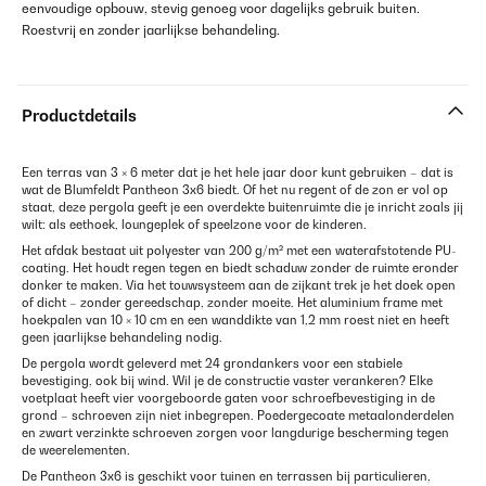
eenvoudige opbouw, stevig genoeg voor dagelijks gebruik buiten.
Roestvrij en zonder jaarlijkse behandeling.
Productdetails
Een terras van 3 × 6 meter dat je het hele jaar door kunt gebruiken – dat is
wat de Blumfeldt Pantheon 3x6 biedt. Of het nu regent of de zon er vol op
staat, deze pergola geeft je een overdekte buitenruimte die je inricht zoals jij
wilt: als eethoek, loungeplek of speelzone voor de kinderen.
Het afdak bestaat uit polyester van 200 g/m² met een waterafstotende PU-
coating. Het houdt regen tegen en biedt schaduw zonder de ruimte eronder
donker te maken. Via het touwsysteem aan de zijkant trek je het doek open
of dicht – zonder gereedschap, zonder moeite. Het aluminium frame met
hoekpalen van 10 × 10 cm en een wanddikte van 1,2 mm roest niet en heeft
geen jaarlijkse behandeling nodig.
De pergola wordt geleverd met 24 grondankers voor een stabiele
bevestiging, ook bij wind. Wil je de constructie vaster verankeren? Elke
voetplaat heeft vier voorgeboorde gaten voor schroefbevestiging in de
grond – schroeven zijn niet inbegrepen. Poedergecoate metaalonderdelen
en zwart verzinkte schroeven zorgen voor langdurige bescherming tegen
de weerelementen.
De Pantheon 3x6 is geschikt voor tuinen en terrassen bij particulieren,