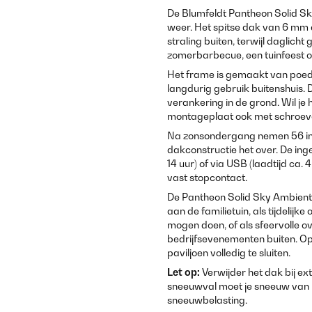
De Blumfeldt Pantheon Solid Sky
weer. Het spitse dak van 6 mm
straling buiten, terwijl daglicht
zomerbarbecue, een tuinfeest of
Het frame is gemaakt van poede
langdurig gebruik buitenshuis.
verankering in de grond. Wil je 
montageplaat ook met schroeve
Na zonsondergang nemen 56 in
dakconstructie het over. De ing
14 uur) of via USB (laadtijd ca. 
vast stopcontact.
De Pantheon Solid Sky Ambient S
aan de familietuin, als tijdeli
mogen doen, of als sfeervolle o
bedrijfsevenementen buiten. Op
paviljoen volledig te sluiten.
Let op:
Verwijder het dak bij e
sneeuwval moet je sneeuw van he
sneeuwbelasting.