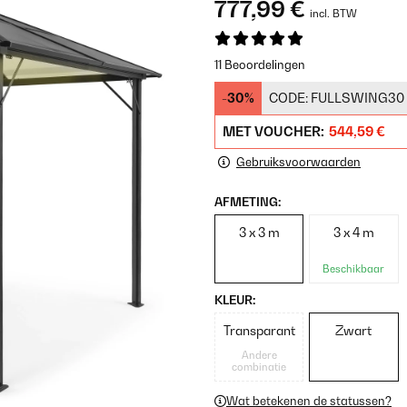
777,99 €
incl. BTW
11 Beoordelingen
-30%
CODE:
FULLSWING30
MET VOUCHER:
544,59 €
Gebruiksvoorwaarden
AFMETING:
3 x 3 m
3 x 4 m
Beschikbaar
KLEUR:
Transparant
Zwart
Andere
combinatie
Wat betekenen de statussen?