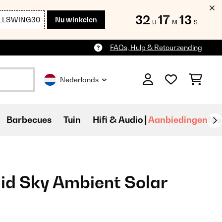
32
17
12
LLSWING30
Nu winkelen
U
M
S
FAQs, Hulp & Retourzending
Nederlands
Barbecues
Tuin
Hifi & Audio
Aanbiedingen
Ni
id Sky Ambient Solar