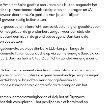
 Ambient Solar geeft je een vaste plek buiten, ongeacht het
 dikke polycarbonaatdubbeldekplaten houdt regen en UV-
 gewoon doorkomt. Zo geniet je van je tuin – bij een
 gewoon rustig buiten zitten.
rgecoat aluminium: licht, corrosiebestendig en geschikt voor
 De meegeleverde grondankers zorgen voor een stabiele
het paviljoen niet in de grond bevestigen? Dan kun je de
n vastzetten.
gebouwde, traploos dimbare LED-lampen langs de
ebouwde lithiumaccu laad je op via zonne-energie (laadtijd ca.
4 uur). Daarna heb je 5 tot 12 uur licht – zonder verlengsnoer of
olar past bij uiteenlopende situaties: als vaste toevoeging
jke oplossing voor huurders die geen bouwkundige aanpassingen
verdekking bij bruiloften, verjaardagsfeesten en
tionele zijwanden zijn achteraf aan te brengen om het
xtreme weersomstandigheden of dek het af. Bij zware
t dak verwijderen – het paviljoen is niet berekend op