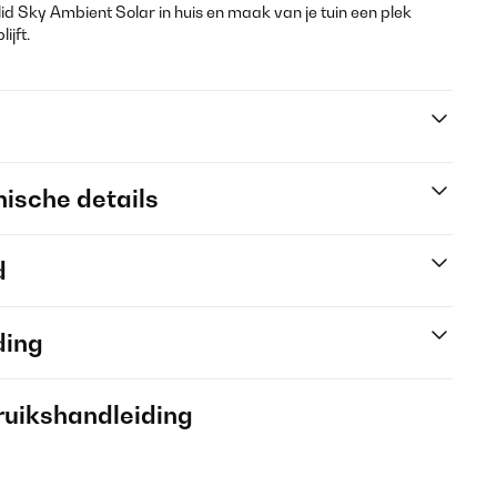
d Sky Ambient Solar in huis en maak van je tuin een plek
ijft.
ische details
d
ding
ruikshandleiding