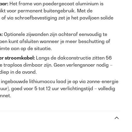
aar:
Het frame van poedergecoat aluminium is
ikt voor permanent buitengebruik. Met de
 via schroefbevestiging zet je het paviljoen solide
n:
Optionele zijwanden zijn achteraf eenvoudig te
ljoen kunt afsluiten wanneer je meer beschutting of
uimte aan op de situatie.
der stroomkabel:
Langs de dakconstructie zitten 56
traploos dimbaar zijn. Geen verlengsnoer nodig –
 diep in de avond.
ingebouwde lithiumaccu laad je op via zonne-energie
 uur), goed voor 5 tot 12 uur verlichtingstijd – volledig
mnet.