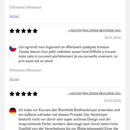
Utilisateur d'Amazon
Vertaal
GECONTROLEERDE BEOORDELING
18/07/2023
J'ai agrandi mon logement en effectuant quelques travaux.
J'avais besoin d'un petit radiateur assez haut.Difficile a trouver,
mais celui ci convient parfaitement.Je me conseille vivement. Le
prix aussi est un atout
Utilisateur d'Amazon
Vertaal
GECONTROLEERDE BEOORDELING
03/07/2023
Ich habe vor Kurzem den Blumfeldt Badheizkörper erworben und
bin äußerst zufrieden mit diesem Produkt. Der Heizkörper
besticht nicht nur durch sein super schönes Design und die
ansprechende Farbe, sondern überzeugt auch durch seine hohe
Qualität von der Verarbeitung bis zur Materialauswahl.Einer der