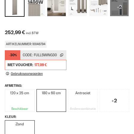
+2
252,99 €
incl. BTW
ARTIKELNUMMER: 10046794
-30%
CODE:
FULLSWING30
MET VOUCHER:
177,09 €
Gebruiksvoorwaarden
AFMETING:
120 x 25 cm
180 x 60 cm
Antraciet
+2
Beschikbaar
Andere combinatie
KLEUR:
Zand