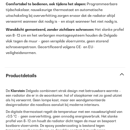
Comfortabel te bedienen, ook tijdens het slapen:
Programmeerbare
tijdschakelaar, nauwkeurige thermostaat en automatische
uitschakeling bij oververhitting zorgen ervoor dat de radiator altijd
verwarmt wanneer dat nodig is – en stopt wanneer het niet nodig is.
Wanddicht gemonteerd, zonder zichtbare schroeven:
Het slanke profiel
van 8–12 cm en het verborgen montagesysteem houden de Delgado
vlak tegen de muur – geen verspilde vloerruimte, geen storend
schroevenpatroon. Gecertificeerd volgens CE- en EU-
veiligheidsnormen.
Productdetails
De
Klarstein
Delgado combineert strak design met betrouwbare warmte –
een radiator die er in de woonkamer, hal of slaapkamer net zo goed uitziet
als hij verwarmt. Geen lompe kast, maar een wandgemonteerde
designradiator die naadloos aansluit bij moderne interieurs.
De digitale thermostaat regelt de temperatuur met een nauwkeurigheid van
±0,5 °C – geen oververhitting, geen onnodig energieverbruik. Het slanke
profiel van 8–12 cm houdt de radiator dicht tegen de muur en bespaart
kostbare vloerruimte. De epoxy poedercoating is bestand tegen