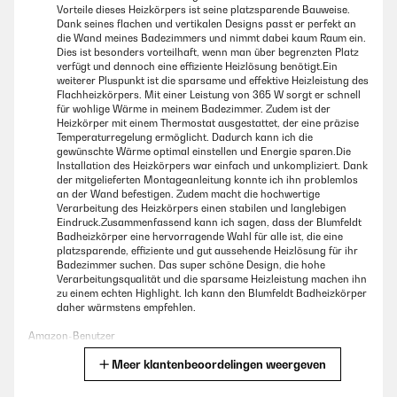
Vorteile dieses Heizkörpers ist seine platzsparende Bauweise.
Dank seines flachen und vertikalen Designs passt er perfekt an
die Wand meines Badezimmers und nimmt dabei kaum Raum ein.
Dies ist besonders vorteilhaft, wenn man über begrenzten Platz
verfügt und dennoch eine effiziente Heizlösung benötigt.Ein
weiterer Pluspunkt ist die sparsame und effektive Heizleistung des
Flachheizkörpers. Mit einer Leistung von 365 W sorgt er schnell
für wohlige Wärme in meinem Badezimmer. Zudem ist der
Heizkörper mit einem Thermostat ausgestattet, der eine präzise
Temperaturregelung ermöglicht. Dadurch kann ich die
gewünschte Wärme optimal einstellen und Energie sparen.Die
Installation des Heizkörpers war einfach und unkompliziert. Dank
der mitgelieferten Montageanleitung konnte ich ihn problemlos
an der Wand befestigen. Zudem macht die hochwertige
Verarbeitung des Heizkörpers einen stabilen und langlebigen
Eindruck.Zusammenfassend kann ich sagen, dass der Blumfeldt
Badheizkörper eine hervorragende Wahl für alle ist, die eine
platzsparende, effiziente und gut aussehende Heizlösung für ihr
Badezimmer suchen. Das super schöne Design, die hohe
Verarbeitungsqualität und die sparsame Heizleistung machen ihn
zu einem echten Highlight. Ich kann den Blumfeldt Badheizkörper
daher wärmstens empfehlen.
Amazon-Benutzer
Meer klantenbeoordelingen weergeven
Vertaal