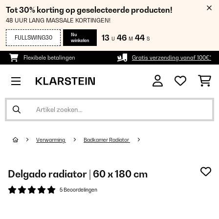
Tot 30% korting op geselecteerde producten!
48 UUR LANG MASSALE KORTINGEN!
Nu
13
46
44
FULLSWING30
U
M
S
winkelen
Flexibele betalingen
Gratis verzending vanaf 100€*
Verwarming
Badkamer Radiator
Delgado radiator | 60 x 180 cm
5 Beoordelingen