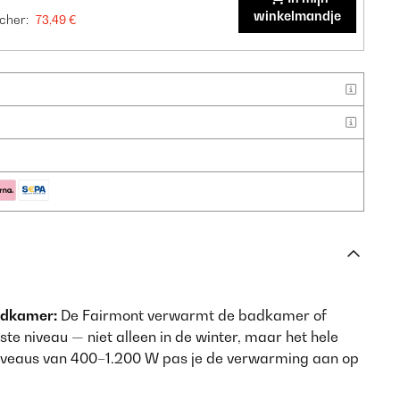
winkelmandje
cher:
73,49 €
adkamer:
De Fairmont verwarmt de badkamer of
e niveau — niet alleen in de winter, maar het hele
iveaus van 400–1.200 W pas je de verwarming aan op