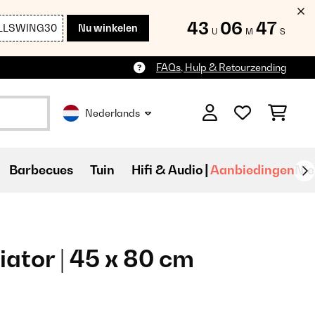
43
06
46
LLSWING30
Nu winkelen
U
M
S
FAQs, Hulp & Retourzending
Nederlands
Barbecues
Tuin
Hifi & Audio
Aanbiedingen
Ni
ator | 45 x 80 cm