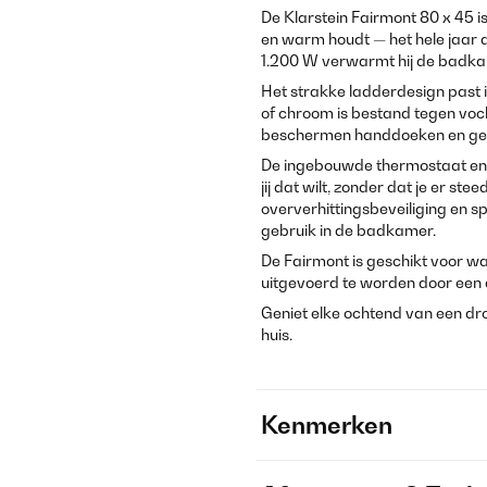
De Klarstein Fairmont 80 x 45 
en warm houdt — het hele jaar d
1.200 W verwarmt hij de badkam
Het strakke ladderdesign past i
of chroom is bestand tegen voc
beschermen handdoeken en gevoe
De ingebouwde thermostaat en 
jij dat wilt, zonder dat je er st
oververhittingsbeveiliging en 
gebruik in de badkamer.
De Fairmont is geschikt voor w
uitgevoerd te worden door een e
Geniet elke ochtend van een dr
huis.
Kenmerken