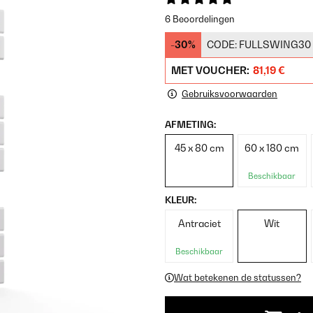
6 Beoordelingen
-30%
CODE:
FULLSWING30
MET VOUCHER:
81,19 €
Gebruiksvoorwaarden
AFMETING:
45 x 80 cm
60 x 180 cm
Beschikbaar
KLEUR:
Antraciet
Wit
Beschikbaar
Wat betekenen de statussen?