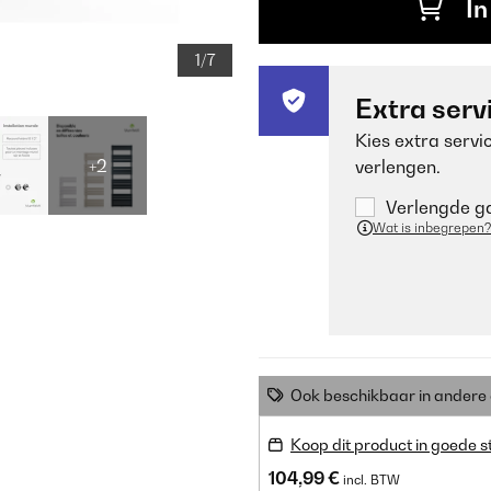
In
1/7
Extra serv
Kies extra servi
+2
verlengen.
Verlengde ga
Wat is inbegrepen?
Ook beschikbaar in ander
Koop dit product in goede s
104,99 €
incl. BTW