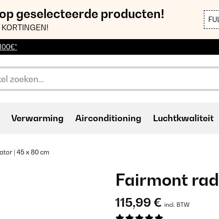
 op geselecteerde producten!
FU
 KORTINGEN!
 100€*
Verwarming
Airconditioning
Luchtkwaliteit
ator | 45 x 80 cm
Fairmont radi
115,99 €
incl. BTW