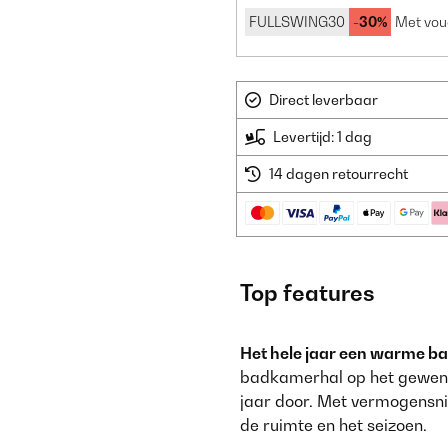
FULLSWING30
-30%
Met vou
Direct leverbaar
Levertijd: 1 dag
14 dagen retourrecht
Top features
Het hele jaar een warme b
badkamerhal op het gewenst
jaar door. Met vermogensn
de ruimte en het seizoen.