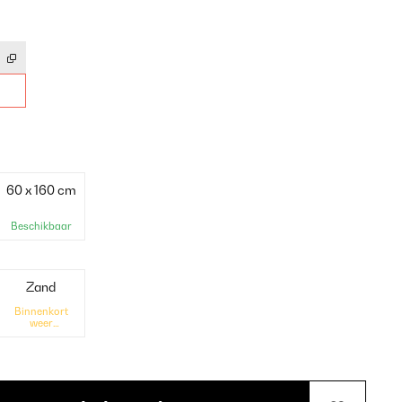
60 x 160 cm
Beschikbaar
Zand
Binnenkort
weer
beschikbaar