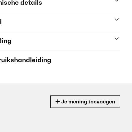
ische details
d
ding
ruikshandleiding
Je mening toevoegen