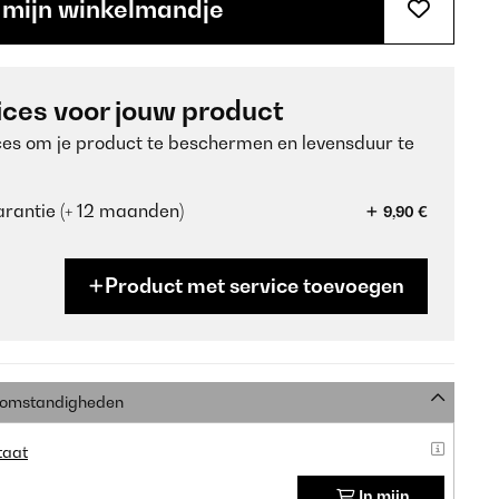
 mijn winkelmandje
ices voor jouw product
ces om je product te beschermen en levensduur te
rantie (+ 12 maanden)
9,90 €
Product met service toevoegen
e omstandigheden
taat
In mijn