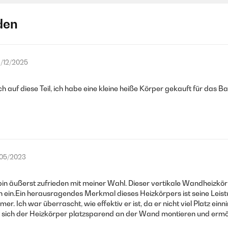
den
/12/2025
mich auf diese Teil, ich habe eine kleine heiße Körper gekauft für das B
/05/2023
n äußerst zufrieden mit meiner Wahl. Dieser vertikale Wandheizkörp
ein.Ein herausragendes Merkmal dieses Heizkörpers ist seine Leistu
. Ich war überrascht, wie effektiv er ist, da er nicht viel Platz 
st sich der Heizkörper platzsparend an der Wand montieren und erm