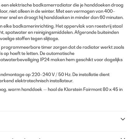
is een elektrische badkamerradiator die je handdoeken droog
oor, niet alleen in de winter. Met een vermogen van 400–
er snel en droogt hij handdoeken in minder dan 60 minuten.
n elke badkamerinrichting. Het oppervlak van roestvrij staal
ht, spatwater en reinigingsmiddelen. Afgeronde buiteinden
lige stoffen tegen slijtage.
programmeerbare timer zorgen dat de radiator werkt zoals
eeds op hoeft te letten. De automatische
spatwaterbeveiliging IP24 maken hem geschikt voor dagelijks
andmontage op 220–240 V / 50 Hz. De installatie dient
rkend elektrotechnisch installateur.
oog, warm handdoek — haal de Klarstein Fairmont 80 x 45 in