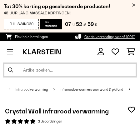
Tot 30% korting op geselecteerde producten!
48 UUR LANG MASSALE KORTINGEN!
Nu
07
52
59
FULLSWING30
U
M
S
winkelen
Flexibele betalingen
Gratis verzending vanaf 100€*
ing
Infrarood verwarming
Infraroodverwarmers voor wand & plafond
Crystal Wall infrarood verwarming
2 Beoordelingen