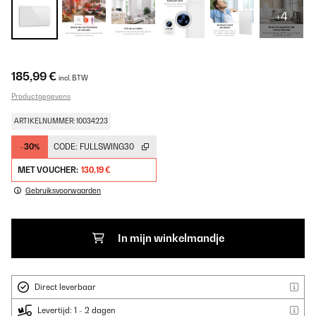
+4
185,99 €
incl. BTW
Productgegevens
ARTIKELNUMMER: 10034223
-30%
CODE:
FULLSWING30
MET VOUCHER:
130,19 €
Gebruiksvoorwaarden
In mijn winkelmandje
Direct leverbaar
Levertijd: 1 - 2 dagen