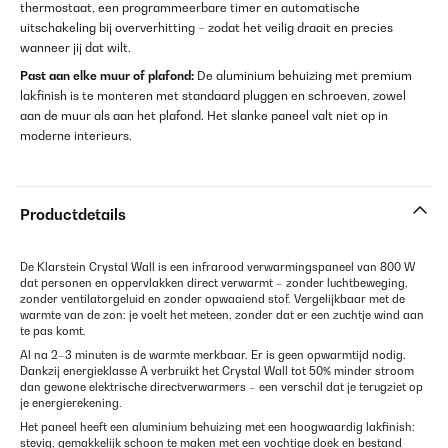
thermostaat, een programmeerbare timer en automatische
uitschakeling bij oververhitting – zodat het veilig draait en precies
wanneer jij dat wilt.
Past aan elke muur of plafond:
De aluminium behuizing met premium
lakfinish is te monteren met standaard pluggen en schroeven, zowel
aan de muur als aan het plafond. Het slanke paneel valt niet op in
moderne interieurs.
Productdetails
De Klarstein Crystal Wall is een infrarood verwarmingspaneel van 800 W
dat personen en oppervlakken direct verwarmt – zonder luchtbeweging,
zonder ventilatorgeluid en zonder opwaaiend stof. Vergelijkbaar met de
warmte van de zon: je voelt het meteen, zonder dat er een zuchtje wind aan
te pas komt.
Al na 2–3 minuten is de warmte merkbaar. Er is geen opwarmtijd nodig.
Dankzij energieklasse A verbruikt het Crystal Wall tot 50% minder stroom
dan gewone elektrische directverwarmers – een verschil dat je terugziet op
je energierekening.
Het paneel heeft een aluminium behuizing met een hoogwaardig lakfinish:
stevig, gemakkelijk schoon te maken met een vochtige doek en bestand