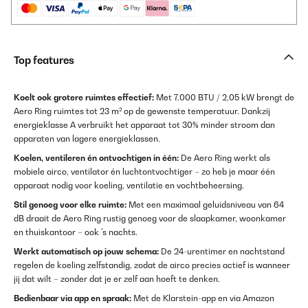
Top features
Koelt ook grotere ruimtes effectief:
Met 7.000 BTU / 2,05 kW brengt de
Aero Ring ruimtes tot 23 m² op de gewenste temperatuur. Dankzij
energieklasse A verbruikt het apparaat tot 30% minder stroom dan
apparaten van lagere energieklassen.
Koelen, ventileren én ontvochtigen in één:
De Aero Ring werkt als
mobiele airco, ventilator én luchtontvochtiger – zo heb je maar één
apparaat nodig voor koeling, ventilatie en vochtbeheersing.
Stil genoeg voor elke ruimte:
Met een maximaal geluidsniveau van 64
dB draait de Aero Ring rustig genoeg voor de slaapkamer, woonkamer
en thuiskantoor – ook 's nachts.
Werkt automatisch op jouw schema:
De 24-urentimer en nachtstand
regelen de koeling zelfstandig, zodat de airco precies actief is wanneer
jij dat wilt – zonder dat je er zelf aan hoeft te denken.
Bedienbaar via app en spraak:
Met de Klarstein-app en via Amazon