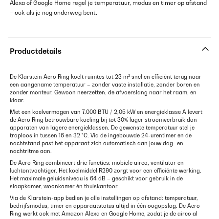
Alexa of Google Home regel je temperatuur, modus en timer op afstand
– ook als je nog onderweg bent.
Productdetails
De Klarstein Aero Ring koelt ruimtes tot 23 m² snel en efficiënt terug naar
een aangename temperatuur – zonder vaste installatie, zonder boren en
zonder monteur. Gewoon neerzetten, de afvoerslang naar het raam, en
klaar.
Met een koelvermogen van 7.000 BTU / 2,05 kW en energieklasse A levert
de Aero Ring betrouwbare koeling bij tot 30% lager stroomverbruik dan
apparaten van lagere energieklassen. De gewenste temperatuur stel je
traploos in tussen 16 en 32 °C. Via de ingebouwde 24-urentimer en de
nachtstand past het apparaat zich automatisch aan jouw dag- en
nachtritme aan.
De Aero Ring combineert drie functies: mobiele airco, ventilator en
luchtontvochtiger. Het koelmiddel R290 zorgt voor een efficiënte werking.
Het maximale geluidsniveau is 64 dB – geschikt voor gebruik in de
slaapkamer, woonkamer én thuiskantoor.
Via de Klarstein-app bedien je alle instellingen op afstand: temperatuur,
bedrijfsmodus, timer en apparaatstatus altijd in één oogopslag. De Aero
Ring werkt ook met Amazon Alexa en Google Home, zodat je de airco al