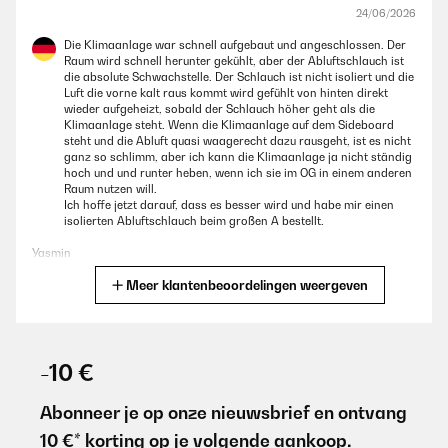
24/06/2026
Die Klimaanlage war schnell aufgebaut und angeschlossen. Der
Raum wird schnell herunter gekühlt, aber der Abluftschlauch ist
die absolute Schwachstelle. Der Schlauch ist nicht isoliert und die
Luft die vorne kalt raus kommt wird gefühlt von hinten direkt
wieder aufgeheizt, sobald der Schlauch höher geht als die
Klimaanlage steht. Wenn die Klimaanlage auf dem Sideboard
steht und die Abluft quasi waagerecht dazu rausgeht, ist es nicht
ganz so schlimm, aber ich kann die Klimaanlage ja nicht ständig
hoch und und runter heben, wenn ich sie im OG in einem anderen
Raum nutzen will.
Ich hoffe jetzt darauf, dass es besser wird und habe mir einen
isolierten Abluftschlauch beim großen A bestellt.
Yasmin
Meer klantenbeoordelingen weergeven
Vertaal
GECONTROLEERDE BEOORDELING
20/08/2025
-10 €
Es tu pendo por el precio. Comprado para re emplazar uno de
otra marca (de aquí en España) de mayor capacidad de en
Abonneer je op onze nieuwsbrief en ontvang
fríamente que me ha estropeado en dos meses. Ese unidad enfría
10 €* korting op je volgende aankoop.
mucho mejor a pesar de no tener tantas unidades de frio, y por