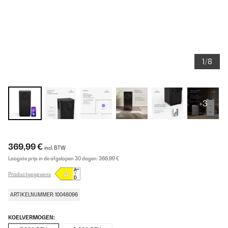
1/8
+3
369,99 €
incl. BTW
Laagste prijs in de afgelopen 30 dagen:
366,99 €
Productgegevens
ARTIKELNUMMER: 10046096
KOELVERMOGEN: