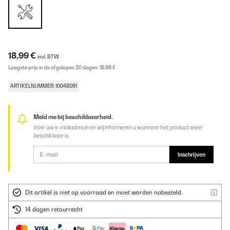
18,99 €
incl. BTW
Laagste prijs in de afgelopen 30 dagen:
18,99 €
ARTIKELNUMMER: 10048091
Meld me bij beschikbaarheid.
Voer uw e-mailadres in en wij informeren u wanneer het product weer
beschikbaar is.
Inschrijven
Dit artikel is niet op voorraad en moet worden nabesteld.
14 dagen retourrecht