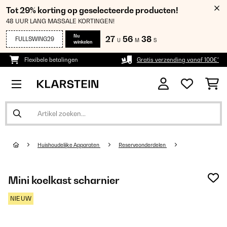
Tot 29% korting op geselecteerde producten!
48 UUR LANG MASSALE KORTINGEN!
Nu
27
56
36
FULLSWING29
U
M
S
winkelen
Flexibele betalingen
Gratis verzending vanaf 100€*
Huishoudelijke Apparaten
Reserveonderdelen
Mini koelkast scharnier
NIEUW