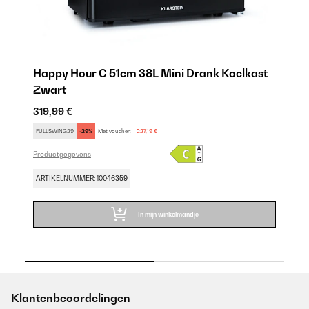
t
Happy Hour C 51cm 38L Mini Drank Koelkast
H
Zwart
W
319,99 €
31
FULLSWING29
-29%
Met voucher:
227,19 €
SA
Productgegevens
Pr
ARTIKELNUMMER: 10046359
AR
In mijn winkelmandje
Klantenbeoordelingen