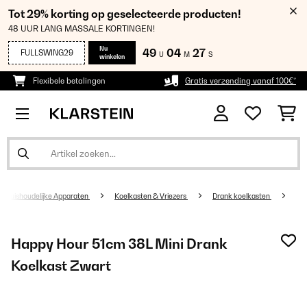
Tot 29% korting op geselecteerde producten!
48 UUR LANG MASSALE KORTINGEN!
Nu
49
04
27
FULLSWING29
U
M
S
winkelen
Flexibele betalingen
Gratis verzending vanaf 100€*
Huishoudelijke Apparaten
Koelkasten & Vriezers
Drank koelkasten
Happy Hour 51cm 38L Mini Drank
Koelkast Zwart