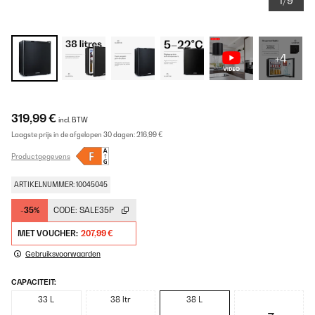
1/9
+4
319,99 €
incl. BTW
Laagste prijs in de afgelopen 30 dagen:
216,99 €
Productgegevens
ARTIKELNUMMER: 10045045
-35%
CODE:
SALE35P
MET VOUCHER:
207,99 €
Gebruiksvoorwaarden
CAPACITEIT:
33 L
38 ltr
38 L