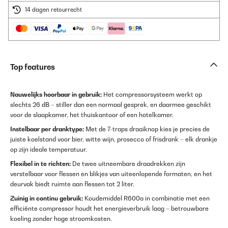
14 dagen retourrecht
Top features
Nauwelijks hoorbaar in gebruik:
Het compressorsysteem werkt op
slechts 26 dB – stiller dan een normaal gesprek, en daarmee geschikt
voor de slaapkamer, het thuiskantoor of een hotelkamer.
Instelbaar per dranktype:
Met de 7-traps draaiknop kies je precies de
juiste koelstand voor bier, witte wijn, prosecco of frisdrank – elk drankje
op zijn ideale temperatuur.
Flexibel in te richten:
De twee uitneembare draadrekken zijn
verstelbaar voor flessen en blikjes van uiteenlopende formaten, en het
deurvak biedt ruimte aan flessen tot 2 liter.
Zuinig in continu gebruik:
Koudemiddel R600a in combinatie met een
efficiënte compressor houdt het energieverbruik laag – betrouwbare
koeling zonder hoge stroomkosten.