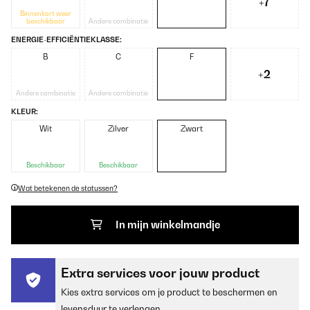
+7
Binnenkort weer
beschikbaar
Andere combinatie
ENERGIE-EFFICIËNTIEKLASSE:
B
C
F
+2
Andere combinatie
Andere combinatie
KLEUR:
Wit
Zilver
Zwart
Beschikbaar
Beschikbaar
Wat betekenen de statussen?
In mijn winkelmandje
Extra services voor jouw product
Kies extra services om je product te beschermen en
levensduur te verlengen.