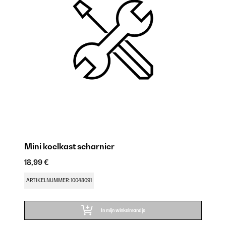
Mini koelkast scharnier
Mi
18,99 €
9,
ARTIKELNUMMER: 10048091
AR
In mijn winkelmandje