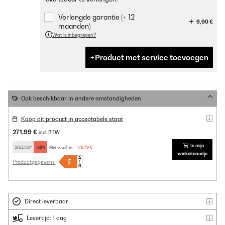
Verlengde garantie (+ 12
9,90 €
maanden)
Wat is inbegrepen?
Product met service toevoegen
Ook beschikbaar in andere omstandigheden
Koop dit product in acceptabele staat
271,99 €
incl. BTW
In mijn
SALE35P
-35%
Met voucher:
176,79 €
winkelmandje
Productgegevens
Direct leverbaar
Levertijd: 1 dag