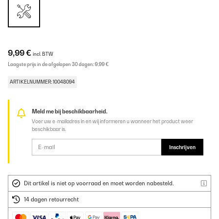
9,99 €
incl. BTW
Laagste prijs in de afgelopen 30 dagen:
9,99 €
ARTIKELNUMMER: 10048094
Meld me bij beschikbaarheid.
Voer uw e-mailadres in en wij informeren u wanneer het product weer
beschikbaar is.
Inschrijven
Dit artikel is niet op voorraad en moet worden nabesteld.
14 dagen retourrecht