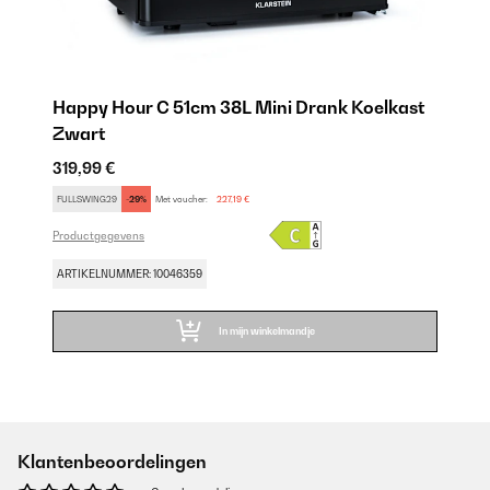
Happy Hour C 51cm 38L Mini Drank Koelkast
Zwart
319,99 €
FULLSWING29
-29%
Met voucher:
227,19 €
Productgegevens
ARTIKELNUMMER: 10046359
In mijn winkelmandje
Klantenbeoordelingen