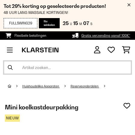
Tot 29% korting op geselecteerde producten!
48 UUR LANG MASSALE KORTINGEN!
Nu
25
15
05
FULLSWING29
U
M
S
winkelen
Flexibele betalingen
Gratis verzending vanaf 100€*
Huishoudelijke Apparaten
Reserveonderdelen
Mini koelkastdeurpakking
NIEUW