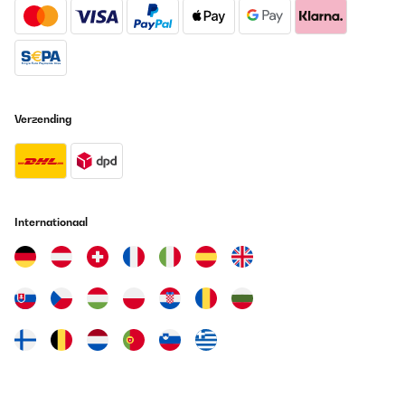
estás relativamente cerca de él.
Usuario/a de amazon
Vertaal
GECONTROLEERDE BEOORDELING
Verzending
20/01/2026
Abbiamo acquistato questo quadro elettrico quasi un anno fa, ci
siamo trovati benissimo, oltre ad essere molto bello
esteticamente é anche molto utile.É un quadro a infrarossi,
ovviamente non riesce a riscaldare una grande stanza, ma una
di 10/15mq riesce benissimo a dare quel calore
Internationaal
piacevole.Riscalda soprattutto la parte dove viene appoggiato e
se ci sono oggetti vicino a sé!È un acquisto molto carino, lo
ricomprerò sicuramente per un’altra stanza.Super consigliato
Utente Amazon
Vertaal
GECONTROLEERDE BEOORDELING
19/12/2025