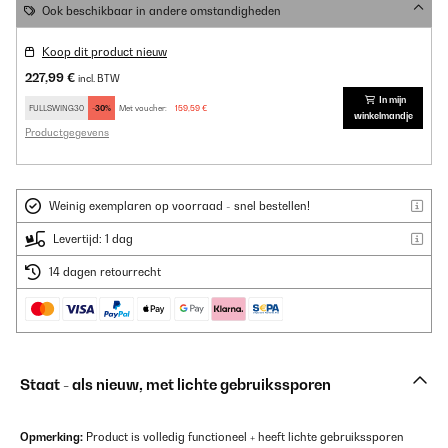
Ook beschikbaar in andere omstandigheden
Koop dit product nieuw
227,99 €
incl. BTW
In mijn
FULLSWING30
-30%
Met voucher:
159,59 €
winkelmandje
Productgegevens
Weinig exemplaren op voorraad - snel bestellen!
Levertijd: 1 dag
14 dagen retourrecht
Staat - als nieuw, met lichte gebruikssporen
Opmerking:
Product is volledig functioneel + heeft lichte gebruikssporen