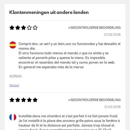
Klantenmeningen uit andere landen
GECONTROLEERDE BEOORDELING
27/05/2026
Compré dos, un wirl y un león,uno no funcionaba y fue devuelto el
mismo día.
El otro funciona todo menos el mando z que no emite y se
calienta al ponerle pilas y quema la mano. Es imposible
encontrar el recambio del mando tal y como ponen en la web.
En general me esperaba más de la marca
ADRIAN
Vertaal
GECONTROLEERDE BEOORDELING
21/03/2026
Installée dans ma chambre et c'est parfait il ne fait jamais froid.
Je l'ai installé à la place des anciens grille pains sous la fenêtre à
hauteur de lit et la distance est parfaite. Jamais trop chaud et