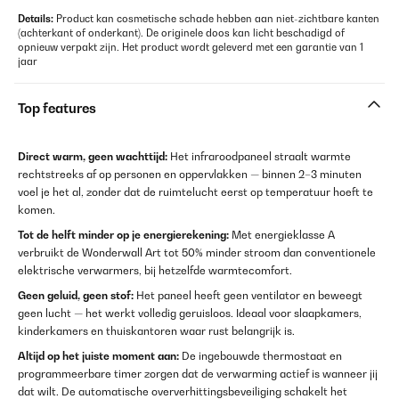
Details:
Product kan cosmetische schade hebben aan niet-zichtbare kanten
(achterkant of onderkant). De originele doos kan licht beschadigd of
opnieuw verpakt zijn. Het product wordt geleverd met een garantie van 1
jaar
Top features
Direct warm, geen wachttijd:
Het infraroodpaneel straalt warmte
rechtstreeks af op personen en oppervlakken — binnen 2–3 minuten
voel je het al, zonder dat de ruimtelucht eerst op temperatuur hoeft te
komen.
Tot de helft minder op je energierekening:
Met energieklasse A
verbruikt de Wonderwall Art tot 50% minder stroom dan conventionele
elektrische verwarmers, bij hetzelfde warmtecomfort.
Geen geluid, geen stof:
Het paneel heeft geen ventilator en beweegt
geen lucht — het werkt volledig geruisloos. Ideaal voor slaapkamers,
kinderkamers en thuiskantoren waar rust belangrijk is.
Altijd op het juiste moment aan:
De ingebouwde thermostaat en
programmeerbare timer zorgen dat de verwarming actief is wanneer jij
dat wilt. De automatische oververhittingsbeveiliging schakelt het