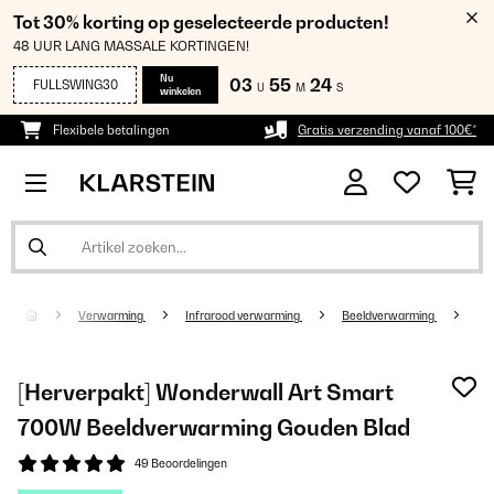
Tot 30% korting op geselecteerde producten!
48 UUR LANG MASSALE KORTINGEN!
Nu
03
55
23
FULLSWING30
U
M
S
winkelen
Flexibele betalingen
Gratis verzending vanaf 100€*
Verwarming
Infrarood verwarming
Beeldverwarming
[Herverpakt] Wonderwall Art Smart
700W Beeldverwarming Gouden Blad
49 Beoordelingen