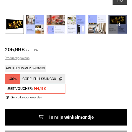
1/8
+3
205,99 €
incl. BTW
Productgegevens
ARTIKELNUMMER: 52037919
-30%
CODE:
FULLSWING30
MET VOUCHER:
144,19 €
Gebruiksvoorwaarden
In mijn winkelmandje