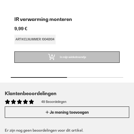
IR verwarming monteren
A
9,99 €
9,
ARTIKELNUMMER: 10048104
AR
In mijn winkelmandje
Klantenbeoordelingen
49 Beoordelingen
Je mening toevoegen
Er zijn nog geen beoordelingen voor dit artikel.