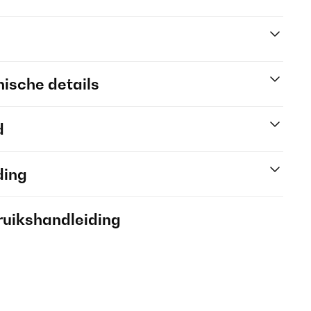
ische details
d
ding
ruikshandleiding