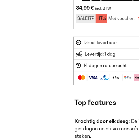
84,99 €
incl. BTW
SALE17P
-17%
Met voucher:
Direct leverbaar
Levertijd: 1 dag
14 dagen retourrecht
Top features
Krachtig door elk deeg:
De 
gistdegen en stijve massa's
steken.