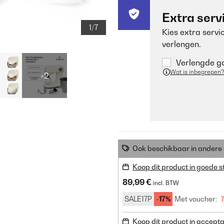
Extra serv
1/7
Kies extra servi
verlengen.
Verlengde ga
Wat is inbegrepen?
+2
Ook beschikbaar in ander
Koop dit product in goede s
89,99 €
incl. BTW
SALE17P
-17%
Met voucher:
Koop dit product in accepta