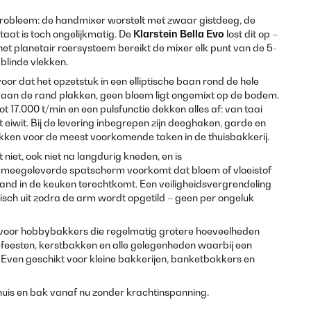
probleem: de handmixer worstelt met zwaar gistdeeg, de
aat is toch ongelijkmatig. De
Klarstein Bella Evo
lost dit op –
t planetair roersysteem bereikt de mixer elk punt van de 5-
 blinde vlekken.
oor dat het opzetstuk in een elliptische baan rond de hele
 aan de rand plakken, geen bloem ligt ongemixt op de bodem.
t 17.000 t/min en een pulsfunctie dekken alles af: van taai
 eiwit. Bij de levering inbegrepen zijn deeghaken, garde en
tukken voor de meest voorkomende taken in de thuisbakkerij.
niet, ook niet na langdurig kneden, en is
meegeleverde spatscherm voorkomt dat bloem of vloeistof
tand in de keuken terechtkomt. Een veiligheidsvergrendeling
sch uit zodra de arm wordt opgetild – geen per ongeluk
e voor hobbybakkers die regelmatig grotere hoeveelheden
efeesten, kerstbakken en alle gelegenheden waarbij een
 Even geschikt voor kleine bakkerijen, banketbakkers en
huis en bak vanaf nu zonder krachtinspanning.