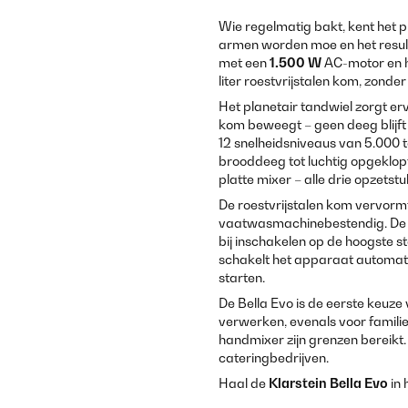
Wie regelmatig bakt, kent het 
armen worden moe en het result
met een
1.500 W
AC-motor en he
liter roestvrijstalen kom, zonder
Het planetair tandwiel zorgt erv
kom beweegt – geen deeg blijft
12 snelheidsniveaus van 5.000 to
brooddeeg tot luchtig opgeklopt
platte mixer – alle drie opzets
De roestvrijstalen kom vervormt 
vaatwasmachinebestendig. De 
bij inschakelen op de hoogste s
schakelt het apparaat automati
starten.
De Bella Evo is de eerste keuz
verwerken, evenals voor famili
handmixer zijn grenzen bereikt.
cateringbedrijven.
Haal de
Klarstein Bella Evo
in 