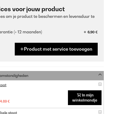
ices voor jouw product
ces om je product te beschermen en levensduur te
rantie (+ 12 maanden)
6,90 €
Product met service toevoegen
e omstandigheden
taat
In mijn
winkelmandje
74,69 €
bele staat