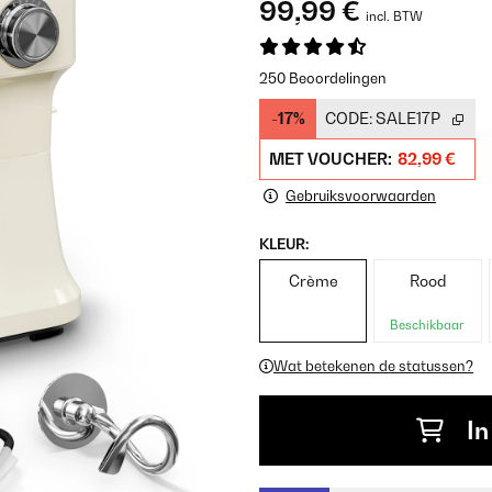
99,99 €
incl. BTW
250 Beoordelingen
-17%
CODE:
SALE17P
MET VOUCHER:
82,99 €
Gebruiksvoorwaarden
KLEUR:
Crème
Rood
Beschikbaar
Wat betekenen de statussen?
In