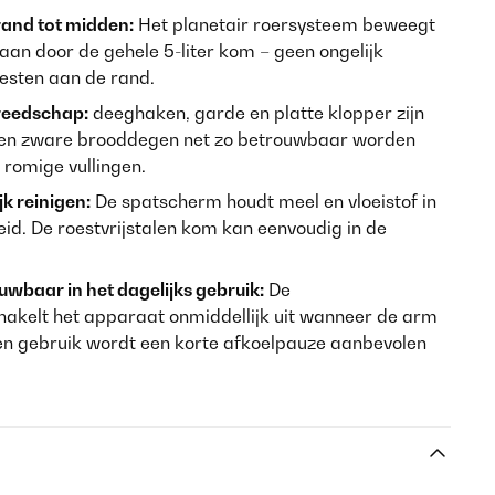
rand tot midden:
Het planetair roersysteem beweegt
baan door de gehele 5-liter kom – geen ongelijk
sten aan de rand.
ereedschap:
deeghaken, garde en platte klopper zijn
nen zware brooddegen net zo betrouwbaar worden
f romige vullingen.
k reinigen:
De spatscherm houdt meel en vloeistof in
heid. De roestvrijstalen kom kan eenvoudig in de
uwbaar in het dagelijks gebruik:
De
chakelt het apparaat onmiddellijk uit wanneer de arm
en gebruik wordt een korte afkoelpauze aanbevolen