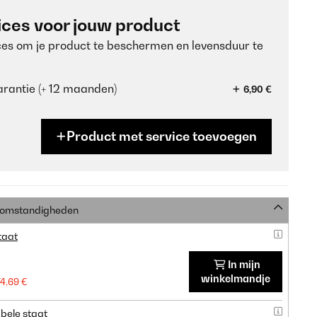
ices voor jouw product
ces om je product te beschermen en levensduur te
rantie (+ 12 maanden)
6,90 €
Product met service toevoegen
e omstandigheden
taat
In mijn
winkelmandje
74,69 €
bele staat