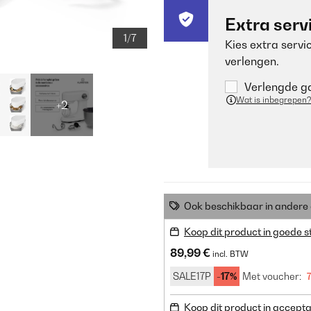
Extra serv
1/7
Kies extra servi
verlengen.
Verlengde ga
Wat is inbegrepen?
+2
Ook beschikbaar in ander
Koop dit product in goede s
89,99 €
incl. BTW
SALE17P
-17%
Met voucher:
Koop dit product in accepta