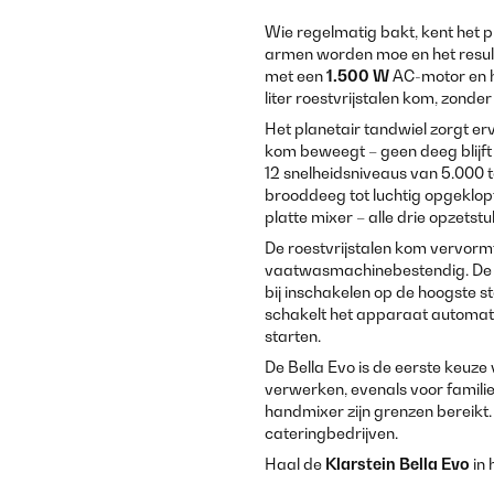
Wie regelmatig bakt, kent het 
armen worden moe en het result
met een
1.500 W
AC-motor en he
liter roestvrijstalen kom, zonder
Het planetair tandwiel zorgt erv
kom beweegt – geen deeg blijft
12 snelheidsniveaus van 5.000 to
brooddeeg tot luchtig opgeklopt
platte mixer – alle drie opzets
De roestvrijstalen kom vervormt 
vaatwasmachinebestendig. De 
bij inschakelen op de hoogste s
schakelt het apparaat automati
starten.
De Bella Evo is de eerste keuz
verwerken, evenals voor famili
handmixer zijn grenzen bereikt.
cateringbedrijven.
Haal de
Klarstein Bella Evo
in 