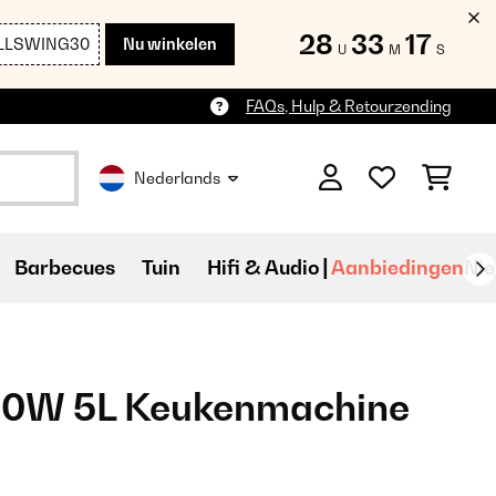
28
33
17
LLSWING30
Nu winkelen
U
M
S
FAQs, Hulp & Retourzending
Nederlands
Barbecues
Tuin
Hifi & Audio
Aanbiedingen
Ni
500W 5L Keukenmachine