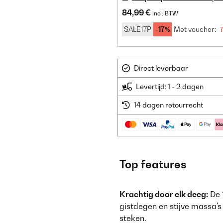
84,99 €
incl. BTW
SALE17P
-17%
Met voucher:
Direct leverbaar
Levertijd: 1 - 2 dagen
14 dagen retourrecht
Top features
Krachtig door elk deeg:
De 
gistdegen en stijve massa's
steken.