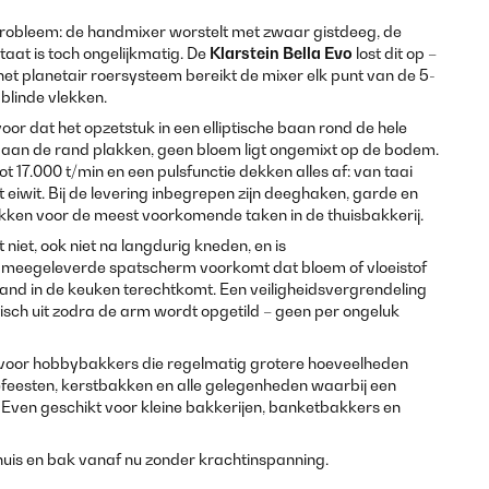
probleem: de handmixer worstelt met zwaar gistdeeg, de
aat is toch ongelijkmatig. De
Klarstein Bella Evo
lost dit op –
t planetair roersysteem bereikt de mixer elk punt van de 5-
 blinde vlekken.
oor dat het opzetstuk in een elliptische baan rond de hele
 aan de rand plakken, geen bloem ligt ongemixt op de bodem.
t 17.000 t/min en een pulsfunctie dekken alles af: van taai
 eiwit. Bij de levering inbegrepen zijn deeghaken, garde en
tukken voor de meest voorkomende taken in de thuisbakkerij.
niet, ook niet na langdurig kneden, en is
meegeleverde spatscherm voorkomt dat bloem of vloeistof
tand in de keuken terechtkomt. Een veiligheidsvergrendeling
sch uit zodra de arm wordt opgetild – geen per ongeluk
e voor hobbybakkers die regelmatig grotere hoeveelheden
efeesten, kerstbakken en alle gelegenheden waarbij een
 Even geschikt voor kleine bakkerijen, banketbakkers en
huis en bak vanaf nu zonder krachtinspanning.