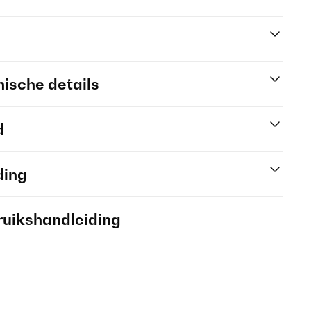
ische details
d
ding
ruikshandleiding