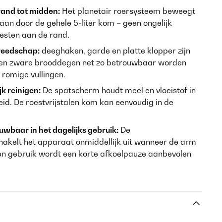
rand tot midden:
Het planetair roersysteem beweegt
baan door de gehele 5-liter kom – geen ongelijk
sten aan de rand.
ereedschap:
deeghaken, garde en platte klopper zijn
nen zware brooddegen net zo betrouwbaar worden
f romige vullingen.
k reinigen:
De spatscherm houdt meel en vloeistof in
heid. De roestvrijstalen kom kan eenvoudig in de
uwbaar in het dagelijks gebruik:
De
chakelt het apparaat onmiddellijk uit wanneer de arm
en gebruik wordt een korte afkoelpauze aanbevolen