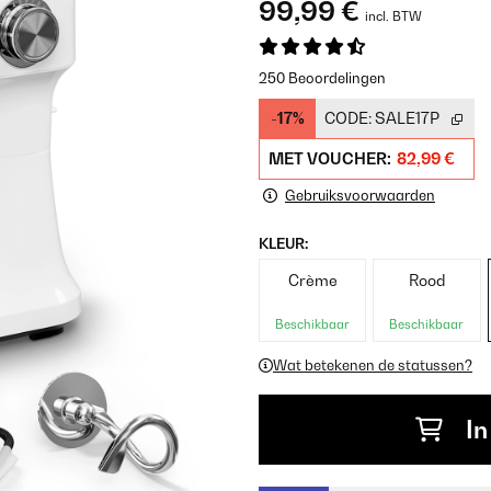
99,99 €
incl. BTW
250 Beoordelingen
-17%
CODE:
SALE17P
MET VOUCHER:
82,99 €
Gebruiksvoorwaarden
KLEUR:
Crème
Rood
Beschikbaar
Beschikbaar
Wat betekenen de statussen?
In