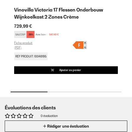
Vinovilla Victoria 17 Flessen Onderbouw
Vi
Wijnkoelkast 2 Zones Crème
W
729,99 €
72
SALE25P
-25%
Avec bon :
547,49 €
SA
Fiche produit
Fic
(PDF)
(PD
RÉF PRODUIT: 10046195
RÉ
Ajouter au panier
Évaluations des clients
0 évaluation
Rédiger une évaluation