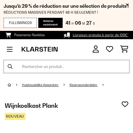
Jusqu’à 29 % de réduction sur une sélection de produits !
RÉDUCTIONS MASSIVES PENDANT 48 H SEULEMENT !
Achetez
41
06
26
FULLSWING29
H
M
S
maintenant
Paiements flexibles
Livraison gratuite à partir de 100€*
Huishoudelijke Apparaten
Reserveonderdelen
Wijnkoelkast Plank
NOUVEAU