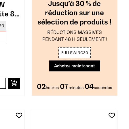
Jusqu’à 30 % de
0W
réduction sur une
tte 8
sélection de produits !
30
RÉDUCTIONS MASSIVES
PENDANT 48 H SEULEMENT !
FULLSWING30
Achetez maintenant
02
07
02
heures
minutes
secondes