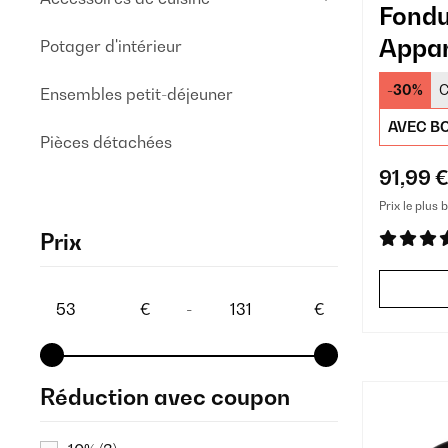
Fondu
Appar
Potager d'intérieur
Fondu
-30%
C
Ensembles petit-déjeuner
Noir
AVEC BO
Pièces détachées
91,99 
Prix le plus 
Prix
€
-
€
Réduction avec coupon