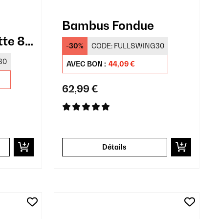
Bambus Fondue
tte 8
-30%
CODE:
FULLSWING30
30
AVEC BON :
44,09 €
62,99 €
Détails