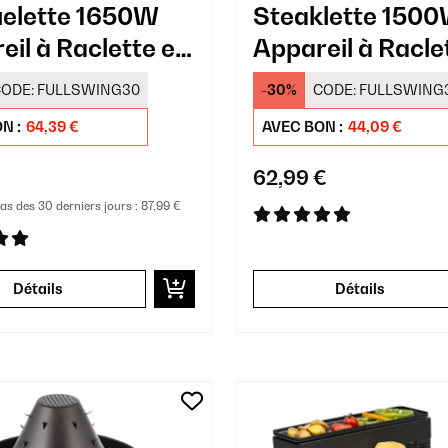
elette 1650W
Steaklette 150
eil à Raclette et
Appareil à Racle
e 6 Personnes​
Personnes​ Noir
ODE:
FULLSWING30
-30%
CODE:
FULLSWING
N :
64,39 €
AVEC BON :
44,09 €
€
62,99 €
bas des 30 derniers jours :
87,99 €
Détails
Détails