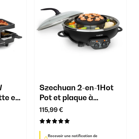
W
Szechuan 2-en-1Hot
tte et
Pot et plaque à
nes​
grillades électrique
115,99 €
Recevoir une notification de