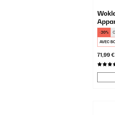
Wokl
Appar
Perso
-20%
C
AVEC BO
71,99 €