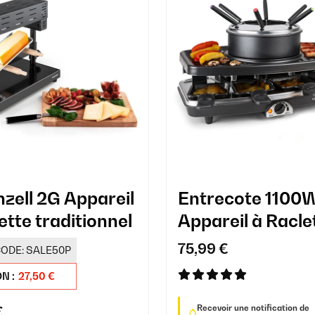
zell 2G Appareil
Entrecote 1100
ette traditionnel
Appareil à Racle
Fondue 8 Person
75,99 €
ODE:
SALE50P
Noir
N :
27,50 €
Recevoir une notification de
€