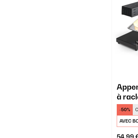
Appen
à racl
-50%
C
AVEC BO
54,99 