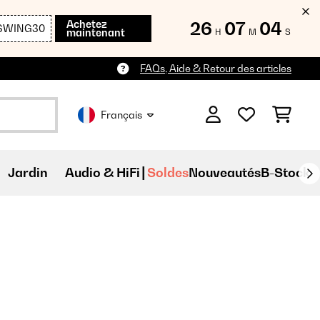
Achetez
26
07
02
SWING30
maintenant
H
M
S
FAQs, Aide & Retour des articles
Français
Jardin
Audio & HiFi
Soldes
Nouveautés
B-Stock