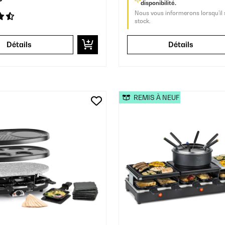
disponibilité.
Nous vous informerons lorsqu’il 
stock.
Détails
Détails
REMIS À NEUF