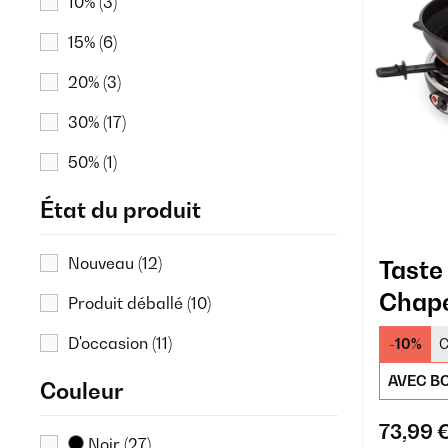
10%
(3)
15%
(6)
20%
(3)
30%
(17)
50%
(1)
État du produit
Nouveau
(12)
Taste
Chape
Produit déballé
(10)
Perso
D'occasion
(11)
-10%
C
AVEC BO
Couleur
73,99 
Noir
(27)