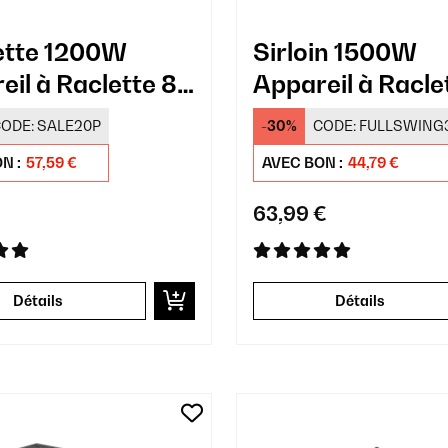
ette 1200W
Sirloin 1500W
eil à Raclette 8
Appareil à Racle
nnes​ Noir
Personnes​ Noir
ODE:
SALE20P
-30%
CODE:
FULLSWING
N :
57,59 €
AVEC BON :
44,79 €
63,99 €
Détails
Détails