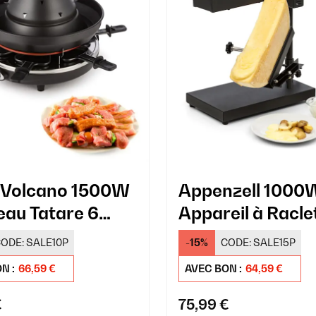
 Volcano 1500W
Appenzell 1000
au Tatare 6
Appareil à Racle
nnes​ Noir
Noir
ODE:
SALE10P
-15%
CODE:
SALE15P
N :
66,59 €
AVEC BON :
64,59 €
€
75,99 €