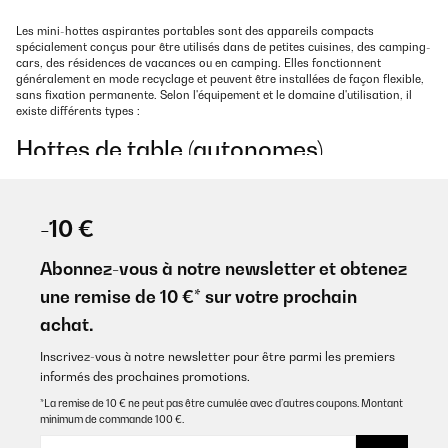
Les mini-hottes aspirantes portables sont des appareils compacts
spécialement conçus pour être utilisés dans de petites cuisines, des camping-
cars, des résidences de vacances ou en camping. Elles fonctionnent
généralement en mode recyclage et peuvent être installées de façon flexible,
sans fixation permanente. Selon l'équipement et le domaine d'utilisation, il
existe différents types :
Hottes de table (autonomes)
Ces appareils sont placés directement à côté de la plaque de cuisson et
aspirent la vapeur, la fumée et les odeurs en mode recyclage. Ils sont
particulièrement compacts, faciles à transporter et souvent équipés d'une
-10 €
alimentation USB ou secteur – idéals pour les stations de cuisson
temporaires ou les cuisines de camping.
Abonnez-vous à notre newsletter et obtenez
Hottes aspirantes sur batterie
une remise de 10 €* sur votre prochain
achat.
Les modèles avec batterie intégrée offrent une mobilité maximale. Ils
fonctionnent sans fil et conviennent parfaitement aux endroits sans prise
Inscrivez-vous à notre newsletter pour être parmi les premiers
électrique. L'autonomie de la batterie est généralement de 1 à 3 heures, selon
la puissance sélectionnée.
informés des prochaines promotions.
*La remise de 10 € ne peut pas être cumulée avec d’autres coupons. Montant
Mini hottes avec clip ou pied
minimum de commande 100 €.