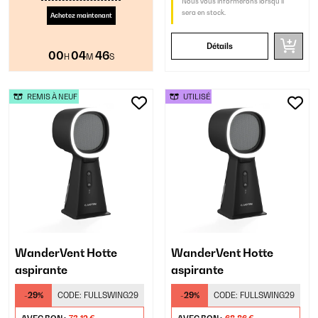
Nous vous informerons lorsqu’il
sera en stock.
Achetez maintenant
Détails
00
04
45
H
M
S
REMIS À NEUF
UTILISÉ
WanderVent Hotte
WanderVent Hotte
aspirante
aspirante
-29%
CODE:
FULLSWING29
-29%
CODE:
FULLSWING29