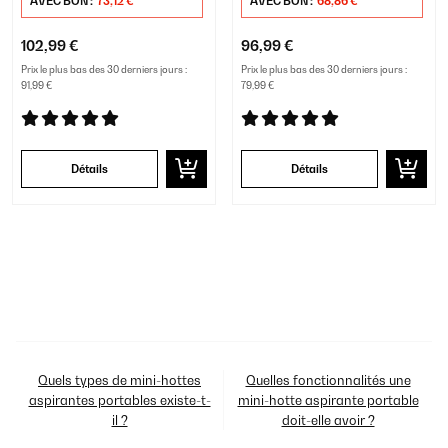
AVEC BON :
73,12 €
AVEC BON :
68,86 €
102,99 €
96,99 €
Prix le plus bas des 30 derniers jours :
Prix le plus bas des 30 derniers jours :
91,99 €
79,99 €
Détails
Détails
Quels types de mini-hottes
Quelles fonctionnalités une
aspirantes portables existe-t-
mini-hotte aspirante portable
il ?
doit-elle avoir ?