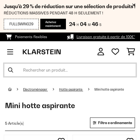
Jusqu’à 29 % de réduction sur une sélection de produits !
RÉDUCTIONS MASSIVES PENDANT 48 H SEULEMENT !
Achetez
24
04
45
FULLSWING29
H
M
S
maintenant
Paiements flexibles
Livraison gratuite à partir de 100€*
Electroménager
Hotte aspirante
Mini hotte aspirante
Mini hotte aspirante
Filtro e ordinamento
5 Article(s)