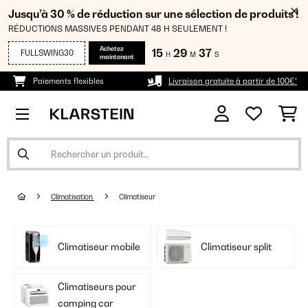
Jusqu’à 30 % de réduction sur une sélection de produits !
RÉDUCTIONS MASSIVES PENDANT 48 H SEULEMENT !
Achetez
15
29
36
FULLSWING30
H
M
S
maintenant
Paiements flexibles
Livraison gratuite à partir de 100€*
Climatisation
Climatiseur
Climatiseur mobile
Climatiseur split
Climatiseurs pour
camping car