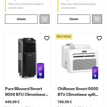
Nous vous informerons lorsqu’il
Nous vous informerons lorsqu’il
sera en stock.
sera en stock.
Détails
Détails
NOUVEAU
Pure Blizzard Smart
Chillavan Smart 5000
9000 BTU Climatiseur
BTU Climatiseur split
mobile Noir
pour caravane Blanc
449,99 €
769,99 €