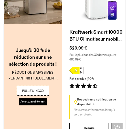
Kraftwerk Smart 10000
BTU Climatiseur mobile
Blanc
529,99 €
Jusqu’à 30 % de
Prix le plus bas des 30 derniers jours :
réduction sur une
493,99 €
sélection de produits !
RÉDUCTIONS MASSIVES
PENDANT 48 H SEULEMENT !
Fiche produit (PDF)
FULLSWING30
Recevoir une notification de
Achetez maintenant
disponibilité.
Nous vous informerons lorsqu’il
sera en stock.
Détails