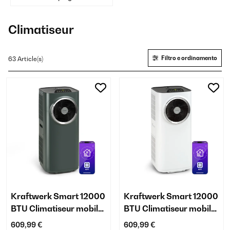
Climatiseur
Filtro e ordinamento
63 Article(s)
Kraftwerk Smart 12000
Kraftwerk Smart 12000
BTU Climatiseur mobile
BTU Climatiseur mobile
Anthracite
Blanc
609,99 €
609,99 €