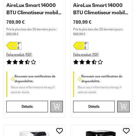
AireLux Smart 14000
AireLux Smart 14000
BTU Climatiseur mobile
BTU Climatiseur mobile
Gris
Gris foncé
769,99 €
769,99 €
Prix le plus bas des 30 derniers jours :
Prix le plus bas des 30 derniers jours :
698,99 €
698,99 €
Fiche produit (PDF)
Fiche produit (PDF)
Recevoir une notification de
Recevoir une notification de
disponibilité.
disponibilité.
Nous vous informerons lorsqu’il
Nous vous informerons lorsqu’il
sera en stock.
sera en stock.
Détails
Détails