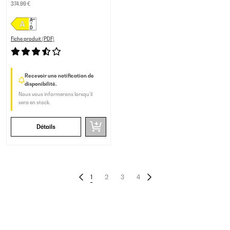
374,99 €
Fiche produit (PDF)
Recevoir une notification de
disponibilité.
Nous vous informerons lorsqu’il
sera en stock.
Détails
1
2
3
4