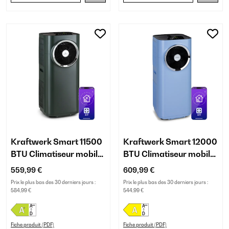
Kraftwerk Smart 11500
Kraftwerk Smart 12000
BTU Climatiseur mobile
BTU Climatiseur mobile
Anthracite
Bleu
559,99 €
609,99 €
Prix le plus bas des 30 derniers jours :
Prix le plus bas des 30 derniers jours :
584,99 €
544,99 €
Fiche produit (PDF)
Fiche produit (PDF)