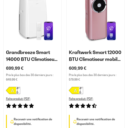
Grandbreeze Smart
Kraftwerk Smart 12000
14000 BTU Climatiseur
BTU Climatiseur mobile
Mobile Blanc
Or rose
699,99 €
609,99 €
Prix le plus bas des 30 derniers jours :
Prix le plus bas des 30 derniers jours :
649,99 €
579,99 €
Fiche produit (PDF)
Fiche produit (PDF)
Recevoir une notification de
Recevoir une notification de
disponibilité.
disponibilité.