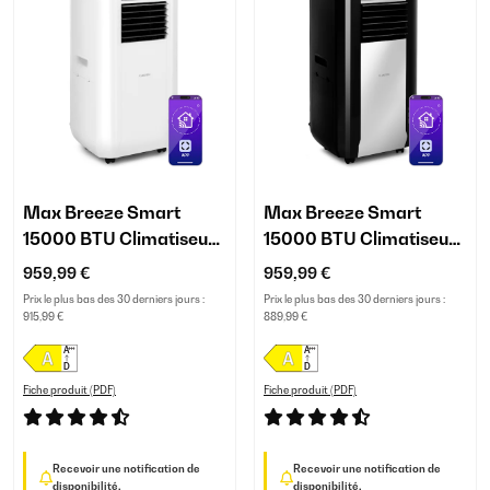
Max Breeze Smart
Max Breeze Smart
15000 BTU Climatiseur
15000 BTU Climatiseur
mobile Blanc
mobile Noir
959,99 €
959,99 €
Prix le plus bas des 30 derniers jours :
Prix le plus bas des 30 derniers jours :
915,99 €
889,99 €
Fiche produit (PDF)
Fiche produit (PDF)
Recevoir une notification de
Recevoir une notification de
disponibilité.
disponibilité.