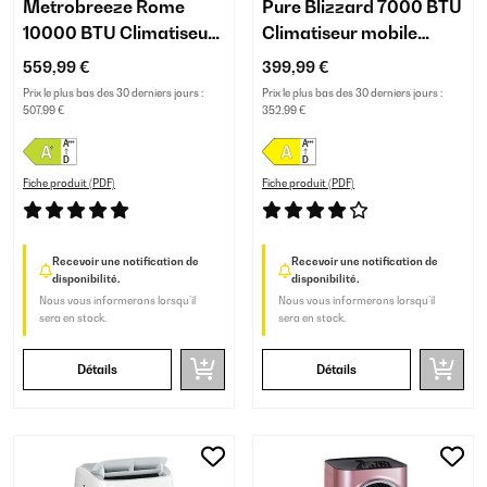
Metrobreeze Rome
Pure Blizzard 7000 BTU
10000 BTU Climatiseur
Climatiseur mobile
mobile Blanc
Blanc
559,99 €
399,99 €
Prix le plus bas des 30 derniers jours :
Prix le plus bas des 30 derniers jours :
507,99 €
352,99 €
Fiche produit (PDF)
Fiche produit (PDF)
Recevoir une notification de
Recevoir une notification de
disponibilité.
disponibilité.
Nous vous informerons lorsqu’il
Nous vous informerons lorsqu’il
sera en stock.
sera en stock.
Détails
Détails