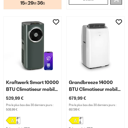
15
29
36
H
M
S
Kraftwerk Smart 10000
Grandbreeze 14000
BTU Climatiseur mobile
BTU Climatiseur mobile
Anthracite
Blanc
529,99 €
679,99 €
Prix le plus bas des 30 derniers jours :
Prix le plus bas des 30 derniers jours :
508,99 €
657,99 €