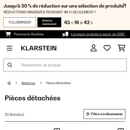
Jusqu’à 30 % de réduction sur une sélection de produits !
RÉDUCTIONS MASSIVES PENDANT 48 H SEULEMENT !
Achetez
43
16
40
FULLSWING30
H
M
S
maintenant
Paiements flexibles
Livraison gratuite à partir de 100€*
Barbecue
Pièces détachées
Pièces détachées
Filtro e ordinamento
22 Article(s)