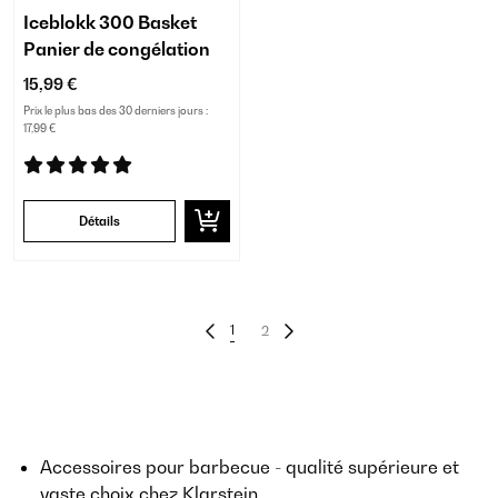
Iceblokk 300 Basket
Panier de congélation
15,99 €
Prix le plus bas des 30 derniers jours :
17,99 €
Détails
1
2
Accessoires pour barbecue - qualité supérieure et
vaste choix chez Klarstein