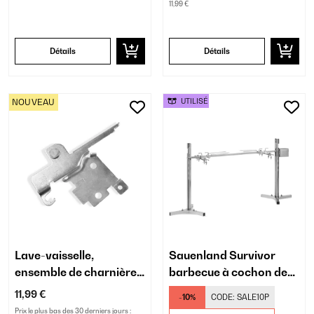
11,99 €
Détails
Détails
NOUVEAU
UTILISÉ
Lave-vaisselle,
Sauenland Survivor
ensemble de charnière
barbecue à cochon de
droit
lait
11,99 €
-10%
CODE:
SALE10P
Prix le plus bas des 30 derniers jours :