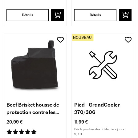
Détails
Détails
NOUVEAU
Beef Brisket housse de
Pied - GrandCooler
protection contre les
270/306
intempéries
20,99 €
11,99 €
Prix le plus bas des 30 derniers jours :
9,99 €