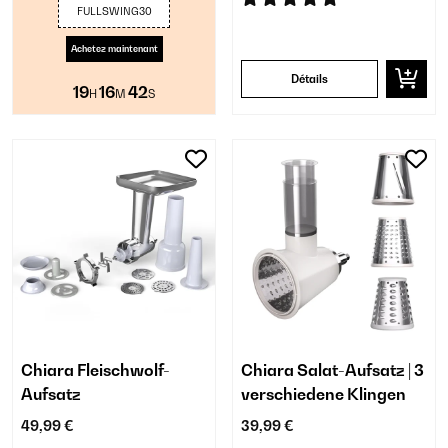
FULLSWING30
Achetez maintenant
Détails
19
16
41
H
M
S
Chiara Fleischwolf-
Chiara Salat-Aufsatz | 3
Aufsatz
verschiedene Klingen
49,99 €
39,99 €