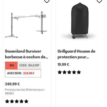
Sauenland Survivor
Grillguard Housse de
barbecue à cochon de
protection pour
lait
barbecues sphériques
19,99 €
-10%
CODE:
SALE10P
AVEC BON :
224,99 €
249,99 €
Prix le plus bas des 30 derniers jours :
189,99 €