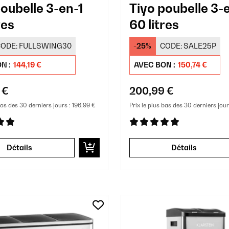
poubelle 3-en-1
Tiyo poubelle 3-
res
60 litres
ODE:
FULLSWING30
-25%
CODE:
SALE25P
N :
144,19 €
AVEC BON :
150,74 €
 €
200,99 €
bas des 30 derniers jours :
196,99 €
Prix le plus bas des 30 derniers jour
Détails
Détails