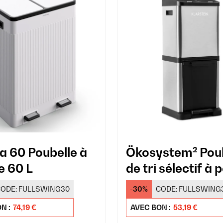
 60 Poubelle à
Ökosystem² Poub
e 60 L
de tri sélectif à 
ODE:
FULLSWING30
-30%
CODE:
FULLSWING
N :
74,19 €
AVEC BON :
53,19 €