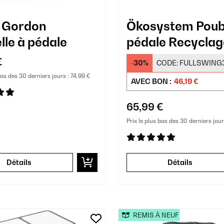
 Gordon
Ökosystem Poube
lle à pédale
pédale Recyclag
€
-30%
CODE:
FULLSWING
bas des 30 derniers jours :
74,99 €
AVEC BON :
46,19 €
65,99 €
Prix le plus bas des 30 derniers jour
Détails
Détails
REMIS À NEUF