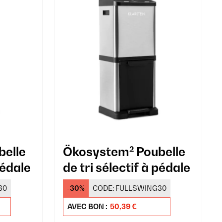
elle
Ökosystem² Poubelle
pédale
de tri sélectif à pédale
30
-30%
CODE:
FULLSWING30
AVEC BON :
50,39 €