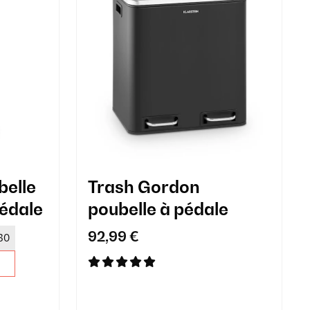
elle
Trash Gordon
pédale
poubelle à pédale
92,99 €
30