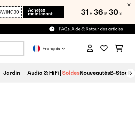
Achetez
31
36
28
SWING30
maintenant
H
M
S
FAQs, Aide & Retour des articles
Français
Jardin
Audio & HiFi
Soldes
Nouveautés
B-Stock