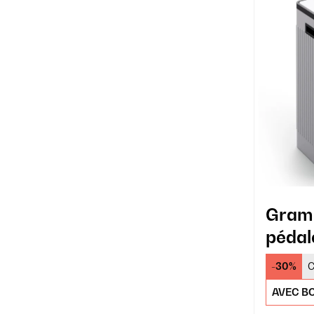
Grama
pédal
-30%
C
AVEC BO