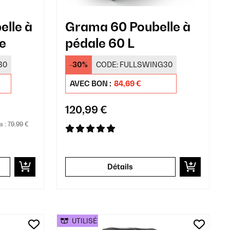
lle à
Grama 60 Poubelle à
e
pédale 60 L
30
-30%
CODE:
FULLSWING30
AVEC BON :
84,69 €
120,99 €
s :
79,99 €
Détails
UTILISÉ