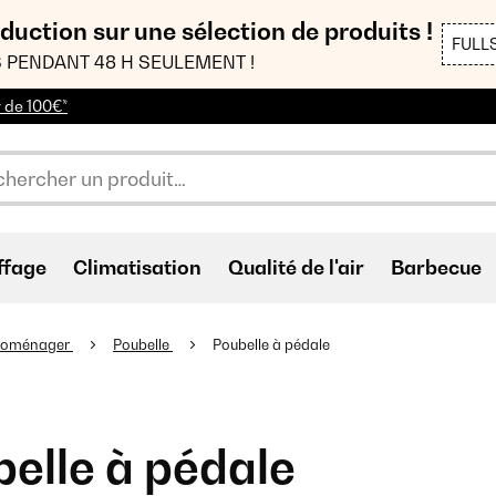
duction sur une sélection de produits !
FULL
 PENDANT 48 H SEULEMENT !
r de 100€*
ffage
Climatisation
Qualité de l'air
Barbecue
troménager
Poubelle
Poubelle à pédale
elle à pédale