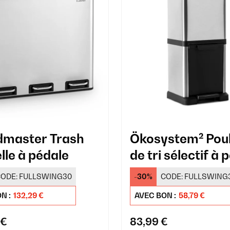
master Trash
Ökosystem² Poub
lle à pédale
de tri sélectif à 
ODE:
FULLSWING30
-30%
CODE:
FULLSWING
N :
132,29 €
AVEC BON :
58,79 €
 €
83,99 €