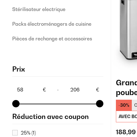
Stérilisateur electrique
Packs électroménagers de cuisine
Pièces de rechange et accessoires
Prix
Grand
€
-
€
poube
-30%
C
Réduction avec coupon
AVEC BO
188,99
25%
(1)