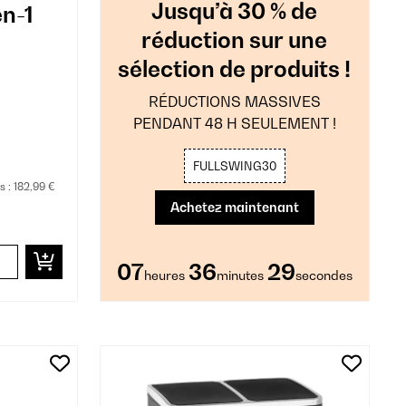
Jusqu’à 30 % de
en-1
réduction sur une
sélection de produits !
RÉDUCTIONS MASSIVES
PENDANT 48 H SEULEMENT !
FULLSWING30
s :
182,99 €
Achetez maintenant
07
36
28
heures
minutes
secondes