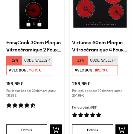
EasyCook 30cm Plaque
Virtuosa 60cm Plaque
Vitrocéramique 2 Feux
Vitrocéramique 4 Feux
Noir
Noir
-27%
CODE:
SALE27P
-27%
CODE:
SALE27P
AVEC BON :
116,79 €
AVEC BON :
189,79 €
159,99 €
259,99 €
Prix le plus bas des 30 derniers jours :
Prix le plus bas des 30 derniers jours :
131,99 €
204,99 €
Fiche produit (PDF)
Détails
Détails