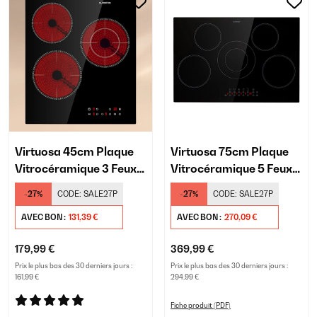
Virtuosa 45cm Plaque
Virtuosa 75cm Plaque
Vitrocéramique 3 Feux
Vitrocéramique 5 Feux
Noir
Noir
-27%
CODE:
SALE27P
-27%
CODE:
SALE27P
AVEC BON :
131,39 €
AVEC BON :
270,09 €
179,99 €
369,99 €
Prix le plus bas des 30 derniers jours :
Prix le plus bas des 30 derniers jours :
161,99 €
294,99 €
Fiche produit (PDF)