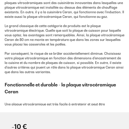
plaques vitrocéramiques sont des cuisinières innovantes dans lesquelles une
plaque vitrocéramique est installée au-dessus des éléments de chauffage
existants. En outre, il y a la cuisinière Ceran, qui fonctionne avec l'induction. Il
existe aussi la plaque vitrocéramique Ceran, qui fonctionne au gaz.
Le grand classique de cette catégorie de produits est le plaque
vitrocéramique électrique. Quelle que soit la plaque de cuisson pour laquelle
vous optez, les avantages sont remarquables. Ainsi, la plaque vitrocéramique
Ceran de 80 cm ne monte en température que dans les zones sur lesquelles
vous placez les casseroles et les poêles.
Par conséquent, le risque de se brûler accidentellement diminue. Choisissez
votre plaque vitrocéramique en fonction des dimensions d'encastrement de
la cuisine et du nombre de plaques de cuisson, si possible. En outre, il existe
d'autres critères qui jouent un rôle dans la plaque vitrocéramique Ceran ainsi
que dans les autres variantes.
Fonctionnelle et durable - la plaque vitrocéramique
Ceran
Une plaque vitrocéramique est très facile à entretenir et peut être
débarrassée en un tour de main de la graisse et des autres résidus de
cuisson, et en particulier des aliments brûlés. Une plaque vitrocéramique
Ceran autonome peut être raccordée indépendamment du four, ce qui vous
permet de l'encastrer à la hauteur que vous souhaitez.
-10 €