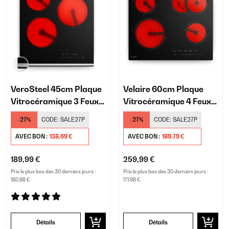
VeroSteel 45cm Plaque
Velaire 60cm Plaque
Vitrocéramique 3 Feux
Vitrocéramique 4 Feux
Noir
Noir
-27%
CODE:
SALE27P
-27%
CODE:
SALE27P
AVEC BON :
138,69 €
AVEC BON :
189,79 €
189,99 €
259,99 €
Prix le plus bas des 30 derniers jours :
Prix le plus bas des 30 derniers jours :
180,98 €
171,98 €
Détails
Détails