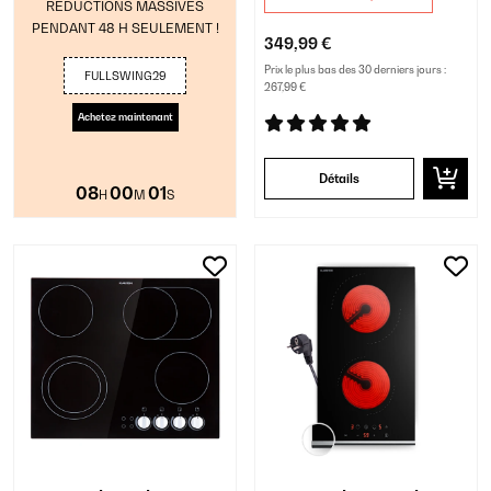
RÉDUCTIONS MASSIVES
PENDANT 48 H SEULEMENT !
349,99 €
Prix le plus bas des 30 derniers jours :
FULLSWING29
267,99 €
Achetez maintenant
Détails
08
00
00
H
M
S