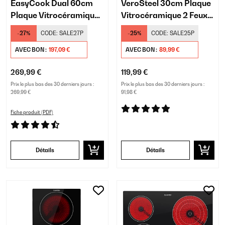
EasyCook Dual 60cm
VeroSteel 30cm Plaque
Plaque Vitrocéramique
Vitrocéramique 2 Feux
4 Feux Noir
Noir
-27%
CODE:
SALE27P
-25%
CODE:
SALE25P
AVEC BON :
197,09 €
AVEC BON :
89,99 €
269,99 €
119,99 €
Prix le plus bas des 30 derniers jours :
Prix le plus bas des 30 derniers jours :
269,99 €
91,98 €
Fiche produit (PDF)
Détails
Détails