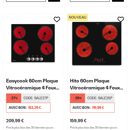
NOUVEAU
Easycook 60cm Plaque
Hito 60cm Plaque
Vitrocéramique 4 Feux
Vitrocéramique 4 Feux
Noir
Noir
-27%
CODE:
SALE27P
-25%
CODE:
SALE25P
AVEC BON :
153,29 €
AVEC BON :
119,99 €
209,99 €
159,99 €
Prix le plus bas des 30 derniers jours :
Prix le plus bas des 30 derniers jours :