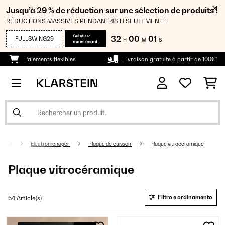
Jusqu’à 29 % de réduction sur une sélection de produits !
RÉDUCTIONS MASSIVES PENDANT 48 H SEULEMENT !
Achetez
32
00
00
FULLSWING29
H
M
S
maintenant
Paiements flexibles
Livraison gratuite à partir de 100€*
Electroménager
Plaque de cuisson
Plaque vitrocéramique
Plaque vitrocéramique
Filtro e ordinamento
54 Article(s)