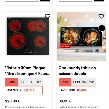
Victoria 60cm Plaque
Cookbuddy table de
Vitrocéramique 4 Feux
cuisson double
Noir
-30%
CODE:
SALE30P
-27%
CODE:
SALE27P
AVEC BON :
160,99 €
AVEC BON :
65,69 €
229,99 €
89,99 €
Prix le plus bas des 30 derniers jours :
Prix le plus bas des 30 derniers jours :