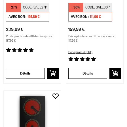
Noir
Noir
-27%
CODE:
SALE27P
-30%
CODE:
SALE30P
AVEC BON :
167,89 €
AVEC BON :
111,99 €
229,99 €
159,99 €
Prix le plus bas des 30 derniers jours :
Prix le plus bas des 30 derniers jours :
177,99 €
117,99 €
Fiche produit (PDF)
Détails
Détails