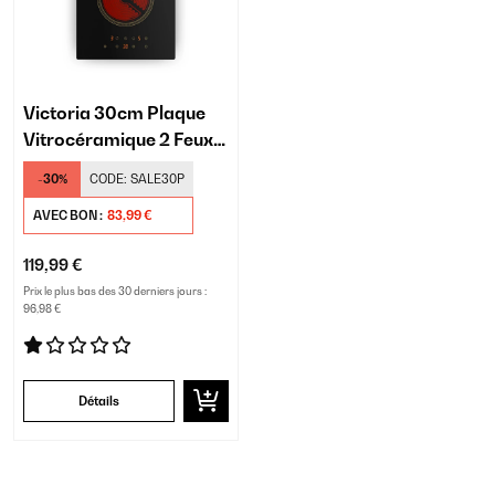
Victoria 30cm Plaque
Vitrocéramique 2 Feux
Noir
-30%
CODE:
SALE30P
AVEC BON :
83,99 €
119,99 €
Prix le plus bas des 30 derniers jours :
96,98 €
Détails