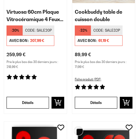
Virtuosa 60cm Plaque
Cookbuddy table de
Vitrocéramique 4 Feux
cuisson double
Noir/Argent
-20%
CODE:
SALE20P
-32%
CODE:
SALE32P
AVEC BON :
207,99 €
AVEC BON :
61,19 €
259,99 €
89,99 €
Prix le plus bas des 30 derniers jours :
Prix le plus bas des 30 derniers jours :
218,99 €
71,99 €
Fiche produit (PDF)
Détails
Détails