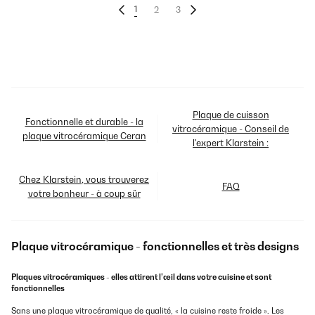
1
2
3
Plaque de cuisson
Fonctionnelle et durable - la
vitrocéramique - Conseil de
plaque vitrocéramique Ceran
l'expert Klarstein :
Chez Klarstein, vous trouverez
FAQ
votre bonheur - à coup sûr
Plaque vitrocéramique - fonctionnelles et très designs
Plaques vitrocéramiques - elles attirent l’œil dans votre cuisine et sont
fonctionnelles
Sans une plaque vitrocéramique de qualité, « la cuisine reste froide ». Les