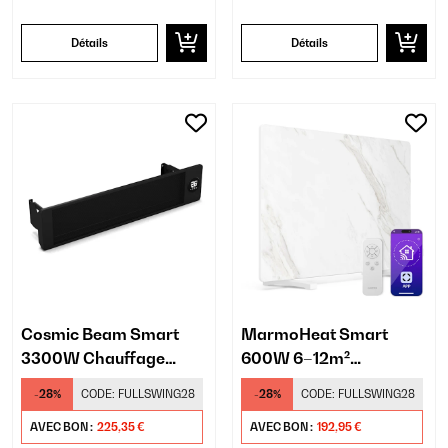
Détails
Détails
Cosmic Beam Smart
MarmoHeat Smart
3300W Chauffage
600W 6–12m²
Mural Infrarouge Noir
Chauffage Infrarouge
-28%
CODE:
FULLSWING28
-28%
CODE:
FULLSWING28
sur Pied Blanc
AVEC BON :
225,35 €
AVEC BON :
192,95 €