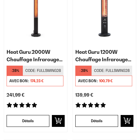
Heat Guru 2000W
Heat Guru 1200W
Chauffage Infrarouge
Chauffage Infrarouge
sur Pied Noir
sur Pied Noir
-28%
CODE:
FULLSWING28
-28%
CODE:
FULLSWING28
AVEC BON :
174,23 €
AVEC BON :
100,79 €
241,99 €
139,99 €
Détails
Détails