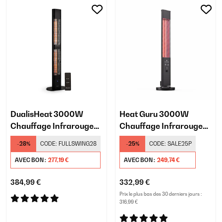
DualisHeat 3000W
Heat Guru 3000W
Chauffage Infrarouge
Chauffage Infrarouge
sur Pied Noir
sur Pied Noir
-28%
CODE:
FULLSWING28
-25%
CODE:
SALE25P
AVEC BON :
277,19 €
AVEC BON :
249,74 €
384,99 €
332,99 €
Prix le plus bas des 30 derniers jours :
316,99 €