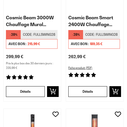
Cosmic Beam 3000W
Cosmic Beam Smart
Chauffage Mural
2400W Chauffage
Infrarouge Blanc
Mural Infrarouge Blanc
-28%
CODE:
FULLSWING28
-28%
CODE:
FULLSWING28
AVEC BON :
215,99 €
AVEC BON :
189,35 €
299,99 €
262,99 €
Prix le plus bas des 30 derniers jours :
235,99 €
Fiche produit (PDF)
Détails
Détails