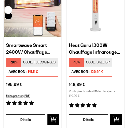
Smartwave Smart
Heat Guru 1200W
2400W Chauffage
Chauffage Infrarouge
Mural Infrarouge Noir
sur Pied Blanc
-28%
CODE:
FULLSWING28
-15%
CODE:
SALE15P
AVEC BON :
141,11 €
AVEC BON :
126,64 €
195,99 €
148,99 €
Prix le plus bas des 30 derniers jours :
Fiche produit (PDF)
140,99 €
Détails
Détails