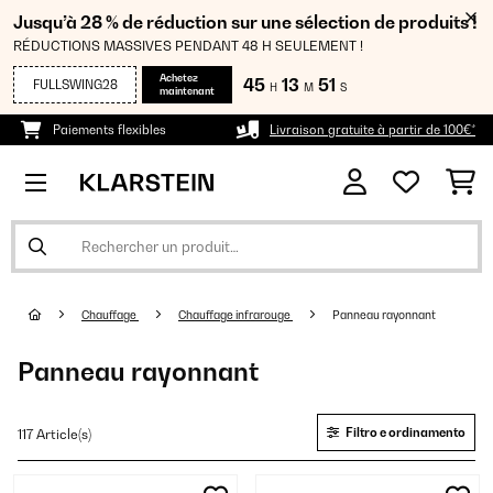
Jusqu’à 28 % de réduction sur une sélection de produits !
RÉDUCTIONS MASSIVES PENDANT 48 H SEULEMENT !
Achetez
45
13
50
FULLSWING28
H
M
S
maintenant
Paiements flexibles
Livraison gratuite à partir de 100€*
Chauffage
Chauffage infrarouge
Panneau rayonnant
Panneau rayonnant
Filtro e ordinamento
117 Article(s)