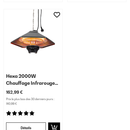
Hexa 2000W
Chauffage Infrarouge
de Plafond Anthracite
162,99 €
Prix le plus bas des 30 derniers jours :
140,99 €
Détails