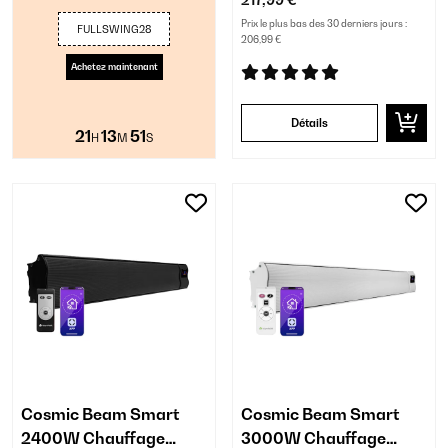
217,99 €
Prix le plus bas des 30 derniers jours :
FULLSWING28
206,99 €
Achetez maintenant
Détails
21
13
50
H
M
S
Cosmic Beam Smart
Cosmic Beam Smart
2400W Chauffage
3000W Chauffage