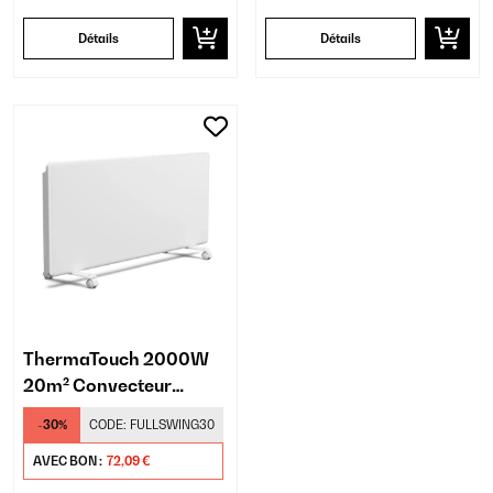
Détails
Détails
ThermaTouch 2000W
20m² Convecteur
Électrique Blanc
-30%
CODE:
FULLSWING30
AVEC BON :
72,09 €