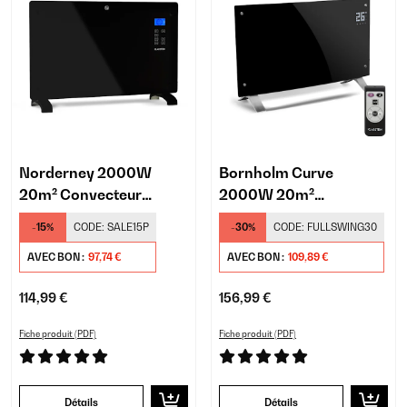
Norderney 2000W
Bornholm Curve
20m² Convecteur
2000W 20m²
Électrique Noir
Convecteur Électrique
-15%
CODE:
SALE15P
-30%
CODE:
FULLSWING30
Noir
AVEC BON :
97,74 €
AVEC BON :
109,89 €
114,99 €
156,99 €
Fiche produit (PDF)
Fiche produit (PDF)
Détails
Détails