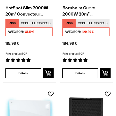
HotSpot Slim 2000W
Bornholm Curve
20m² Convecteur
2000W 20m²
Électrique Mural Noir
Convecteur Électrique
-30%
CODE:
FULLSWING30
-30%
CODE:
FULLSWING30
avec Lumière Noir
AVEC BON :
81,19 €
AVEC BON :
129,49 €
115,99 €
184,99 €
Fiche produit (PDF)
Fiche produit (PDF)
Détails
Détails