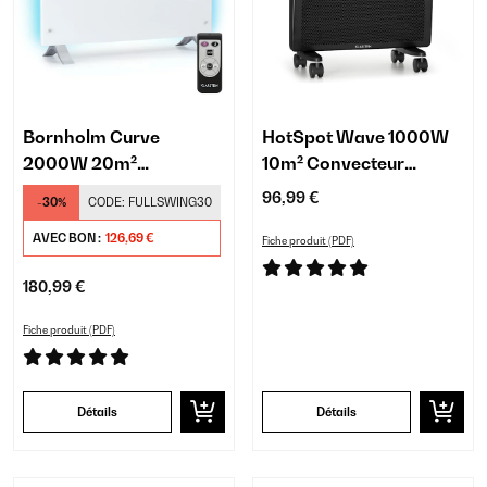
Bornholm Curve
HotSpot Wave 1000W
2000W 20m²
10m² Convecteur
Convecteur Électrique
Électrique Noir
96,99 €
-30%
CODE:
FULLSWING30
avec Lumière Blanc
AVEC BON :
126,69 €
Fiche produit (PDF)
180,99 €
Fiche produit (PDF)
Détails
Détails