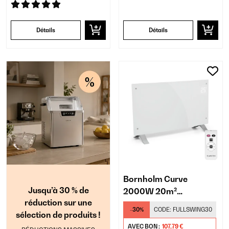
Détails
Détails
Bornholm Curve
Jusqu’à 30 % de
2000W 20m²
réduction sur une
Convecteur Électrique
-30%
CODE:
FULLSWING30
sélection de produits !
Blanc
AVEC BON :
107,79 €