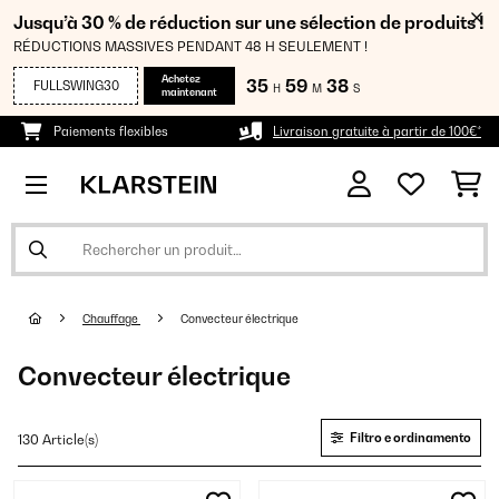
Jusqu’à 30 % de réduction sur une sélection de produits !
RÉDUCTIONS MASSIVES PENDANT 48 H SEULEMENT !
Achetez
35
59
37
FULLSWING30
H
M
S
maintenant
Paiements flexibles
Livraison gratuite à partir de 100€*
Chauffage
Convecteur électrique
Convecteur électrique
Filtro e ordinamento
130 Article(s)