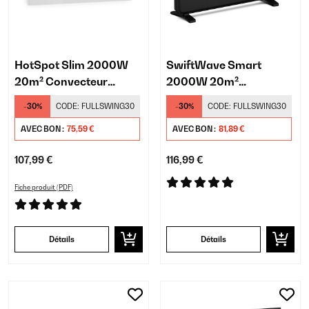
HotSpot Slim 2000W
SwiftWave Smart
20m² Convecteur
2000W 20m²
Électrique Mural Blanc
Convecteur Électrique
-30%
CODE:
FULLSWING30
-30%
CODE:
FULLSWING30
Noir
AVEC BON :
75,59 €
AVEC BON :
81,89 €
107,99 €
116,99 €
Fiche produit (PDF)
Détails
Détails