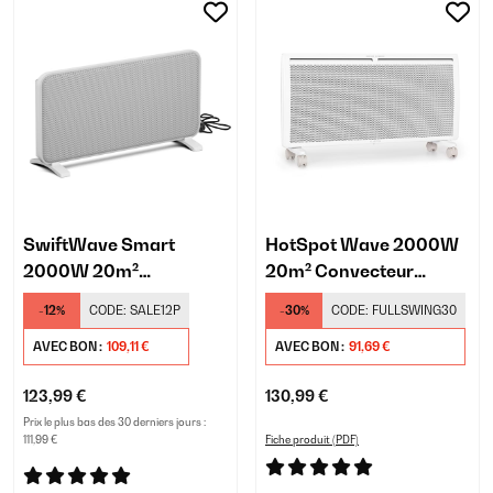
SwiftWave Smart
HotSpot Wave 2000W
2000W 20m²
20m² Convecteur
Convecteur Électrique
Électrique Blanc
-12%
CODE:
SALE12P
-30%
CODE:
FULLSWING30
Blanc
AVEC BON :
109,11 €
AVEC BON :
91,69 €
123,99 €
130,99 €
Prix le plus bas des 30 derniers jours :
111,99 €
Fiche produit (PDF)