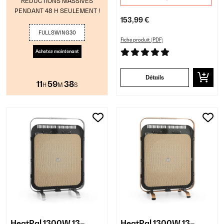
RÉDUCTIONS MASSIVES
PENDANT 48 H SEULEMENT !
153,99 €
FULLSWING30
Fiche produit (PDF)
Achetez maintenant
Détails
11
59
37
H
M
S
HeatPal 1300W 13–
HeatPal 1300W 13–