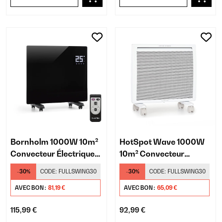
Bornholm 1000W 10m²
HotSpot Wave 1000W
Convecteur Électrique
10m² Convecteur
Noir
Électrique Blanc
-30%
CODE:
FULLSWING30
-30%
CODE:
FULLSWING30
AVEC BON :
81,19 €
AVEC BON :
65,09 €
115,99 €
92,99 €