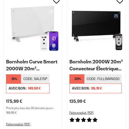
Bornholm Curve Smart
Bornholm 2000W 20m²
2000W 20m²
Convecteur Électrique
Convecteur Électrique
Noir
-15%
CODE:
SALE15P
-30%
CODE:
FULLSWING30
Blanc
AVEC BON :
149,59 €
AVEC BON :
95,19 €
175,99 €
135,99 €
Prix le plus bas des 30 derniers jours :
169,99 €
Fiche produit (PDF)
Fiche produit (PDF)