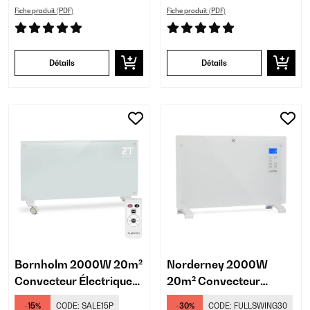
Fiche produit (PDF)
Fiche produit (PDF)
Détails
Détails
Bornholm 2000W 20m²
Norderney 2000W
Convecteur Électrique
20m² Convecteur
Blanc
Électrique Blanc
-15%
CODE:
SALE15P
-30%
CODE:
FULLSWING30