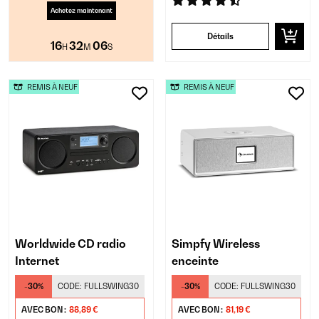
Achetez maintenant
Détails
16
32
05
H
M
S
REMIS À NEUF
REMIS À NEUF
Worldwide CD radio
Simpfy Wireless
Internet
enceinte
-30%
CODE:
FULLSWING30
-30%
CODE:
FULLSWING30
AVEC BON :
88,89 €
AVEC BON :
81,19 €