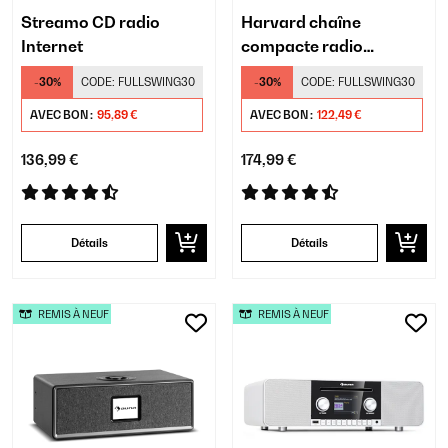
Streamo CD radio
Harvard chaîne
Internet
compacte radio
Internet
-30%
CODE:
FULLSWING30
-30%
CODE:
FULLSWING30
AVEC BON :
95,89 €
AVEC BON :
122,49 €
136,99 €
174,99 €
Détails
Détails
REMIS À NEUF
REMIS À NEUF