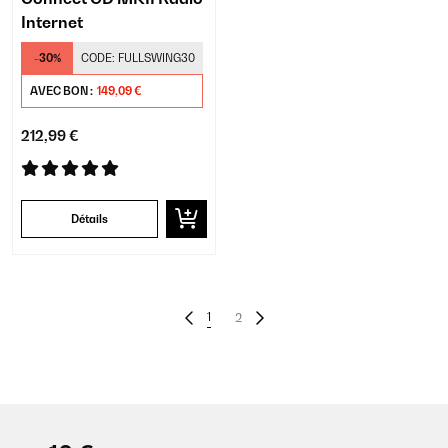
Internet
-30%
CODE:
FULLSWING30
AVEC BON :
149,09 €
212,99 €
Détails
1
2