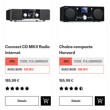
Connect CD MKII Radio
Chaîne compacte
Internet
Harvard
-30%
CODE:
FULLSWING30
-30%
CODE:
FULLSWING30
AVEC BON :
130,19 €
AVEC BON :
109,19 €
185,99 €
155,99 €
Détails
Détails