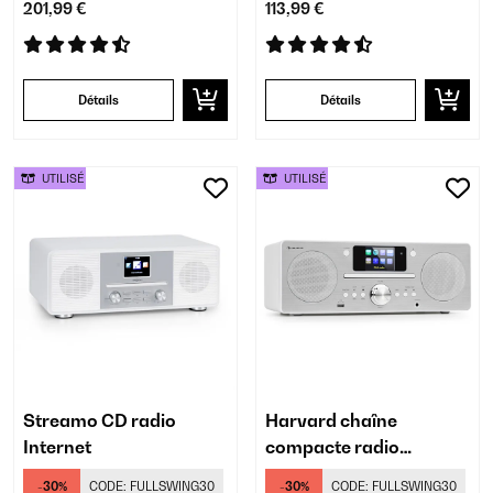
201,99 €
113,99 €
Détails
Détails
UTILISÉ
UTILISÉ
Streamo CD radio
Harvard chaîne
Internet
compacte radio
Internet
-30%
CODE:
FULLSWING30
-30%
CODE:
FULLSWING30