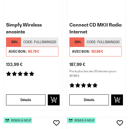
Simpfy Wireless
Connect CD MKII Radio
enceinte
Internet
-30%
CODE:
FULLSWING30
-30%
CODE:
FULLSWING30
AVEC BON :
93,79 €
AVEC BON :
131,59 €
133,99 €
187,99 €
Prix le plus bas des 30 derniers jours :
187,99 €
Détails
Détails
REMIS À NEUF
REMIS À NEUF