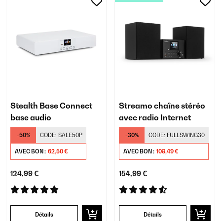
Stealth Base Connect
Streamo chaîne stéréo
base audio
avec radio Internet
-50%
CODE:
SALE50P
-30%
CODE:
FULLSWING30
AVEC BON :
62,50 €
AVEC BON :
108,49 €
124,99 €
154,99 €
Détails
Détails