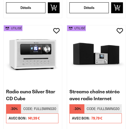
Détails
Détails
UTILISÉ
UTILISÉ
Radio auna Silver Star
Streamo chaîne stéréo
CD Cube
avec radio Internet
-30%
CODE:
FULLSWING30
-30%
CODE:
FULLSWING30
AVEC BON :
141,39 €
AVEC BON :
79,79 €