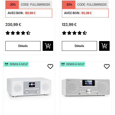
-30%
CODE:
FULLSWING30
-30%
CODE:
FULLSWING30
AVEC BON :
161,69 €
AVEC BON :
93,09 €
230,99 €
132,99 €
Détails
Détails
REMIS À NEUF
REMIS À NEUF