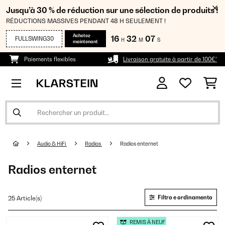
Jusqu’à 30 % de réduction sur une sélection de produits !
RÉDUCTIONS MASSIVES PENDANT 48 H SEULEMENT !
Achetez
16
32
06
FULLSWING30
H
M
S
maintenant
Paiements flexibles
Livraison gratuite à partir de 100€*
Audio & HiFi
Radios
Radios enternet
Radios enternet
Filtro e ordinamento
25 Article(s)
REMIS À NEUF