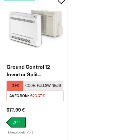
Ground Control 12
Inverter Split
Climatiseur
-29%
CODE:
FULLSWING29
AVEC BON :
623,37 €
877,99 €
++
A
Fiche produit (PDF)