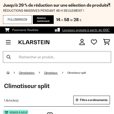
Jusqu’à 29 % de réduction sur une sélection de produits !
RÉDUCTIONS MASSIVES PENDANT 48 H SEULEMENT !
Achetez
14
58
27
FULLSWING29
H
M
S
maintenant
Paiements flexibles
Livraison gratuite à partir de 100€*
Climatisation
Climatiseur
Climatiseur split
Climatiseur split
Filtro e ordinamento
1 Article(s)
REMIS À NEUF