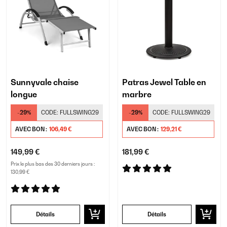
Sunnyvale chaise
Patras Jewel Table en
longue
marbre
-29%
CODE:
FULLSWING29
-29%
CODE:
FULLSWING29
AVEC BON :
106,49 €
AVEC BON :
129,21 €
149,99 €
181,99 €
Prix le plus bas des 30 derniers jours :
130,99 €
Détails
Détails