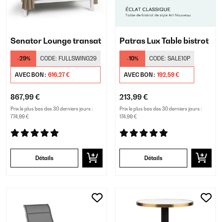
Senator Lounge transat
Patras Lux Table bistrot
-29%
CODE:
FULLSWING29
-10%
CODE:
SALE10P
AVEC BON :
616,27 €
AVEC BON :
192,59 €
867,99 €
213,99 €
Prix le plus bas des 30 derniers jours :
Prix le plus bas des 30 derniers jours :
774,99 €
174,99 €
Détails
Détails