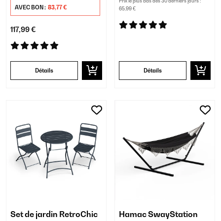
Prix le plus bas des 30 derniers jours :
AVEC BON :
83,77 €
65,99 €
117,99 €
Détails
Détails
Set de jardin RetroChic
Hamac SwayStation