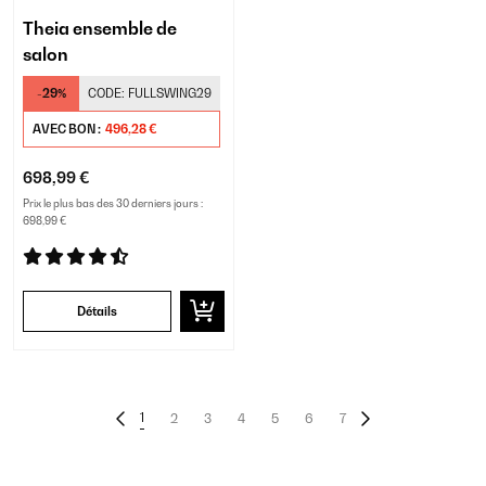
Theia ensemble de
salon
-29%
CODE:
FULLSWING29
AVEC BON :
496,28 €
698,99 €
Prix le plus bas des 30 derniers jours :
698,99 €
Détails
1
2
3
4
5
6
7