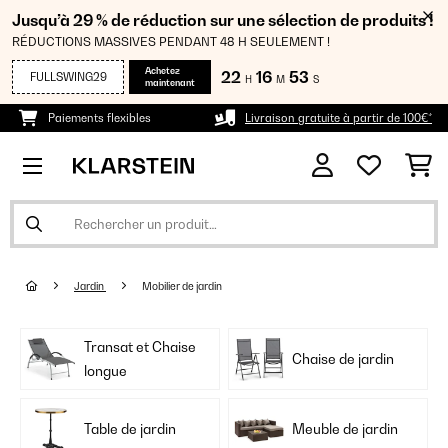
Jusqu’à 29 % de réduction sur une sélection de produits !
RÉDUCTIONS MASSIVES PENDANT 48 H SEULEMENT !
Achetez
22
16
53
FULLSWING29
H
M
S
maintenant
Paiements flexibles
Livraison gratuite à partir de 100€*
Jardin
Mobilier de jardin
Transat et Chaise
Chaise de jardin
longue
Table de jardin
Meuble de jardin