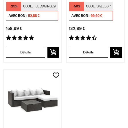
-29%
CODE:
FULLSWING29
-50%
CODE:
SALE50P
AVEC BON :
112,88 €
AVEC BON :
66,50 €
158,99 €
132,99 €
Détails
Détails