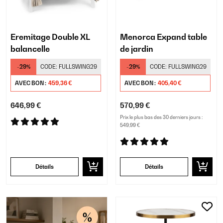
Eremitage Double XL
Menorca Expand table
balancelle
de jardin
-29%
CODE:
FULLSWING29
-29%
CODE:
FULLSWING29
AVEC BON :
459,36 €
AVEC BON :
405,40 €
646,99 €
570,99 €
Prix le plus bas des 30 derniers jours :
549,99 €
Détails
Détails