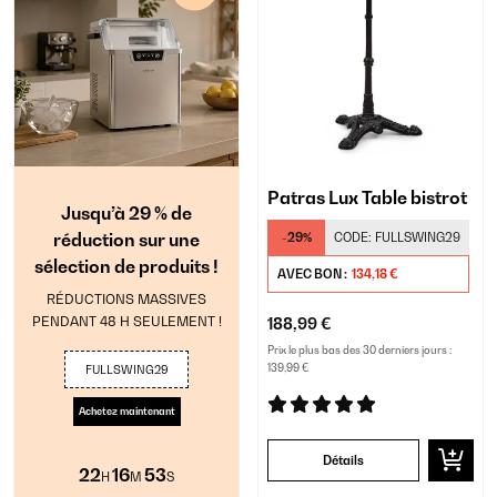
Patras Lux Table bistrot
Jusqu’à 29 % de
réduction sur une
-29%
CODE:
FULLSWING29
sélection de produits !
AVEC BON :
134,18 €
RÉDUCTIONS MASSIVES
PENDANT 48 H SEULEMENT !
188,99 €
Prix le plus bas des 30 derniers jours :
139,99 €
FULLSWING29
Achetez maintenant
Détails
22
16
52
H
M
S