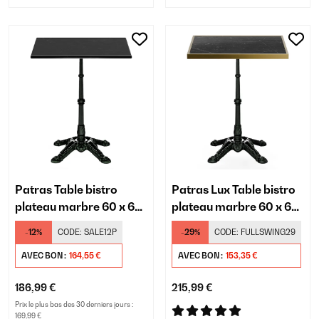
Patras Table bistro
Patras Lux Table bistro
plateau marbre 60 x 60
plateau marbre 60 x 60
cm
cm
-12%
CODE:
SALE12P
-29%
CODE:
FULLSWING29
AVEC BON :
164,55 €
AVEC BON :
153,35 €
186,99 €
215,99 €
Prix le plus bas des 30 derniers jours :
169,99 €