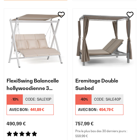
FlexiSwing Balancelle
Eremitage Double
hollywoodienne 3
Sunbed
places
-10%
CODE:
SALE10P
-40%
CODE:
SALE40P
AVEC BON :
441,89 €
AVEC BON :
454,79 €
490,99 €
757,99 €
Prix le plus bas des 30 derniers jours :
559,99 €