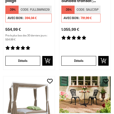
plage
Sunbed transat |
protection solaire
-29%
CODE:
FULLSWING29
-25%
CODE:
SALE25P
AVEC BON :
394,04 €
AVEC BON :
791,99 €
554,99 €
1.055,99 €
Prix le plus bas des 30 derniers jours :
554,99 €
Détails
Détails