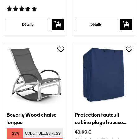
Détails
Détails
Beverly Wood chaise
Protection fauteuil
longue
cabine plage housse
étanche
40,99 €
-29%
CODE:
FULLSWING29