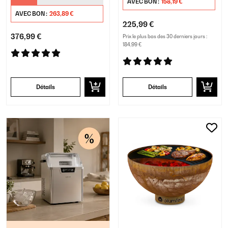
AVEC BON :
158,19 €
AVEC BON :
263,89 €
225,99 €
376,99 €
Prix le plus bas des 30 derniers jours :
184,99 €
Détails
Détails