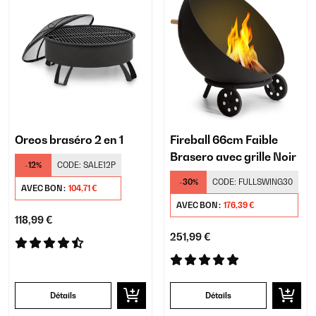
Oreos braséro 2 en 1
Fireball 66cm Faible
Brasero avec grille Noir
-12%
CODE:
SALE12P
-30%
CODE:
FULLSWING30
AVEC BON :
104,71 €
AVEC BON :
176,39 €
118,99 €
251,99 €
Détails
Détails