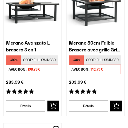
Merano Avanzato L |
Merano 80cm Faible
brasero 3 en 1
Brasero avec grille Gris
clair/noir
-30%
CODE:
FULLSWING30
-30%
CODE:
FULLSWING30
AVEC BON :
198,79 €
AVEC BON :
142,79 €
283,99 €
203,99 €
Détails
Détails