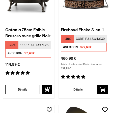
Catania 75cm Faible
Firebowl Ebeko 3-en-1
Brasero avec grille Noir
-30%
CODE:
FULLSWING30
-30%
CODE:
FULLSWING30
AVEC BON :
322,69 €
AVEC BON :
101,49 €
460,99 €
144,99 €
Prix le plus bas des 30 derniers jours :
439,99 €
Détails
Détails