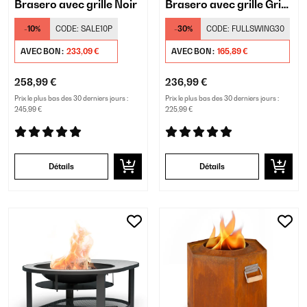
Brasero avec grille Noir
Brasero avec grille Gris
clair
-10%
CODE:
SALE10P
-30%
CODE:
FULLSWING30
AVEC BON :
233,09 €
AVEC BON :
165,89 €
258,99 €
236,99 €
Prix le plus bas des 30 derniers jours :
Prix le plus bas des 30 derniers jours :
245,99 €
225,99 €
Détails
Détails