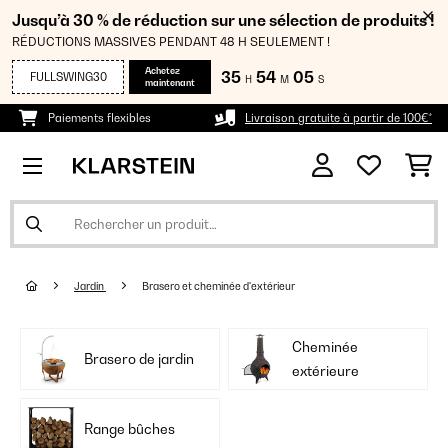
Jusqu’à 30 % de réduction sur une sélection de produits !
RÉDUCTIONS MASSIVES PENDANT 48 H SEULEMENT !
Achetez
35
54
04
FULLSWING30
H
M
S
maintenant
Paiements flexibles
Livraison gratuite à partir de 100€*
Jardin
Brasero et cheminée d'extérieur
Cheminée
Brasero de jardin
extérieure
Range bûches