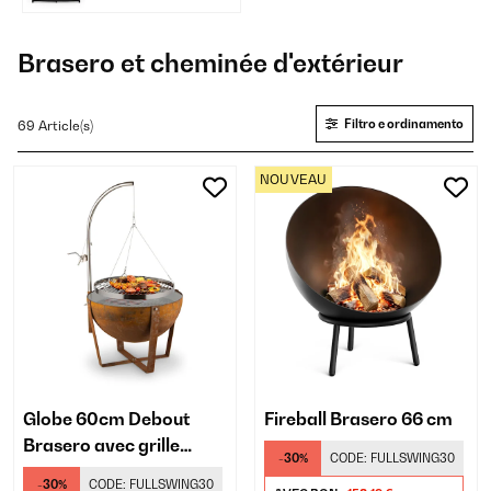
Brasero et cheminée d'extérieur
Filtro e ordinamento
69 Article(s)
NOUVEAU
Globe 60cm Debout
Fireball Brasero 66 cm
Brasero avec grille
-30%
CODE:
FULLSWING30
Rouiller
-30%
CODE:
FULLSWING30