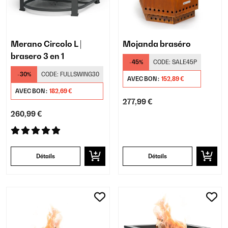
Merano Circolo L |
Mojanda braséro
brasero 3 en 1
-45%
CODE:
SALE45P
-30%
CODE:
FULLSWING30
AVEC BON :
152,89 €
AVEC BON :
182,69 €
277,99 €
260,99 €
Détails
Détails