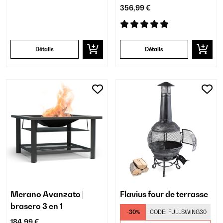
356,99 €
Détails
Détails
Merano Avanzato |
Flavius four de terrasse
brasero 3 en 1
-30%
CODE:
FULLSWING30
184,99 €