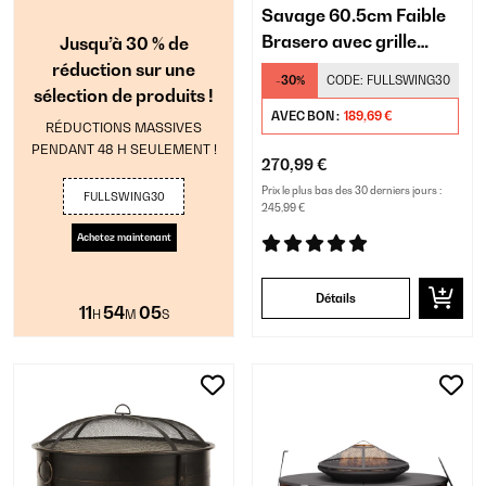
Savage 60.5cm Faible
Brasero avec grille
Jusqu’à 30 % de
Rouiller
réduction sur une
-30%
CODE:
FULLSWING30
sélection de produits !
AVEC BON :
189,69 €
RÉDUCTIONS MASSIVES
PENDANT 48 H SEULEMENT !
270,99 €
Prix le plus bas des 30 derniers jours :
FULLSWING30
245,99 €
Achetez maintenant
Détails
11
54
04
H
M
S