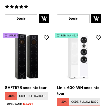
Détails
Détails
UTILISÉ
REMIS À NEUF
SHFT57B enceinte tour
Linie-600-WH enceinte
tour
-30%
CODE:
FULLSWING30
-30%
CODE:
FULLSWING30
AVEC BON :
163,79 €