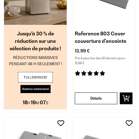
Jusqu’à 30 % de
Reference 803 Cover
réduction sur une
couverture d'enceinte
sélection de produits !
13,99 €
RÉDUCTIONS MASSIVES
Prix le plus bas des 30 derniers jours :
PENDANT 48 H SEULEMENT !
13,99 €
FULLSWING30
Achetez maintenant
Détails
18
19
06
H
M
S