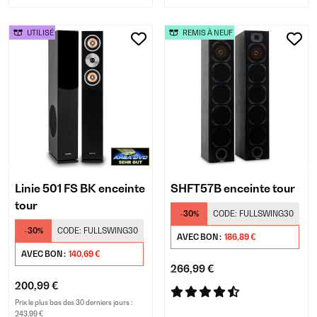
UTILISÉ
REMIS À NEUF
Linie 501 FS BK enceinte
SHFT57B enceinte tour
tour
-30%
CODE:
FULLSWING30
-30%
CODE:
FULLSWING30
AVEC BON :
186,89 €
AVEC BON :
140,69 €
266,99 €
200,99 €
Prix le plus bas des 30 derniers jours :
243,99 €