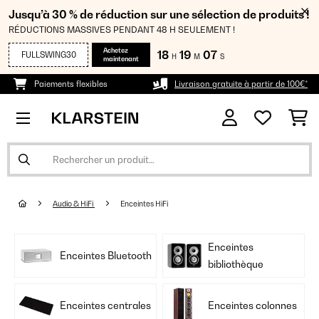
Jusqu’à 30 % de réduction sur une sélection de produits !
RÉDUCTIONS MASSIVES PENDANT 48 H SEULEMENT !
Achetez
18
19
06
FULLSWING30
H
M
S
maintenant
Paiements flexibles
Livraison gratuite à partir de 100€*
Audio & HiFi
Enceintes HiFi
Enceintes
Enceintes Bluetooth
bibliothèque
Enceintes centrales
Enceintes colonnes