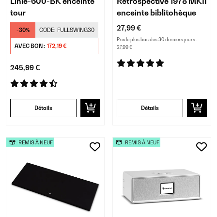
Linie-600-BK enceinte
Retrospective 1978 MKII
tour
enceinte biblitohèque
27,99 €
-30%
CODE:
FULLSWING30
Prix le plus bas des 30 derniers jours :
AVEC BON :
172,19 €
27,99 €
245,99 €
Détails
Détails
REMIS À NEUF
REMIS À NEUF