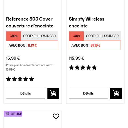
Reference 803 Cover
Simpfy Wireless
couverture d'enceinte
enceinte
-30%
CODE:
FULLSWING30
-30%
CODE:
FULLSWING30
AVEC BON :
11,19 €
AVEC BON :
81,19 €
15,99 €
115,99 €
Prix le plus bas des 30 derniers jours :
15,99 €
Détails
Détails
UTILISÉ