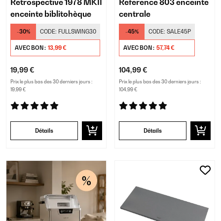
Retrospective 1978 MKII
Reference 803 enceinte
enceinte biblitohèque
centrale
-30%
CODE:
FULLSWING30
-45%
CODE:
SALE45P
AVEC BON :
13,99 €
AVEC BON :
57,74 €
19,99 €
104,99 €
Prix le plus bas des 30 derniers jours :
Prix le plus bas des 30 derniers jours :
19,99 €
104,99 €
Détails
Détails