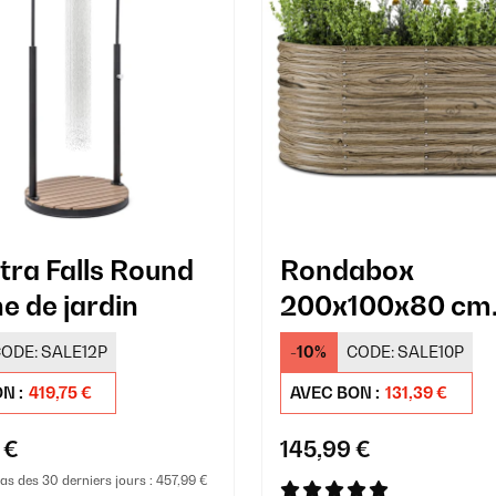
ra Falls Round
Rondabox
e de jardin
200x100x80 cm
Carré potager E
ODE:
SALE12P
-10%
CODE:
SALE10P
bois
N :
419,75 €
AVEC BON :
131,39 €
 €
145,99 €
bas des 30 derniers jours :
457,99 €