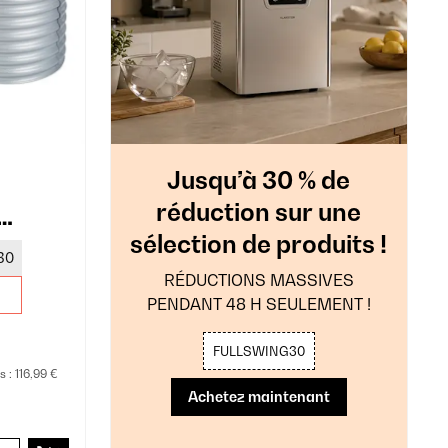
Jusqu’à 30 % de
réduction sur une
sélection de produits !
rgent
30
RÉDUCTIONS MASSIVES
PENDANT 48 H SEULEMENT !
FULLSWING30
s :
116,99 €
Achetez maintenant