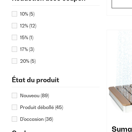
10%
(5)
12%
(12)
15%
(1)
17%
(3)
20%
(5)
22%
(3)
État du produit
27%
(2)
Nouveau
(89)
30%
(87)
Produit déballé
(45)
40%
(1)
D'occasion
(36)
50%
(3)
Sumat
55%
(1)