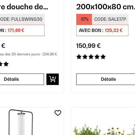
e douche de
200x100x80 cm
Carré potager
ODE:
FULLSWING30
-17%
CODE:
SALE17P
Anthracite
N :
171,49 €
AVEC BON :
125,32 €
 €
150,99 €
bas des 30 derniers jours :
234,99 €
Détails
Détails