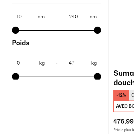
Jaune
(1)
cm
-
cm
Poids
kg
-
kg
Sumat
douch
-12%
C
AVEC BO
476,99
Prix le plus 