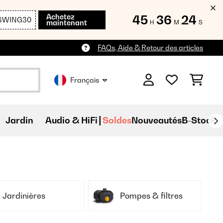
Achetez
45
36
22
SWING30
maintenant
H
M
S
FAQs, Aide & Retour des articles
Français
Jardin
Audio & HiFi
Soldes
Nouveautés
B-Stock
Jardinières
Pompes & filtres