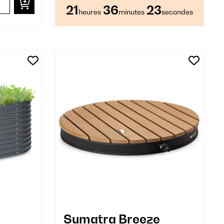
21
36
22
heures
minutes
secondes
Sumatra Breeze