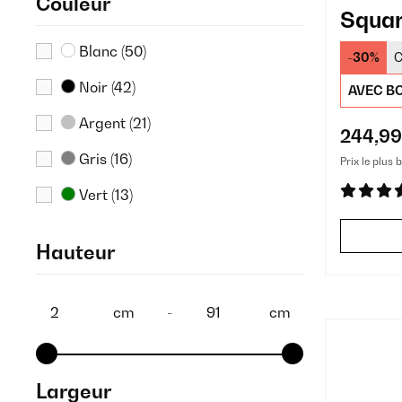
Couleur
Squar
jardin
Blanc
(50)
-30%
C
Noir
(42)
AVEC BO
Argent
(21)
244,99
Gris
(16)
Prix le plus 
Vert
(13)
Crème
(9)
Hauteur
Bois
(7)
Marron
(4)
cm
-
cm
Orange
(4)
Clair
(2)
Largeur