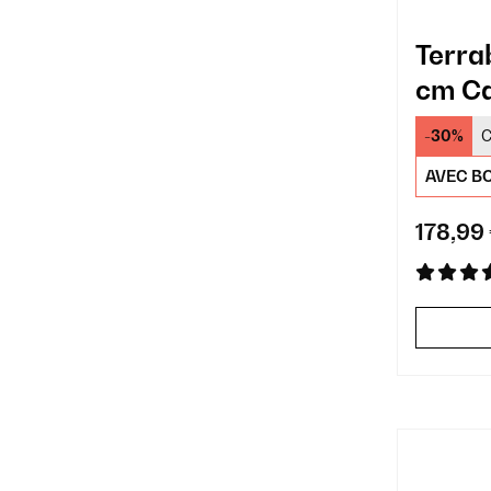
Terra
cm Ca
Effet 
-30%
C
AVEC BO
178,99