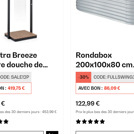
ra Breeze
Rondabox
e douche de
200x100x80 cm
Carré potager A
ODE:
SALE12P
-30%
CODE:
FULLSWING
N :
419,75 €
AVEC BON :
86,09 €
 €
122,99 €
bas des 30 derniers jours :
453,99 €
Prix le plus bas des 30 derniers jour