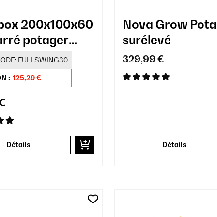
box 200x100x60
Nova Grow Pota
rré potager
surélevé
rouille
329,99 €
ODE:
FULLSWING30
N :
125,29 €
 €
Détails
Détails