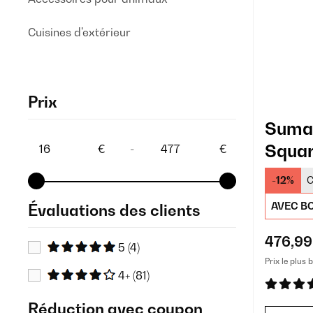
Cuisines d'extérieur
Prix
Sumat
Squar
€
-
€
jardin
-12%
C
AVEC BO
Évaluations des clients
476,99
5
(4)
Prix le plus 
4+
(81)
Réduction avec coupon