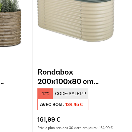
Rondabox
200x100x80 cm
ffet
Carré potager Crème
-17%
CODE:
SALE17P
AVEC BON :
134,45 €
161,99 €
Prix le plus bas des 30 derniers jours :
154,99 €