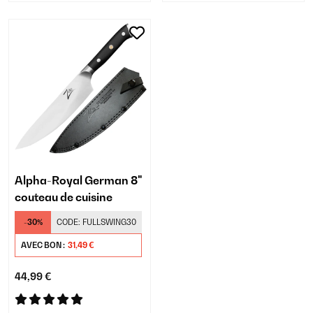
Alpha-Royal German 8"
couteau de cuisine
-30%
CODE:
FULLSWING30
AVEC BON :
31,49 €
44,99 €