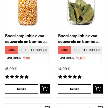
Bocal empilable avec
Bocal empilable avec
couvercle en bambou
couvercle en bambou
580 ml
320 ml
-30%
CODE:
FULLSWING30
-30%
CODE:
FULLSWING30
AVEC BON :
11,19 €
AVEC BON :
10,49 €
15,99 €
14,99 €
Détails
Détails