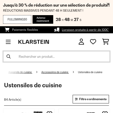
Jusqu’à 30 % de réduction sur une sélection de produits !
RÉDUCTIONS MASSIVES PENDANT 48 H SEULEMENT !
Achetez
28
48
26
FULLSWING30
H
M
S
maintenant
Paiements flexibles
Livraison gratuite à partir de 100€*
Appareils de cuisine
Accessoires de cuisine
Ustensiles de cuisine
Ustensiles de cuisine
Filtro e ordinamento
84 Article(s)