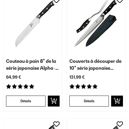
Couteau à pain 8" de la
Couverts à découper de
série japonaise Alpha-
10" série japonaise
Royal
Alpha-Royal
64,99 €
131,99 €
Détails
Détails