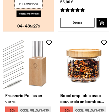
55,99 €
FULLSWING30
Achetez maintenant
Détails
04
48
26
H
M
S
Frezzeria Pailles en
Bocal empilable avec
verre
couvercle en bambou
300 ml
-30%
CODE:
FULLSWING30
-30%
CODE:
FULLSWING30