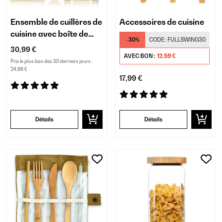
Ensemble de cuillères de
Accessoires de cuisine
cuisine avec boîte de
-30%
CODE:
FULLSWING30
rangement
30,99 €
AVEC BON :
12,59 €
Prix le plus bas des 30 derniers jours :
24,99 €
17,99 €
Détails
Détails