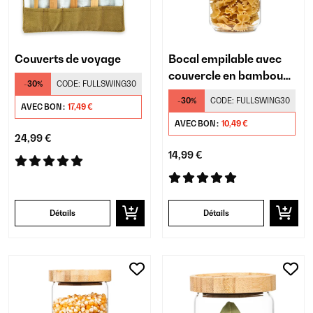
Couverts de voyage
Bocal empilable avec
couvercle en bambou
-30%
CODE:
FULLSWING30
1 000 ml
-30%
CODE:
FULLSWING30
AVEC BON :
17,49 €
AVEC BON :
10,49 €
24,99 €
14,99 €
Détails
Détails