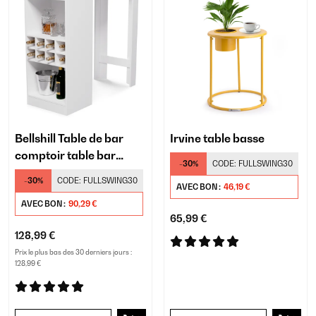
Bellshill Table de bar
Irvine table basse
comptoir table bar
-30%
CODE:
FULLSWING30
maison
-30%
CODE:
FULLSWING30
AVEC BON :
46,19 €
AVEC BON :
90,29 €
65,99 €
128,99 €
Prix le plus bas des 30 derniers jours :
128,99 €