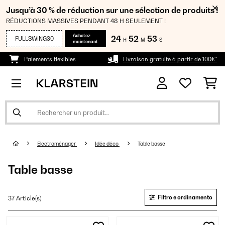
Jusqu’à 30 % de réduction sur une sélection de produits !
RÉDUCTIONS MASSIVES PENDANT 48 H SEULEMENT !
Achetez
24
52
52
FULLSWING30
H
M
S
maintenant
Paiements flexibles
Livraison gratuite à partir de 100€*
Electroménager
Idée déco
Table basse
Table basse
Filtro e ordinamento
37 Article(s)