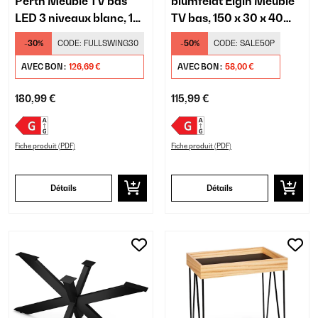
Perth Meuble TV bas
blumfeldt Elgin Meuble
LED 3 niveaux blanc, 195
TV bas, 150 x 30 x 40
x 44 x 50 cm
cm, LED
-30%
CODE:
FULLSWING30
-50%
CODE:
SALE50P
AVEC BON :
126,69 €
AVEC BON :
58,00 €
180,99 €
115,99 €
Fiche produit (PDF)
Fiche produit (PDF)
Détails
Détails