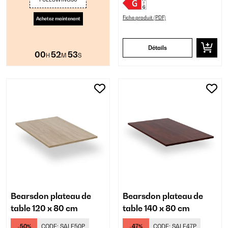
Fiche produit (PDF)
Achetez maintenant
Détails
00
52
52
H
M
S
Bearsdon plateau de
Bearsdon plateau de
table 120 x 80 cm
table 140 x 80 cm
-50%
CODE:
SALE50P
-47%
CODE:
SALE47P