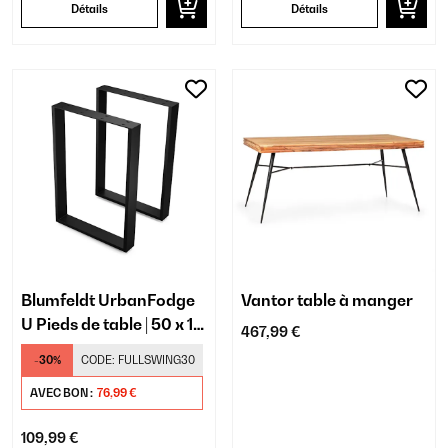
Détails
Détails
Blumfeldt UrbanFodge
Vantor table à manger
U Pieds de table | 50 x 12
467,99 €
x 72 cm
-30%
CODE:
FULLSWING30
AVEC BON :
76,99 €
109,99 €