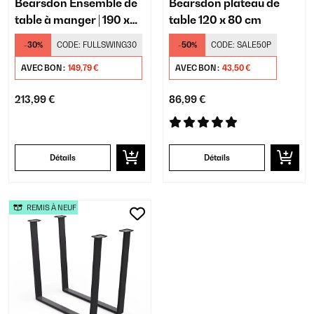
Bearsdon Ensemble de
Bearsdon plateau de
table à manger | 190 x
table 120 x 80 cm
90 cm
-30%
CODE:
FULLSWING30
-50%
CODE:
SALE50P
AVEC BON :
149,79 €
AVEC BON :
43,50 €
213,99 €
86,99 €
Détails
Détails
REMIS À NEUF