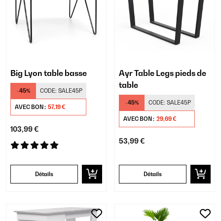
Big Lyon table basse
Ayr Table Legs pieds de
table
-45%
CODE:
SALE45P
-45%
CODE:
SALE45P
AVEC BON :
57,19 €
AVEC BON :
29,69 €
103,99 €
53,99 €
Détails
Détails