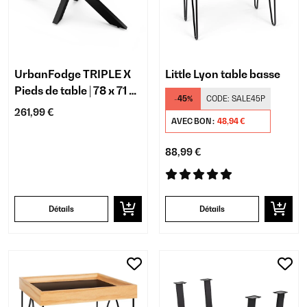
UrbanFodge TRIPLE X
Little Lyon table basse
Pieds de table | 78 x 71 x
-45%
CODE:
SALE45P
150 cm
261,99 €
AVEC BON :
48,94 €
88,99 €
Détails
Détails