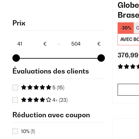
Globe
Brase
Prix
Rouill
-30%
C
AVEC BO
€
-
€
376,99
Évaluations des clients
5
(15)
4+
(23)
Réduction avec coupon
10%
(1)