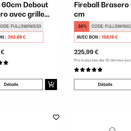
 60cm Debout
Fireball Brasero
ro avec grille
cm
er
ODE:
FULLSWING30
-30%
CODE:
FULLSWING
N :
263,89 €
AVEC BON :
158,19 €
 €
225,99 €
Prix le plus bas des 30 derniers jour
Détails
Détails