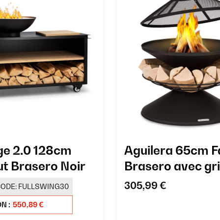
e 2.0 128cm
Aguilera 65cm F
t Brasero Noir
Brasero avec gri
Noir
305,99 €
ODE:
FULLSWING30
N :
550,89 €