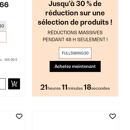
Jusqu’à 30 % de
 66
réduction sur une
sélection de produits !
30
RÉDUCTIONS MASSIVES
PENDANT 48 H SEULEMENT !
FULLSWING30
s :
184,99 €
Achetez maintenant
21
11
16
heures
minutes
secondes