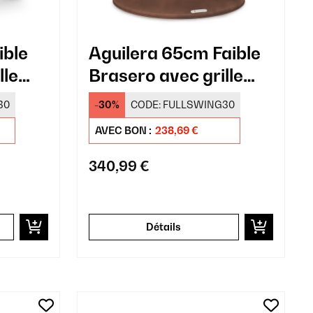
ible
Aguilera 65cm Faible
lle
Brasero avec grille
Rouiller
30
-30%
CODE:
FULLSWING30
AVEC BON :
238,69 €
340,99 €
Détails