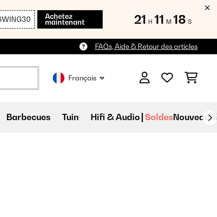
Achetez
21
11
17
SWING30
maintenant
H
M
S
FAQs, Aide & Retour des articles
Français
Barbecues
Tuin
Hifi & Audio
Soldes
Nouveauté