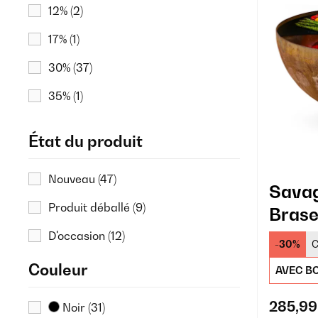
12%
(2)
17%
(1)
30%
(37)
35%
(1)
45%
(8)
État du produit
47%
(1)
Nouveau
(47)
Savag
Produit déballé
(9)
Brase
Rouill
D'occasion
(12)
-30%
C
Couleur
AVEC BO
285,99
Noir
(31)