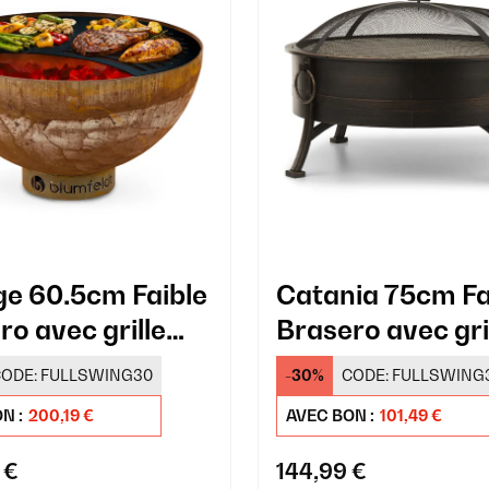
e 60.5cm Faible
Catania 75cm Fa
ro avec grille
Brasero avec gri
er
Noir
ODE:
FULLSWING30
-30%
CODE:
FULLSWING
N :
200,19 €
AVEC BON :
101,49 €
 €
144,99 €