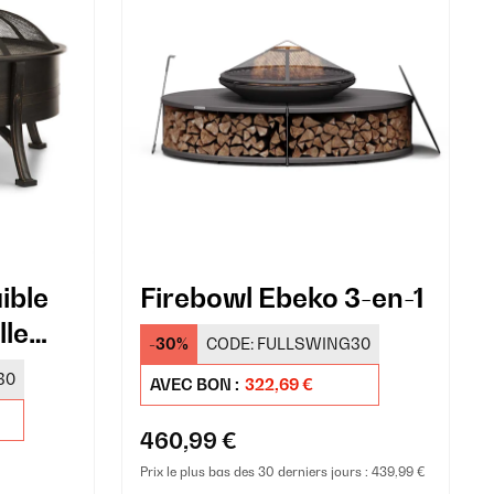
ible
Firebowl Ebeko 3-en-1
lle
-30%
CODE:
FULLSWING30
30
AVEC BON :
322,69 €
460,99 €
Prix le plus bas des 30 derniers jours :
439,99 €