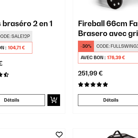
 braséro 2 en 1
Fireball 66cm Fa
Brasero avec gri
ODE:
SALE12P
Noir
-30%
CODE:
FULLSWING
N :
104,71 €
AVEC BON :
176,39 €
€
251,99 €
Détails
Détails