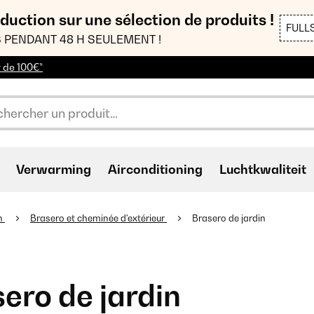
duction sur une sélection de produits !
FULL
 PENDANT 48 H SEULEMENT !
r de 100€*
Verwarming
Airconditioning
Luchtkwaliteit
n
Brasero et cheminée d'extérieur
Brasero de jardin
ero de jardin