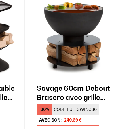
aible
Savage 60cm Debout
lle
Brasero avec grille
Noir
-30%
CODE:
FULLSWING30
AVEC BON :
249,89 €