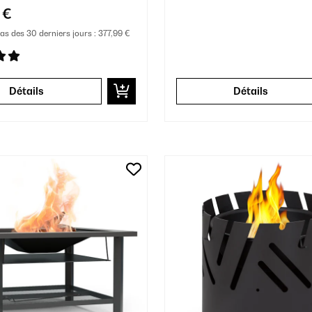
 €
bas des 30 derniers jours :
377,99 €
Détails
Détails