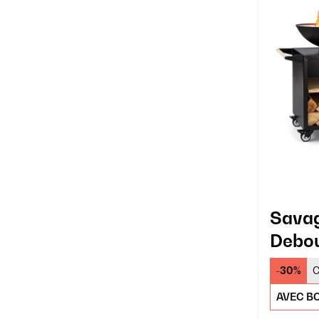
Savag
Debou
-30%
C
AVEC BO