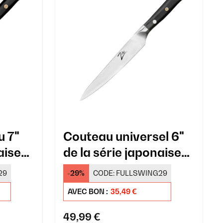
 7"
Couteau universel 6"
aise
de la série japonaise
Alpha-Royal
29
-29%
CODE:
FULLSWING29
AVEC BON :
35,49 €
49,99 €