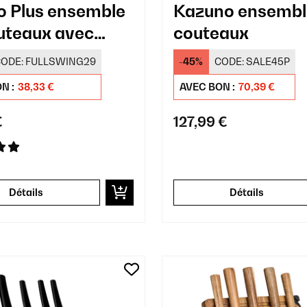
o Plus ensemble
Kazuno ensembl
uteaux avec
couteaux
he à découper
ODE:
FULLSWING29
-45%
CODE:
SALE45P
N :
38,33 €
AVEC BON :
70,39 €
€
127,99 €
Détails
Détails