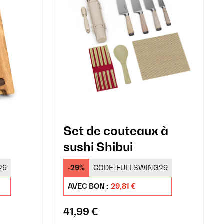
Set de couteaux à
sushi Shibui
29
-29%
CODE:
FULLSWING29
AVEC BON :
29,81 €
41,99 €