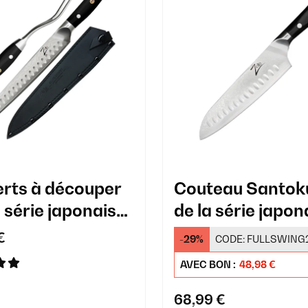
rts à découper
Couteau Santoku
 série japonaise
de la série japon
-Royal
Alpha-Royal
€
-29%
CODE:
FULLSWING
AVEC BON :
48,98 €
68,99 €