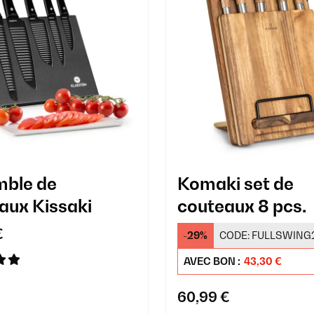
ble de
Komaki set de
aux Kissaki
couteaux 8 pcs.
€
-29%
CODE:
FULLSWING
AVEC BON :
43,30 €
60,99 €