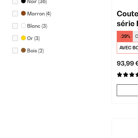
Noir
(36)
Coute
Marron
(4)
série
Blanc
(3)
-29%
C
Or
(3)
AVEC BO
Bois
(2)
93,99 
Crème
(1)