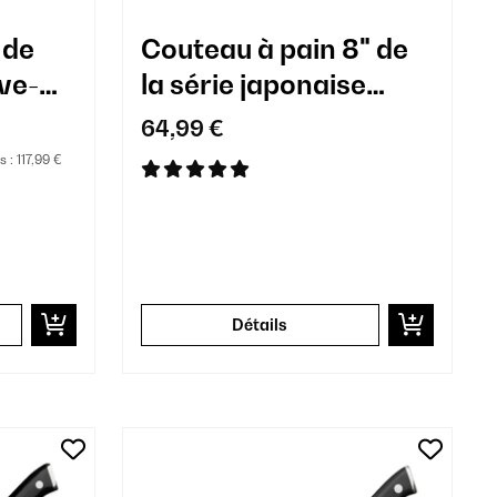
 de
Couteau à pain 8" de
ive-
la série japonaise
Alpha-Royal
64,99 €
s :
117,99 €
Détails