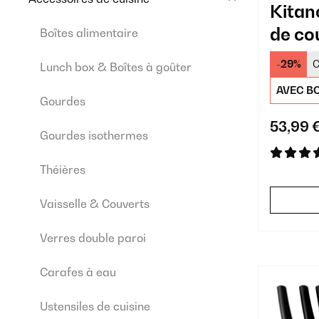
Kitan
de co
Boîtes alimentaire
planc
-29%
C
Lunch box & Boîtes à goûter
AVEC BO
Gourdes
53,99 
Gourdes isothermes
Théières
Vaisselle & Couverts
Verres double paroi
Carafes à eau
Ustensiles de cuisine