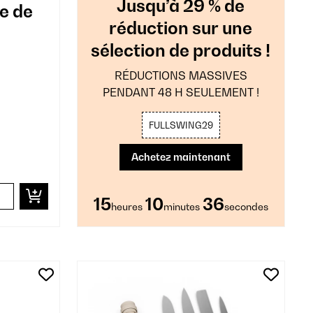
Jusqu’à 29 % de
e de
réduction sur une
sélection de produits !
RÉDUCTIONS MASSIVES
PENDANT 48 H SEULEMENT !
FULLSWING29
Achetez maintenant
15
10
34
heures
minutes
secondes