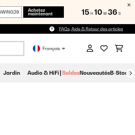
Achetez
15
10
34
SWING29
maintenant
H
M
S
FAQs, Aide & Retour des articles
Français
Jardin
Audio & HiFi
Soldes
Nouveautés
B-Stock