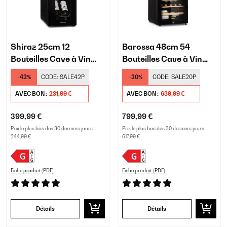
Shiraz 25cm 12
Barossa 48cm 54
Bouteilles Cave à Vin
Bouteilles Cave à Vin
Noir
Noir
-42%
CODE:
SALE42P
-20%
CODE:
SALE20P
AVEC BON :
231,99 €
AVEC BON :
639,99 €
399,99 €
799,99 €
Prix le plus bas des 30 derniers jours :
Prix le plus bas des 30 derniers jours :
244,99 €
617,99 €
Fiche produit (PDF)
Fiche produit (PDF)
Détails
Détails