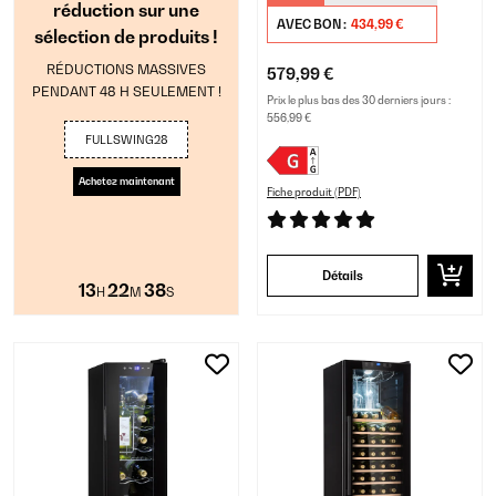
réduction sur une
AVEC BON :
434,99 €
sélection de produits !
RÉDUCTIONS MASSIVES
579,99 €
PENDANT 48 H SEULEMENT !
Prix le plus bas des 30 derniers jours :
556,99 €
FULLSWING28
Achetez maintenant
Fiche produit (PDF)
Détails
13
22
37
H
M
S