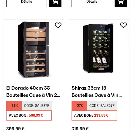
Détails
Détails
El Dorado 40cm 38
Shiraz 35cm 15
Bouteilles Cave à Vin 2
Bouteilles Cave à Vin
Zones Noir
Noir
-37%
CODE:
SALE37P
-27%
CODE:
SALE27P
AVEC BON :
566,99 €
AVEC BON :
233,59 €
899,99 €
319,99 €