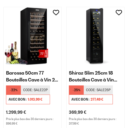
Barossa 50cm 77
Shiraz Slim 25cm 18
Bouteilles Cave à Vin 2
Bouteilles Cave à Vin
Zones Noir
Noir
-22%
CODE:
SALE22P
-25%
CODE:
SALE25P
AVEC BON :
1.013,99 €
AVEC BON :
277,49 €
1.299,99 €
369,99 €
Prix le plus bas des 30 derniers jours :
Prix le plus bas des 30 derniers jours :
896,99 €
317,99 €