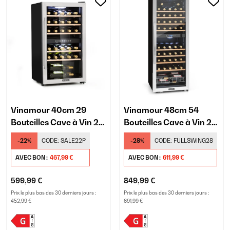
Vinamour 40cm 29
Vinamour 48cm 54
Bouteilles Cave à Vin 2
Bouteilles Cave à Vin 2
Zones Argent
Zones Argent
-22%
CODE:
SALE22P
-28%
CODE:
FULLSWING28
AVEC BON :
467,99 €
AVEC BON :
611,99 €
599,99 €
849,99 €
Prix le plus bas des 30 derniers jours :
Prix le plus bas des 30 derniers jours :
452,99 €
691,99 €