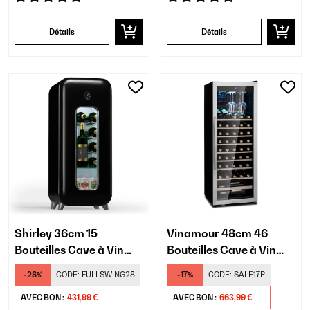
Détails
Détails
Shirley 36cm 15
Vinamour 48cm 46
Bouteilles Cave à Vin
Bouteilles Cave à Vin
Noir
Argent
-28%
CODE:
FULLSWING28
-17%
CODE:
SALE17P
AVEC BON :
431,99 €
AVEC BON :
663,99 €