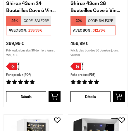
Shiraz 43cm 24
Shiraz 43cm 28
Bouteilles Cave à Vin
Bouteilles Cave à Vin
Noir
Noir
-25%
CODE:
SALE25P
-32%
CODE:
SALE32P
AVEC BON :
299,99 €
AVEC BON :
312,79 €
399,99 €
459,99 €
Prix le plus bas des 30 derniers jours :
Prix le plus bas des 30 derniers jours :
279,99 €
269,99 €
Fiche produit (PDF)
Fiche produit (PDF)
Détails
Détails