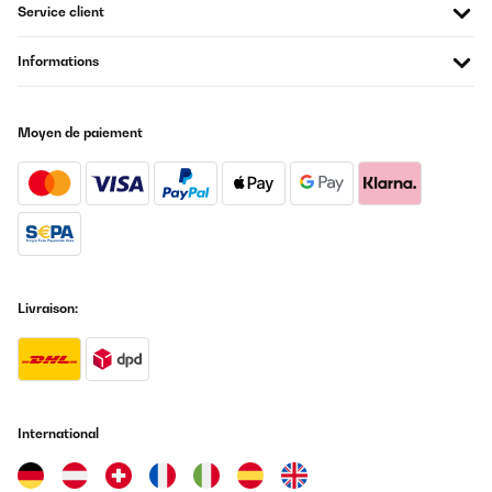
Service client
précieux et un fonctionnement particulièrement
silencieux.
Informations
Caves à vin autonomes à zones de température multiples
Moyen de paiement
Ces modèles (par exemple, cave à vin autonome à
deux zones) sont idéaux pour les amateurs de vin
qui stockent à la fois du vin blanc et du vin rouge.
Chaque zone peut être réglée indépendamment
pour garantir la température optimale pour
différents types de vins.
Livraison:
Modèles design
Pour ceux qui attachent autant d'importance à
l'esthétique qu'à la fonctionnalité, il existe des
International
caves à vin au design exclusif. Qu'elles soient
modernes avec de l'acier inoxydable et du verre ou
classiques avec des éléments en bois – ces