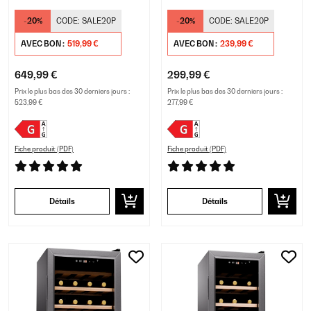
Zones Argent
Noir
-20%
CODE:
SALE20P
-20%
CODE:
SALE20P
AVEC BON :
519,99 €
AVEC BON :
239,99 €
649,99 €
299,99 €
Prix le plus bas des 30 derniers jours :
Prix le plus bas des 30 derniers jours :
523,99 €
277,99 €
Fiche produit (PDF)
Fiche produit (PDF)
Détails
Détails