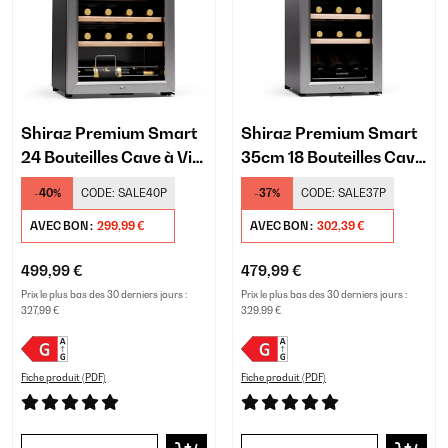
Shiraz Premium Smart
Shiraz Premium Smart
24 Bouteilles Cave à Vin
35cm 18 Bouteilles Cave
Argent
à Vin Argent
-40%
CODE:
SALE40P
-37%
CODE:
SALE37P
AVEC BON :
299,99 €
AVEC BON :
302,39 €
499,99 €
479,99 €
Prix le plus bas des 30 derniers jours :
Prix le plus bas des 30 derniers jours :
327,99 €
329,99 €
Fiche produit (PDF)
Fiche produit (PDF)