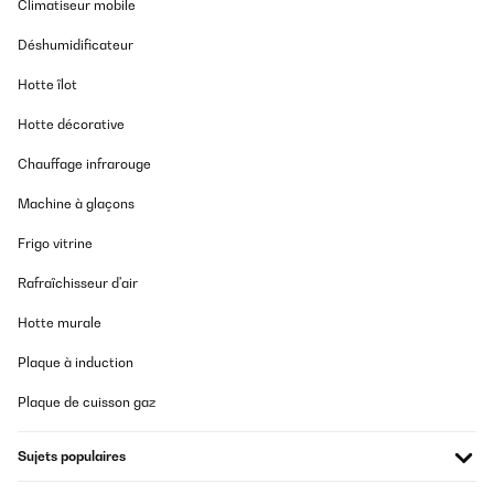
salons ou même les petits bureaux.
Climatiseur mobile
Déshumidificateur
Caves à vin de taille moyenne
Hotte îlot
Idéal pour les collectionneurs amateurs souhaitant
Hotte décorative
stocker une sélection un peu plus grande de vins.
Ces caves peuvent contenir généralement de 20 à
Chauffage infrarouge
50 bouteilles et disposent souvent de
Machine à glaçons
fonctionnalités supplémentaires telles que des
zones de température distinctes.
Frigo vitrine
Rafraîchisseur d'air
Grandes caves à vin
Hotte murale
Pour les collectionneurs passionnés et
Plaque à induction
connaisseurs, les grands modèles avec une
capacité de plus de 50 bouteilles sont le choix
Plaque de cuisson gaz
idéal. Ces appareils offrent beaucoup d'espace et
souvent des extras luxueux comme des portes en
Sujets populaires
verre avec protection UV, des étagères en bois