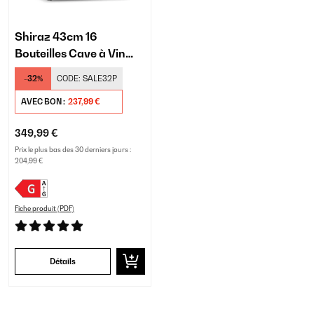
Shiraz 43cm 16
Bouteilles Cave à Vin
Noir
-32%
CODE:
SALE32P
AVEC BON :
237,99 €
349,99 €
Prix le plus bas des 30 derniers jours :
204,99 €
Fiche produit (PDF)
Détails