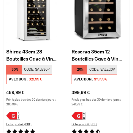
Shiraz 43cm 28
Reserva 35cm 12
Bouteilles Cave à Vin
Bouteilles Cave à Vin
Blanc
Argent
-30%
CODE:
SALE30P
-20%
CODE:
SALE20P
AVEC BON :
321,99 €
AVEC BON :
319,99 €
459,99 €
399,99 €
Prix le plus bas des 30 derniers jours :
Prix le plus bas des 30 derniers jours :
283,99 €
241,99 €
Fiche produit (PDF)
Fiche produit (PDF)